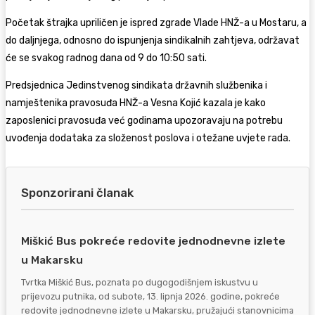
Početak štrajka upriličen je ispred zgrade Vlade HNŽ-a u Mostaru, a
do daljnjega, odnosno do ispunjenja sindikalnih zahtjeva, održavat
će se svakog radnog dana od 9 do 10:50 sati.
Predsjednica Jedinstvenog sindikata državnih službenika i
namještenika pravosuđa HNŽ-a Vesna Kojić kazala je kako
zaposlenici pravosuđa već godinama upozoravaju na potrebu
uvođenja dodataka za složenost poslova i otežane uvjete rada.
Sponzorirani članak
Miškić Bus pokreće redovite jednodnevne izlete
u Makarsku
Tvrtka Miškić Bus, poznata po dugogodišnjem iskustvu u
prijevozu putnika, od subote, 13. lipnja 2026. godine, pokreće
redovite jednodnevne izlete u Makarsku, pružajući stanovnicima