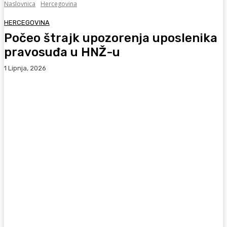
Naslovnica
Hercegovina
HERCEGOVINA
Počeo štrajk upozorenja uposlenika
pravosuđa u HNŽ-u
1 Lipnja, 2026
Facebook
WhatsApp
Viber
X