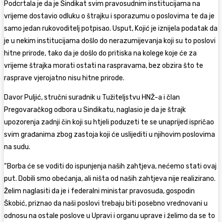
Podcrtala je da je Sindikat svim pravosudnim institucijama na
vrijeme dostavio odluku o štrajku i sporazumu o poslovima te da je
samo jedan rukovoditelj potpisao. Usput, Kojić je iznijela podatak da
je u nekim institucijama došlo do nerazumijevanja koji su to poslovi
hitne prirode, tako da je došlo do pritiska na kolege koje će za
vrijeme štrajka morati ostati na raspravama, bez obzira što te
rasprave vjerojatno nisu hitne prirode.
Davor Puljić, stručni suradnik u Tužiteljstvu HNŽ-a i član
Pregovaračkog odbora u Sindikatu, naglasio je da je štrajk
upozorenja zadnji čin koji su htjeli poduzeti te se unaprijed ispričao
svim građanima zbog zastoja koji će uslijediti u njihovim poslovima
na sudu.
“Borba će se voditi do ispunjenja naših zahtjeva, nećemo stati ovaj
put. Dobili smo obećanja, ali ništa od naših zahtjeva nije realizirano.
Želim naglasiti da je i federalni ministar pravosuđa, gospodin
Škobić, priznao da naši poslovi trebaju biti posebno vrednovani u
odnosu na ostale poslove u Upravi i organu uprave i želimo da se to