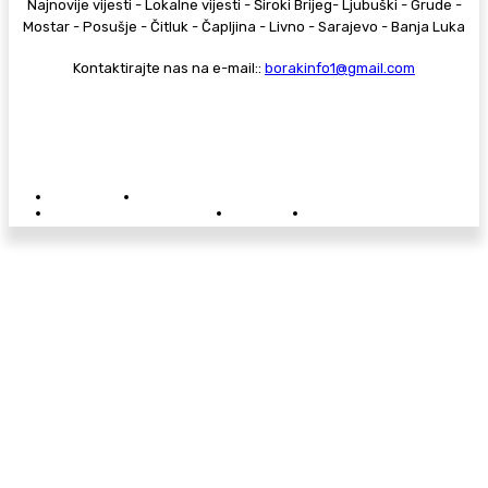
Najnovije vijesti - Lokalne vijesti - Široki Brijeg- Ljubuški - Grude -
Mostar - Posušje - Čitluk - Čapljina - Livno - Sarajevo - Banja Luka
Kontaktirajte nas na e-mail::
borakinfo1@gmail.com
© Copyright - Borak.tv
Privatnost
Pravila anonimnog komentiranja
Oglašavanje na Borak.tv
Donacije
Kontakt