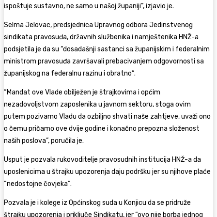
ispoštuje sustavno, ne samo u našoj županiji”, izjavio je.
Selma Jelovac, predsjednica Upravnog odbora Jedinstvenog
sindikata pravosuđa, državnih službenika i namještenika HNŽ-a
podsjetila je da su “dosadašnji sastanci sa županijskim i federalnim
ministrom pravosuđa završavali prebacivanjem odgovornosti sa
županijskog na federalnu razinu i obratno“.
“Mandat ove Vlade obilježen je štrajkovima i općim
nezadovoljstvom zaposlenika u javnom sektoru, stoga ovim
putem pozivamo Vladu da ozbiljno shvati naše zahtjeve, uvaži ono
o čemu pričamo ove dvije godine i konačno prepozna složenost
naših poslova”, poručila je.
Usput je pozvala rukovoditelje pravosudnih institucija HNŽ-a da
uposlenicima u štrajku upozorenja daju podršku jer su njihove plaće
“nedostojne čovjeka“.
Pozvala je i kolege iz Općinskog suda u Konjicu da se pridruže
štrajku upozorenja i priključe Sindikatu, jer “ovo nije borba jednog