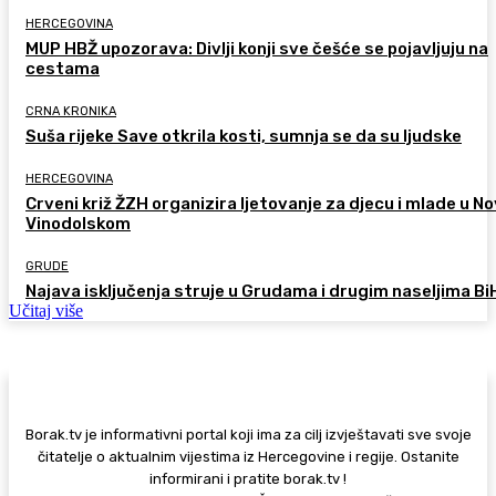
HERCEGOVINA
MUP HBŽ upozorava: Divlji konji sve češće se pojavljuju na
cestama
CRNA KRONIKA
Suša rijeke Save otkrila kosti, sumnja se da su ljudske
HERCEGOVINA
Crveni križ ŽZH organizira ljetovanje za djecu i mlade u 
Vinodolskom
GRUDE
Najava isključenja struje u Grudama i drugim naseljima Bi
Učitaj više
Borak.tv je informativni portal koji ima za cilj izvještavati sve svoje
čitatelje o aktualnim vijestima iz Hercegovine i regije. Ostanite
informirani i pratite borak.tv !