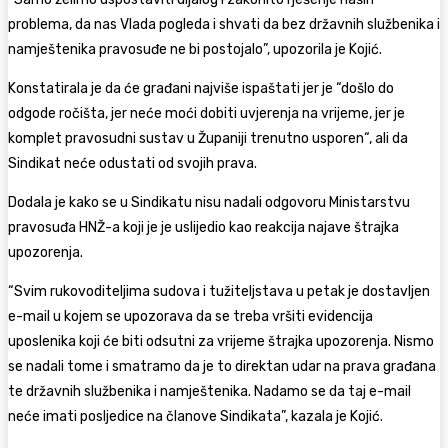
problema, da nas Vlada pogleda i shvati da bez državnih službenika i
namještenika pravosuđe ne bi postojalo”, upozorila je Kojić.
Konstatirala je da će građani najviše ispaštati jer je “došlo do
odgode ročišta, jer neće moći dobiti uvjerenja na vrijeme, jer je
komplet pravosudni sustav u Županiji trenutno usporen“, ali da
Sindikat neće odustati od svojih prava.
Dodala je kako se u Sindikatu nisu nadali odgovoru Ministarstvu
pravosuđa HNŽ-a koji je je uslijedio kao reakcija najave štrajka
upozorenja.
“Svim rukovoditeljima sudova i tužiteljstava u petak je dostavljen
e-mail u kojem se upozorava da se treba vršiti evidencija
uposlenika koji će biti odsutni za vrijeme štrajka upozorenja. Nismo
se nadali tome i smatramo da je to direktan udar na prava građana
te državnih službenika i namještenika. Nadamo se da taj e-mail
neće imati posljedice na članove Sindikata”, kazala je Kojić.