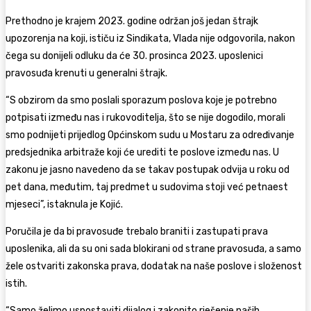
Prethodno je krajem 2023. godine održan još jedan štrajk
upozorenja na koji, ističu iz Sindikata, Vlada nije odgovorila, nakon
čega su donijeli odluku da će 30. prosinca 2023. uposlenici
pravosuđa krenuti u generalni štrajk.
“S obzirom da smo poslali sporazum poslova koje je potrebno
potpisati između nas i rukovoditelja, što se nije dogodilo, morali
smo podnijeti prijedlog Općinskom sudu u Mostaru za određivanje
predsjednika arbitraže koji će urediti te poslove između nas. U
zakonu je jasno navedeno da se takav postupak odvija u roku od
pet dana, međutim, taj predmet u sudovima stoji već petnaest
mjeseci”, istaknula je Kojić.
Poručila je da bi pravosuđe trebalo braniti i zastupati prava
uposlenika, ali da su oni sada blokirani od strane pravosuđa, a samo
žele ostvariti zakonska prava, dodatak na naše poslove i složenost
istih.
“Samo želimo uspostaviti dijalog i zakonito rješenje naših