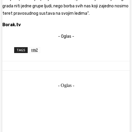
grada niti jedne grupe ljudi, nego borba svih nas koji zajedno nosimo
teret pravosudnog sustava na svojim leđima“.
Borak.tv
- Oglas -
TAGS
HNŽ
- Oglas -