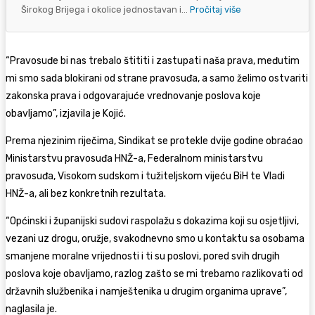
Širokog Brijega i okolice jednostavan i...
Pročitaj više
“Pravosuđe bi nas trebalo štititi i zastupati naša prava, međutim
mi smo sada blokirani od strane pravosuđa, a samo želimo ostvariti
zakonska prava i odgovarajuće vrednovanje poslova koje
obavljamo”, izjavila je Kojić.
Prema njezinim riječima, Sindikat se protekle dvije godine obraćao
Ministarstvu pravosuđa HNŽ-a, Federalnom ministarstvu
pravosuđa, Visokom sudskom i tužiteljskom vijeću BiH te Vladi
HNŽ-a, ali bez konkretnih rezultata.
“Općinski i županijski sudovi raspolažu s dokazima koji su osjetljivi,
vezani uz drogu, oružje, svakodnevno smo u kontaktu sa osobama
smanjene moralne vrijednosti i ti su poslovi, pored svih drugih
poslova koje obavljamo, razlog zašto se mi trebamo razlikovati od
državnih službenika i namještenika u drugim organima uprave”,
naglasila je.