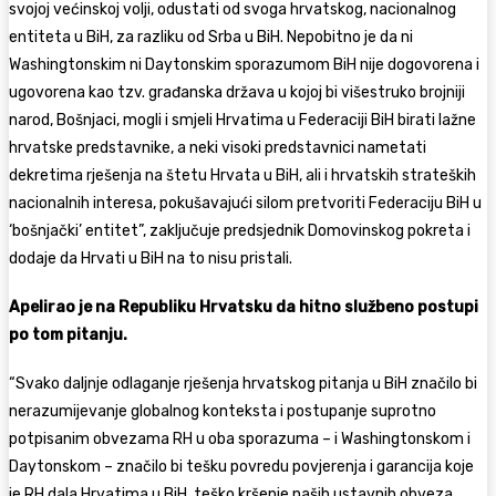
svojoj većinskoj volji, odustati od svoga hrvatskog, nacionalnog
entiteta u BiH, za razliku od Srba u BiH. Nepobitno je da ni
Washingtonskim ni Daytonskim sporazumom BiH nije dogovorena i
ugovorena kao tzv. građanska država u kojoj bi višestruko brojniji
narod, Bošnjaci, mogli i smjeli Hrvatima u Federaciji BiH birati lažne
hrvatske predstavnike, a neki visoki predstavnici nametati
dekretima rješenja na štetu Hrvata u BiH, ali i hrvatskih strateških
nacionalnih interesa, pokušavajući silom pretvoriti Federaciju BiH u
‘bošnjački’ entitet”, zaključuje predsjednik Domovinskog pokreta i
dodaje da Hrvati u BiH na to nisu pristali.
Apelirao je na Republiku Hrvatsku da hitno službeno postupi
po tom pitanju.
“Svako daljnje odlaganje rješenja hrvatskog pitanja u BiH značilo bi
nerazumijevanje globalnog konteksta i postupanje suprotno
potpisanim obvezama RH u oba sporazuma – i Washingtonskom i
Daytonskom – značilo bi tešku povredu povjerenja i garancija koje
je RH dala Hrvatima u BiH, teško kršenje naših ustavnih obveza,