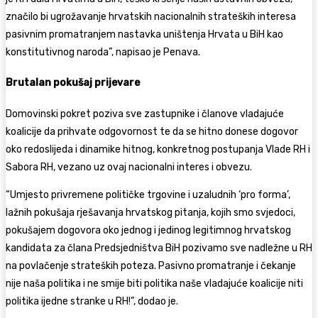
značilo bi ugrožavanje hrvatskih nacionalnih strateških interesa
pasivnim promatranjem nastavka uništenja Hrvata u BiH kao
konstitutivnog naroda”, napisao je Penava.
Brutalan pokušaj prijevare
Domovinski pokret poziva sve zastupnike i članove vladajuće
koalicije da prihvate odgovornost te da se hitno donese dogovor
oko redoslijeda i dinamike hitnog, konkretnog postupanja Vlade RH i
Sabora RH, vezano uz ovaj nacionalni interes i obvezu.
“Umjesto privremene političke trgovine i uzaludnih ‘pro forma’,
lažnih pokušaja rješavanja hrvatskog pitanja, kojih smo svjedoci,
pokušajem dogovora oko jednog i jedinog legitimnog hrvatskog
kandidata za člana Predsjedništva BiH pozivamo sve nadležne u RH
na povlačenje strateških poteza. Pasivno promatranje i čekanje
nije naša politika i ne smije biti politika naše vladajuće koalicije niti
politika ijedne stranke u RH!”, dodao je.