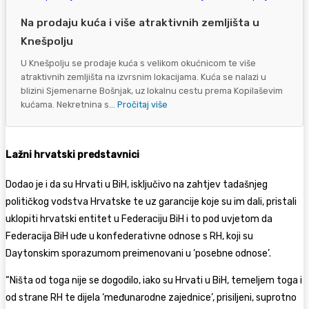
Na prodaju kuća i više atraktivnih zemljišta u
Knešpolju
U Knešpolju se prodaje kuća s velikom okućnicom te više
atraktivnih zemljišta na izvrsnim lokacijama. Kuća se nalazi u
blizini Sjemenarne Bošnjak, uz lokalnu cestu prema Kopilaševim
kućama. Nekretnina s...
Pročitaj više
Lažni hrvatski predstavnici
Dodao je i da su Hrvati u BiH, isključivo na zahtjev tadašnjeg
političkog vodstva Hrvatske te uz garancije koje su im dali, pristali
uklopiti hrvatski entitet u Federaciju BiH i to pod uvjetom da
Federacija BiH uđe u konfederativne odnose s RH, koji su
Daytonskim sporazumom preimenovani u ‘posebne odnose’.
“Ništa od toga nije se dogodilo, iako su Hrvati u BiH, temeljem toga i
od strane RH te dijela ‘međunarodne zajednice’, prisiljeni, suprotno