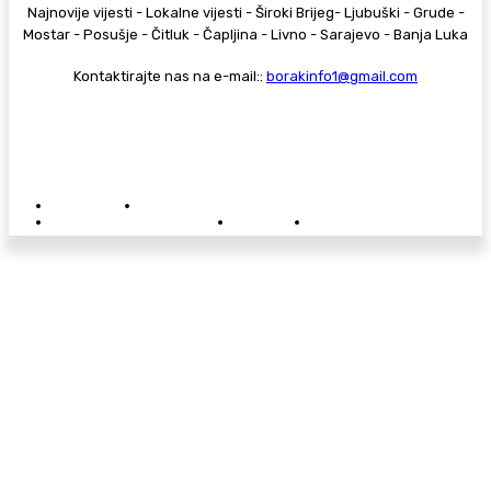
Najnovije vijesti - Lokalne vijesti - Široki Brijeg- Ljubuški - Grude -
Mostar - Posušje - Čitluk - Čapljina - Livno - Sarajevo - Banja Luka
Kontaktirajte nas na e-mail::
borakinfo1@gmail.com
© Copyright - Borak.tv
Privatnost
Pravila anonimnog komentiranja
Oglašavanje na Borak.tv
Donacije
Kontakt