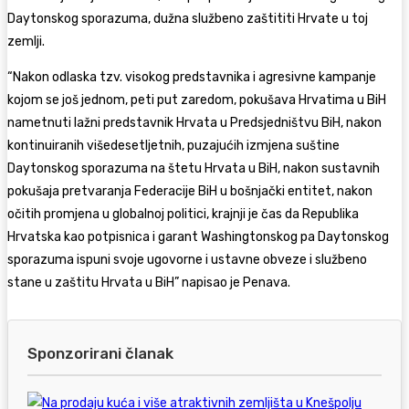
Daytonskog sporazuma, dužna službeno zaštititi Hrvate u toj
zemlji.
“Nakon odlaska tzv. visokog predstavnika i agresivne kampanje
kojom se još jednom, peti put zaredom, pokušava Hrvatima u BiH
nametnuti lažni predstavnik Hrvata u Predsjedništvu BiH, nakon
kontinuiranih višedesetljetnih, puzajućih izmjena suštine
Daytonskog sporazuma na štetu Hrvata u BiH, nakon sustavnih
pokušaja pretvaranja Federacije BiH u bošnjački entitet, nakon
očitih promjena u globalnoj politici, krajnji je čas da Republika
Hrvatska kao potpisnica i garant Washingtonskog pa Daytonskog
sporazuma ispuni svoje ugovorne i ustavne obveze i službeno
stane u zaštitu Hrvata u BiH” napisao je Penava.
Sponzorirani članak