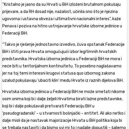
“Kristalno je jasno da su Hrvati u BiH izloženi brutalnom pokušaju
prijevare, a da RH dosad nije, nažalost, učinila ono što je njezina
ugovorna i ustavna obveza i ultimativni nacionalni interes”, kaže
Penava i poziva na hitno ustrojavanje hrvatske izborne jedinice u
Federaciji BiH.
“Takvo je rješenje jednostavno izvedivo, čuva opstanak Federacije
BiH i štiti prava Hrvata omogućujući izbor legitimnih hrvatskih
predstavnika. Hrvatska izborna jedinica u Federaciji BiH ne mora i
neće biti u teritorijalnom kontinuitetu. To posebno naglašavamo
jer na toj temi interesni krugovi statusa quo izbornog zakona
uzalud pokušavaju ‘ubaciti klin’ među Hrvate iz raznih dijelova BiH.
Hrvatska izborna jedinica u Federaciji BiH ne može smetati nikome
osim onima koji bi i dalje željeli Hrvatima birati lažne predstavnike,
koji bi i dalje pokušavali pretvarati Federaciju BiH u
‘pseudograđanski’ – u stvarnosti bošnjački – entitet. Ali ako netko i
dalje misli da je nastavak majorizacije Hrvata u BiH politika koja bi
se trebala nastaviti i da bismo svi mi to i nadalje dopustili – šaljemo