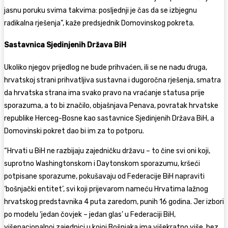
jasnu poruku svima takvima: posljednji je čas da se izbjegnu
radikalna rješenja”, kaže predsjednik Domovinskog pokreta.
Sastavnica Sjedinjenih Država BiH
Ukoliko njegov prijedlog ne bude prihvaćen, ili se ne nađu druga,
hrvatskoj strani prihvatljiva sustavna i dugoročna rješenja, smatra
da hrvatska strana ima svako pravo na vraćanje statusa prije
sporazuma, a to bi značilo, objašnjava Penava, povratak hrvatske
republike Herceg-Bosne kao sastavnice Sjedinjenih Država BiH, a
Domovinski pokret dao bi im za to potporu.
“Hrvati u BiH ne razbijaju zajedničku državu – to čine svi oni koji,
suprotno Washingtonskom i Daytonskom sporazumu, kršeći
potpisane sporazume, pokušavaju od Federacije BiH napraviti
‘bošnjački entitet’, svi koji prijevarom nameću Hrvatima lažnog
hrvatskog predstavnika 4 puta zaredom, punih 16 godina. Jer izbori
po modelu ‘jedan čovjek – jedan glas’ u Federaciji BiH,
višenacionalnoj zajednici u kojoj Bošnjaka ima višekratno više, bez