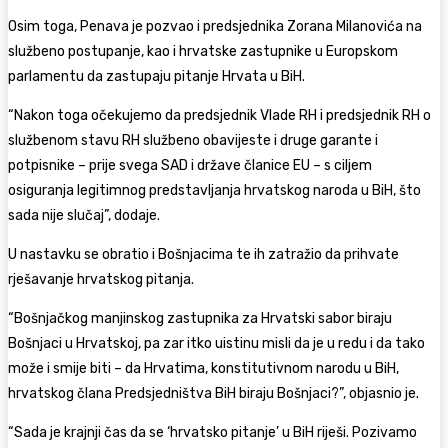
Osim toga, Penava je pozvao i predsjednika Zorana Milanovića na
službeno postupanje, kao i hrvatske zastupnike u Europskom
parlamentu da zastupaju pitanje Hrvata u BiH.
“Nakon toga očekujemo da predsjednik Vlade RH i predsjednik RH o
službenom stavu RH službeno obavijeste i druge garante i
potpisnike – prije svega SAD i države članice EU – s ciljem
osiguranja legitimnog predstavljanja hrvatskog naroda u BiH, što
sada nije slučaj”, dodaje.
U nastavku se obratio i Bošnjacima te ih zatražio da prihvate
rješavanje hrvatskog pitanja.
“Bošnjačkog manjinskog zastupnika za Hrvatski sabor biraju
Bošnjaci u Hrvatskoj, pa zar itko uistinu misli da je u redu i da tako
može i smije biti – da Hrvatima, konstitutivnom narodu u BiH,
hrvatskog člana Predsjedništva BiH biraju Bošnjaci?”, objasnio je.
“Sada je krajnji čas da se ‘hrvatsko pitanje’ u BiH riješi. Pozivamo