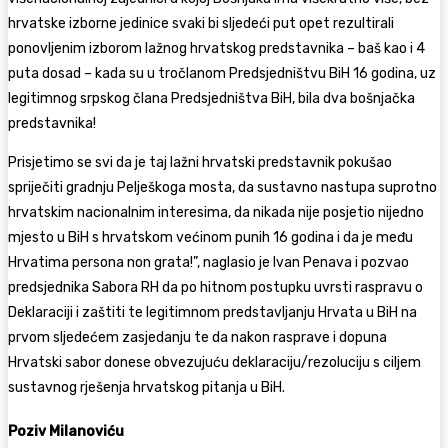
hrvatske izborne jedinice svaki bi sljedeći put opet rezultirali
ponovljenim izborom lažnog hrvatskog predstavnika – baš kao i 4
puta dosad – kada su u tročlanom Predsjedništvu BiH 16 godina, uz
legitimnog srpskog člana Predsjedništva BiH, bila dva bošnjačka
predstavnika!
Prisjetimo se svi da je taj lažni hrvatski predstavnik pokušao
spriječiti gradnju Pelješkoga mosta, da sustavno nastupa suprotno
hrvatskim nacionalnim interesima, da nikada nije posjetio nijedno
mjesto u BiH s hrvatskom većinom punih 16 godina i da je među
Hrvatima persona non grata!”, naglasio je Ivan Penava i pozvao
predsjednika Sabora RH da po hitnom postupku uvrsti raspravu o
Deklaraciji i zaštiti te legitimnom predstavljanju Hrvata u BiH na
prvom sljedećem zasjedanju te da nakon rasprave i dopuna
Hrvatski sabor donese obvezujuću deklaraciju/rezoluciju s ciljem
sustavnog rješenja hrvatskog pitanja u BiH.
Poziv Milanoviću