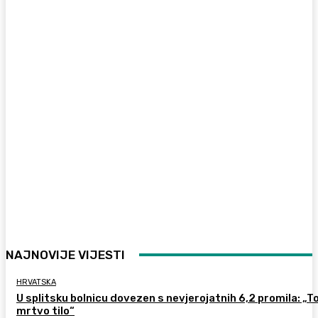
NAJNOVIJE VIJESTI
HRVATSKA
U splitsku bolnicu dovezen s nevjerojatnih 6,2 promila: „To
mrtvo tilo“