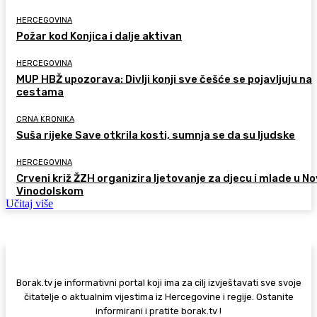
HERCEGOVINA
Požar kod Konjica i dalje aktivan
HERCEGOVINA
MUP HBŽ upozorava: Divlji konji sve češće se pojavljuju na
cestama
CRNA KRONIKA
Suša rijeke Save otkrila kosti, sumnja se da su ljudske
HERCEGOVINA
Crveni križ ŽZH organizira ljetovanje za djecu i mlade u 
Vinodolskom
Učitaj više
Borak.tv je informativni portal koji ima za cilj izvještavati sve svoje
čitatelje o aktualnim vijestima iz Hercegovine i regije. Ostanite
informirani i pratite borak.tv !