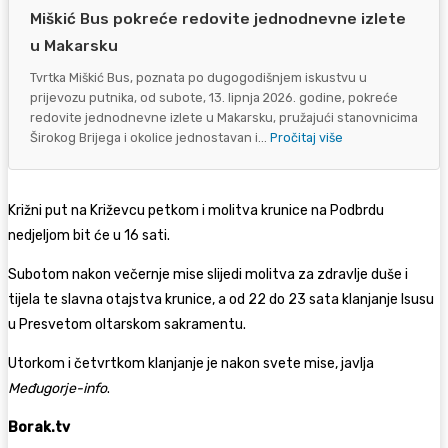
Miškić Bus pokreće redovite jednodnevne izlete
u Makarsku
Tvrtka Miškić Bus, poznata po dugogodišnjem iskustvu u
prijevozu putnika, od subote, 13. lipnja 2026. godine, pokreće
redovite jednodnevne izlete u Makarsku, pružajući stanovnicima
Širokog Brijega i okolice jednostavan i...
Pročitaj više
Križni put na Križevcu petkom i molitva krunice na Podbrdu
nedjeljom bit će u 16 sati.
Subotom nakon večernje mise slijedi molitva za zdravlje duše i
tijela te slavna otajstva krunice, a od 22 do 23 sata klanjanje Isusu
u Presvetom oltarskom sakramentu.
Utorkom i četvrtkom klanjanje je nakon svete mise, javlja
Međugorje-info
.
Borak.tv