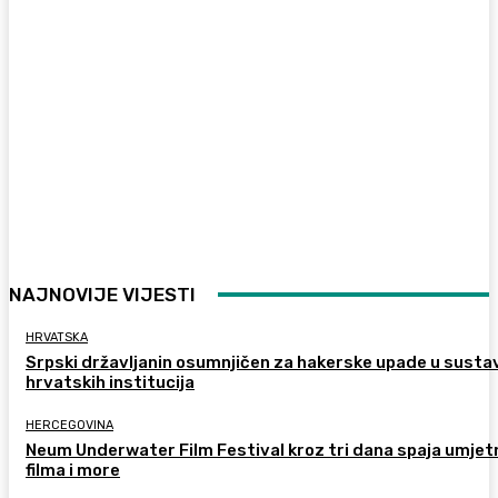
NAJNOVIJE VIJESTI
HRVATSKA
Srpski državljanin osumnjičen za hakerske upade u susta
hrvatskih institucija
HERCEGOVINA
Neum Underwater Film Festival kroz tri dana spaja umje
filma i more