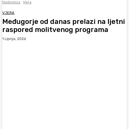
Naslovnica
Vjera
VJERA
Međugorje od danas prelazi na ljetni
raspored molitvenog programa
1 Lipnja, 2026
Facebook
WhatsApp
Viber
X