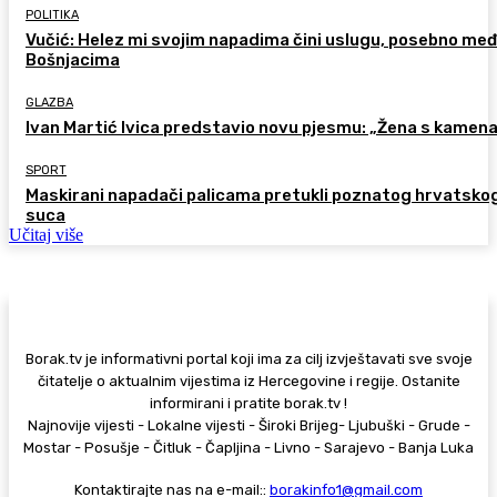
POLITIKA
Vučić: Helez mi svojim napadima čini uslugu, posebno me
Bošnjacima
GLAZBA
Ivan Martić Ivica predstavio novu pjesmu: „Žena s kamen
SPORT
Maskirani napadači palicama pretukli poznatog hrvatsko
suca
Učitaj više
Borak.tv je informativni portal koji ima za cilj izvještavati sve svoje
čitatelje o aktualnim vijestima iz Hercegovine i regije. Ostanite
informirani i pratite borak.tv !
Najnovije vijesti - Lokalne vijesti - Široki Brijeg- Ljubuški - Grude -
Mostar - Posušje - Čitluk - Čapljina - Livno - Sarajevo - Banja Luka
Kontaktirajte nas na e-mail::
borakinfo1@gmail.com