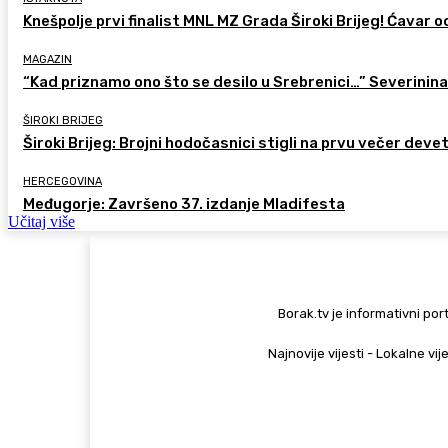
Knešpolje prvi finalist MNL MZ Grada Široki Brijeg! Ćavar 
MAGAZIN
“Kad priznamo ono što se desilo u Srebrenici…” Severinina
ŠIROKI BRIJEG
Široki Brijeg: Brojni hodočasnici stigli na prvu večer deve
HERCEGOVINA
Međugorje: Završeno 37. izdanje Mladifesta
Učitaj više
Borak.tv je informativni port
Najnovije vijesti - Lokalne vij