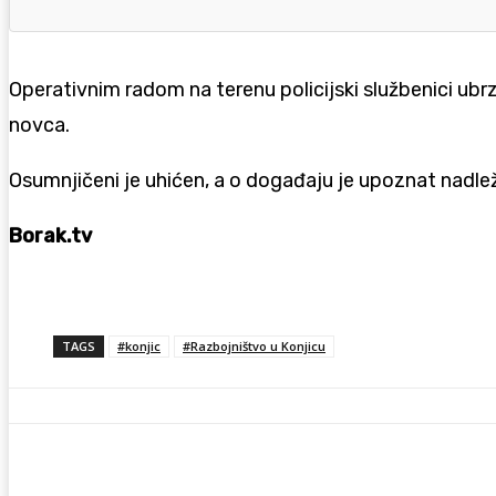
Operativnim radom na terenu policijski službenici ubrz
novca.
Osumnjičeni je uhićen, a o događaju je upoznat nadležn
Borak.tv
TAGS
#konjic
#Razbojništvo u Konjicu