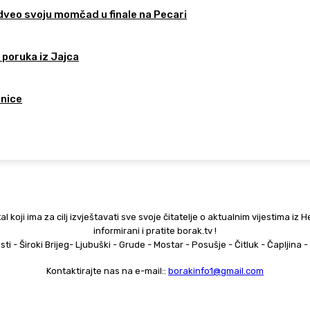
odveo svoju momčad u finale na Pecari
 poruka iz Jajca
tnice
al koji ima za cilj izvještavati sve svoje čitatelje o aktualnim vijestima iz 
informirani i pratite borak.tv !
esti - Široki Brijeg- Ljubuški - Grude - Mostar - Posušje - Čitluk - Čapljina
Kontaktirajte nas na e-mail::
borakinfo1@gmail.com