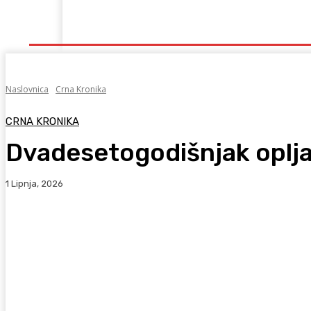
Naslovna
Lokalno
Hercegovina
Sport
Naslovnica
Crna Kronika
CRNA KRONIKA
Dvadesetogodišnjak opljač
1 Lipnja, 2026
Facebook
WhatsApp
Viber
X