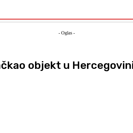
Politika
Crna Kronika
Hrvatska
Magazin
Gospodarstvo
- Oglas -
kao objekt u Hercegovini-