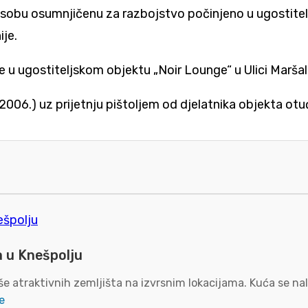
 su osobu osumnjičenu za razbojstvo počinjeno u ugostite
je.
 je u ugostiteljskom objektu „Noir Lounge“ u Ulici Marša
2006.) uz prijetnju pištoljem od djelatnika objekta ot
a u Knešpolju
e atraktivnih zemljišta na izvrsnim lokacijama. Kuća se nal
e