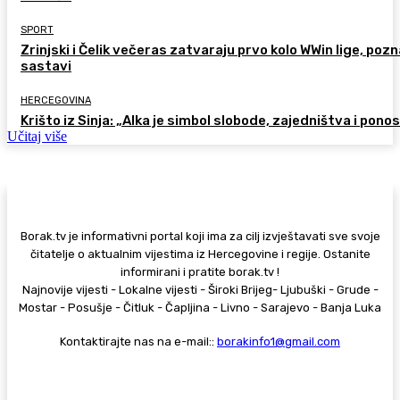
SPORT
Zrinjski i Čelik večeras zatvaraju prvo kolo WWin lige, pozn
sastavi
HERCEGOVINA
Krišto iz Sinja: „Alka je simbol slobode, zajedništva i pono
Učitaj više
Borak.tv je informativni portal koji ima za cilj izvještavati sve svoje
čitatelje o aktualnim vijestima iz Hercegovine i regije. Ostanite
informirani i pratite borak.tv !
Najnovije vijesti - Lokalne vijesti - Široki Brijeg- Ljubuški - Grude -
Mostar - Posušje - Čitluk - Čapljina - Livno - Sarajevo - Banja Luka
Kontaktirajte nas na e-mail::
borakinfo1@gmail.com