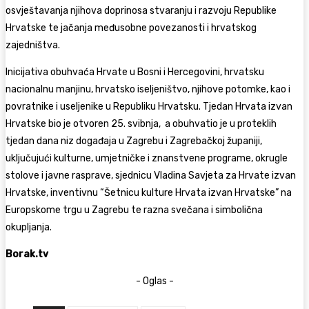
osvještavanja njihova doprinosa stvaranju i razvoju Republike
Hrvatske te jačanja međusobne povezanosti i hrvatskog
zajedništva.
Inicijativa obuhvaća Hrvate u Bosni i Hercegovini, hrvatsku
nacionalnu manjinu, hrvatsko iseljeništvo, njihove potomke, kao i
povratnike i useljenike u Republiku Hrvatsku. Tjedan Hrvata izvan
Hrvatske bio je otvoren 25. svibnja, a obuhvatio je u proteklih
tjedan dana niz događaja u Zagrebu i Zagrebačkoj županiji,
uključujući kulturne, umjetničke i znanstvene programe, okrugle
stolove i javne rasprave, sjednicu Vladina Savjeta za Hrvate izvan
Hrvatske, inventivnu “Šetnicu kulture Hrvata izvan Hrvatske” na
Europskome trgu u Zagrebu te razna svečana i simbolična
okupljanja.
Borak.tv
- Oglas -