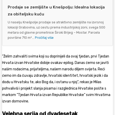
Prodaje se zemljište u Knešpolju: Idealna lokacija
za obiteljsku kuću
U naselju Knešpolje prodaje se atraktivno zemljište na izvrsnoj
lokaciji Grabovina, uz cestu prema industrijskoj zoni, svega 500
metara od glavne prometnice Široki Brijeg – Mostar. Parcela
površine 710 m²...
Pročitaj više
”Želim zahvaliti svima koji su doprinijeli da ovaj tjedan, prvi Tjedan
Hrvata izvan Hrvatske dobije ovakav epilog. Danas ćemo se javiti
našim rođacima, prijateljima, našem narodu diljem svijeta. Reći
ćemo im da čuvaju zdravlje, hrvatski identitet, hrvatski jezik i da
dođu u Hrvatsku te, ako Bog da, i ostanu u njoj”, rekao je Milas
pohvalivši i projekt slanja pisama i razglednica Hrvatske pošte s
markom ”Tjedan Hrvata izvan Republike Hrvatske” svim Hrvatima
izvan domovine.
Velebna serija od dvadesetak