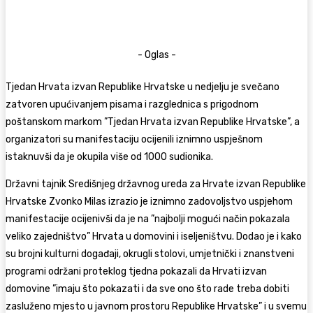
- Oglas -
Tjedan Hrvata izvan Republike Hrvatske u nedjelju je svečano
zatvoren upućivanjem pisama i razglednica s prigodnom
poštanskom markom ”Tjedan Hrvata izvan Republike Hrvatske”, a
organizatori su manifestaciju ocijenili iznimno uspješnom
istaknuvši da je okupila više od 1000 sudionika.
Državni tajnik Središnjeg državnog ureda za Hrvate izvan Republike
Hrvatske Zvonko Milas izrazio je iznimno zadovoljstvo uspjehom
manifestacije ocijenivši da je na ”najbolji mogući način pokazala
veliko zajedništvo” Hrvata u domovini i iseljeništvu. Dodao je i kako
su brojni kulturni događaji, okrugli stolovi, umjetnički i znanstveni
programi održani proteklog tjedna pokazali da Hrvati izvan
domovine ”imaju što pokazati i da sve ono što rade treba dobiti
zasluženo mjesto u javnom prostoru Republike Hrvatske” i u svemu