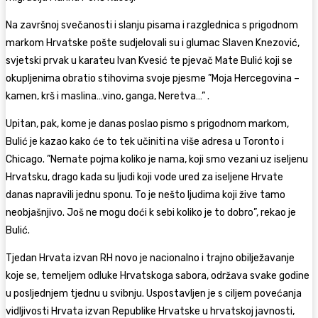
Na završnoj svečanosti i slanju pisama i razglednica s prigodnom
markom Hrvatske pošte sudjelovali su i glumac Slaven Knezović,
svjetski prvak u karateu Ivan Kvesić te pjevač Mate Bulić koji se
okupljenima obratio stihovima svoje pjesme ”Moja Hercegovina –
kamen, krš i maslina…vino, ganga, Neretva…” .
Upitan, pak, kome je danas poslao pismo s prigodnom markom,
Bulić je kazao kako će to tek učiniti na više adresa u Toronto i
Chicago. ”Nemate pojma koliko je nama, koji smo vezani uz iseljenu
Hrvatsku, drago kada su ljudi koji vode ured za iseljene Hrvate
danas napravili jednu sponu. To je nešto ljudima koji žive tamo
neobjašnjivo. Još ne mogu doći k sebi koliko je to dobro”, rekao je
Bulić.
Tjedan Hrvata izvan RH novo je nacionalno i trajno obilježavanje
koje se, temeljem odluke Hrvatskoga sabora, održava svake godine
u posljednjem tjednu u svibnju. Uspostavljen je s ciljem povećanja
vidljivosti Hrvata izvan Republike Hrvatske u hrvatskoj javnosti,