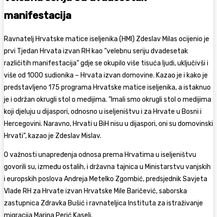
manifestacija
Ravnatelj Hrvatske matice iseljenika (HMI) Zdeslav Milas ocijenio je
prvi Tjedan Hrvata izvan RH kao ”velebnu seriju dvadesetak
različitih manifestacija” gdje se okupilo više tisuća ljudi, uključivši i
više od 1000 sudionika – Hrvata izvan domovine. Kazao je i kako je
predstavljeno 175 programa Hrvatske matice iseljenika, a istaknuo
je i održan okrugli stol o medijima. ”Imali smo okrugli stol o medijima
koji djeluju u dijaspori, odnosno u iseljeništvu i za Hrvate u Bosni i
Hercegovini. Naravno, Hrvati u BiH nisu u dijaspori, oni su domovinski
Hrvati”, kazao je Zdeslav Mislav.
O važnosti unapređenja odnosa prema Hrvatima u iseljeništvu
govorili su, između ostalih, i državna tajnica u Ministarstvu vanjskih
i europskih poslova Andreja Metelko Zgombić, predsjednik Savjeta
Vlade RH za Hrvate izvan Hrvatske Mile Baričević, saborska
zastupnica Zdravka Bušić i ravnateljica Instituta za istraživanje
migracija Marina Perić Kaselj.