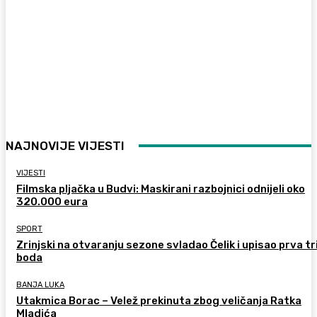
NAJNOVIJE VIJESTI
VIJESTI
Filmska pljačka u Budvi: Maskirani razbojnici odnijeli oko
320.000 eura
SPORT
Zrinjski na otvaranju sezone svladao Čelik i upisao prva tr
boda
BANJA LUKA
Utakmica Borac – Velež prekinuta zbog veličanja Ratka
Mladića