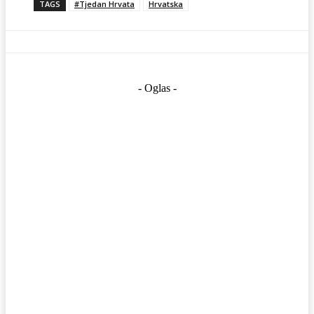
TAGS
#Tjedan Hrvata
Hrvatska
- Oglas -