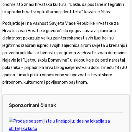
onome što znači hrvatska kultura. ”Dakle, da postane integralni i
ukupni dio hrvatskog kulturnog identiteta”, kazao je Milas.
Podsjetio je i na važnost Savjeta Vlade Republike Hrvatske za
Hrvate izvan Hrvatske govoreći da njegov sastav i planirana
djelatnost pokazuje veliku zainteresiranost svih ljudi koji su
legitimno izabrani ispred svojih zajednica širom svijeta u kreiranju i
provedbi politika, aktivnosti i programa za Hrvate izvan domovine.
Najavio je i ”Ljetnu školu Domovina”, u sklopu koje će peti naraštaj
polaznika – pripadnika hrvatskog iseljeništva u dobi između 18 i 30
godina – imati priliku neposredno se upoznati s hrvatskom
prirodnom, kulturnom i povijesnom baštinom.
Sponzorirani članak