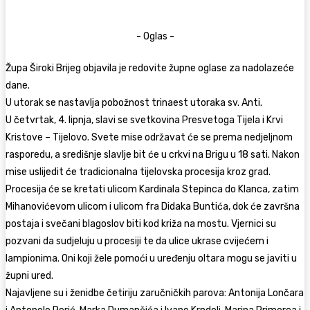
- Oglas -
Župa Široki Brijeg objavila je redovite župne oglase za nadolazeće
dane.
U utorak se nastavlja pobožnost trinaest utoraka sv. Anti.
U četvrtak, 4. lipnja, slavi se svetkovina Presvetoga Tijela i Krvi
Kristove – Tijelovo. Svete mise održavat će se prema nedjeljnom
rasporedu, a središnje slavlje bit će u crkvi na Brigu u 18 sati. Nakon
mise uslijedit će tradicionalna tijelovska procesija kroz grad.
Procesija će se kretati ulicom Kardinala Stepinca do Klanca, zatim
Mihanovićevom ulicom i ulicom fra Didaka Buntića, dok će završna
postaja i svečani blagoslov biti kod križa na mostu. Vjernici su
pozvani da sudjeluju u procesiji te da ulice ukrase cvijećem i
lampionima. Oni koji žele pomoći u uređenju oltara mogu se javiti u
župni ured.
Najavljene su i ženidbe četiriju zaručničkih parova: Antonija Lončara