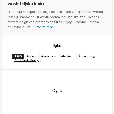
za obiteljsku kuću
U naselju Knešpolje prodaje se atraktivno zemljište na izvrsnoj
lokaciji Grabovina, uz cestu prema industrijskoj zoni, svega 500
metara od glavne prometnice Široki Brijeg – Mostar. Parcela
površine 710 m²...
Pročitaj više
- Oglas -
TAGS
#crkva
#procesija
#tijelovo
Široki Brijeg
Župa Široki Brijeg
- Oglas -