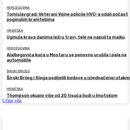
HERCEGOVINA
Tomislavgrad: Veterani Vojne policije HVO-a odali počast
poginulim braniteljima
HRVATSKA
Uginula krava danima leži u travi, tele ne napušta majku
HERCEGOVINA
Alajbegovića kuća u Mostaru se ponovno urušila i pala na
automobile
ŠIROKI BRIJEG
Široki Brijeg i Sloga podijelili bodove u izjednačenoj utakm
HRVATSKA
Thompson okupio više od 20 tisuća ljudi u Imotskom
Učitaj više