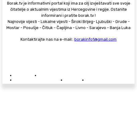
Borak.tv je informativni portal koji ima za cilj izvještavati sve svoje
čitatelje o aktualnim vijestima iz Hercegovine i regije. Ostanite
informirani i pratite borak.tv !
Najnovije vijesti - Lokalne vijesti - Široki Brijeg- Ljubuški - Grude -
Mostar - Posušje - Čitluk - Čapljina - Livno - Sarajevo - Banja Luka
Kontaktirajte nas na e-mail::
borakinfo1@gmail.com
© Copyright - Borak.tv
Privatnost
Pravila anonimnog komentiranja
Oglašavanje na Borak.tv
Donacije
Kontakt