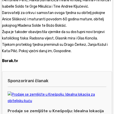
i Antonele Perić, Marka Dumančića i Ivane Krndelj, Marina Primorca i
Isabelle Soldo te Grge Mikulića i Tine Andree Ključević.
Darovatelji za crkvu i samostan ovoga tjedna su obitelj pokojne
Anice Slišković i maturanti povodom 60 godina mature, obitelj
pokojnog Mladena Solde te Božo Bokšić.
Župa je također obavijestila vjernike da su dostupni novi brojevi
katoličkog tiska: Radosna vijest, Glasnik mira i Glas Koncila.
Tijekom proteklog tjedna preminuli su Drago Čerkez, Janja Kožul i
Kata Pilić. Pokoj vječni daruj im, Gospodine.
Borak.tv
Sponzorirani članak
Prodaje se zemljište u Knešpolju: Idealna lokacija