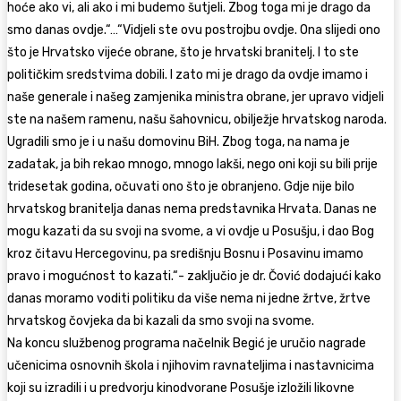
hoće ako vi, ali ako i mi budemo šutjeli. Zbog toga mi je drago da
smo danas ovdje.“…“Vidjeli ste ovu postrojbu ovdje. Ona slijedi ono
što je Hrvatsko vijeće obrane, što je hrvatski branitelj. I to ste
političkim sredstvima dobili. I zato mi je drago da ovdje imamo i
naše generale i našeg zamjenika ministra obrane, jer upravo vidjeli
ste na našem ramenu, našu šahovnicu, obilježje hrvatskog naroda.
Ugradili smo je i u našu domovinu BiH. Zbog toga, na nama je
zadatak, ja bih rekao mnogo, mnogo lakši, nego oni koji su bili prije
tridesetak godina, očuvati ono što je obranjeno. Gdje nije bilo
hrvatskog branitelja danas nema predstavnika Hrvata. Danas ne
mogu kazati da su svoji na svome, a vi ovdje u Posušju, i dao Bog
kroz čitavu Hercegovinu, pa središnju Bosnu i Posavinu imamo
pravo i mogućnost to kazati.“- zaključio je dr. Čović dodajući kako
danas moramo voditi politiku da više nema ni jedne žrtve, žrtve
hrvatskog čovjeka da bi kazali da smo svoji na svome.
Na koncu službenog programa načelnik Begić je uručio nagrade
učenicima osnovnih škola i njihovim ravnateljima i nastavnicima
koji su izradili i u predvorju kinodvorane Posušje izložili likovne