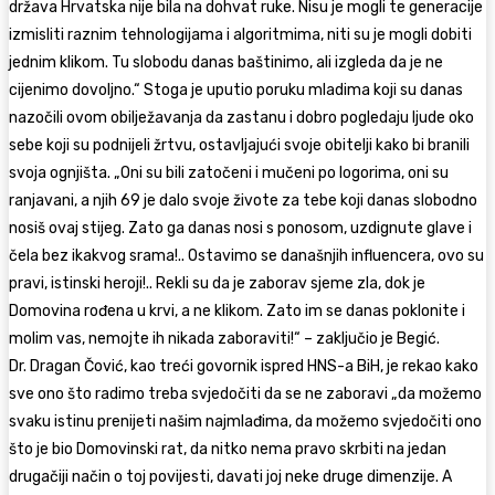
država Hrvatska nije bila na dohvat ruke. Nisu je mogli te generacije
izmisliti raznim tehnologijama i algoritmima, niti su je mogli dobiti
jednim klikom. Tu slobodu danas baštinimo, ali izgleda da je ne
cijenimo dovoljno.“ Stoga je uputio poruku mladima koji su danas
nazočili ovom obilježavanja da zastanu i dobro pogledaju ljude oko
sebe koji su podnijeli žrtvu, ostavljajući svoje obitelji kako bi branili
svoja ognjišta. „Oni su bili zatočeni i mučeni po logorima, oni su
ranjavani, a njih 69 je dalo svoje živote za tebe koji danas slobodno
nosiš ovaj stijeg. Zato ga danas nosi s ponosom, uzdignute glave i
čela bez ikakvog srama!.. Ostavimo se današnjih influencera, ovo su
pravi, istinski heroji!.. Rekli su da je zaborav sjeme zla, dok je
Domovina rođena u krvi, a ne klikom. Zato im se danas poklonite i
molim vas, nemojte ih nikada zaboraviti!“ – zaključio je Begić.
Dr. Dragan Čović, kao treći govornik ispred HNS-a BiH, je rekao kako
sve ono što radimo treba svjedočiti da se ne zaboravi „da možemo
svaku istinu prenijeti našim najmlađima, da možemo svjedočiti ono
što je bio Domovinski rat, da nitko nema pravo skrbiti na jedan
drugačiji način o toj povijesti, davati joj neke druge dimenzije. A