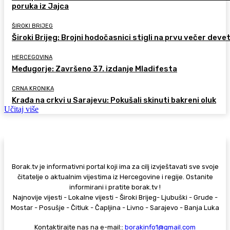
poruka iz Jajca
ŠIROKI BRIJEG
Široki Brijeg: Brojni hodočasnici stigli na prvu večer deve
HERCEGOVINA
Međugorje: Završeno 37. izdanje Mladifesta
CRNA KRONIKA
Krađa na crkvi u Sarajevu: Pokušali skinuti bakreni oluk
Učitaj više
Borak.tv je informativni portal koji ima za cilj izvještavati sve svoje
čitatelje o aktualnim vijestima iz Hercegovine i regije. Ostanite
informirani i pratite borak.tv !
Najnovije vijesti - Lokalne vijesti - Široki Brijeg- Ljubuški - Grude -
Mostar - Posušje - Čitluk - Čapljina - Livno - Sarajevo - Banja Luka
Kontaktirajte nas na e-mail::
borakinfo1@gmail.com