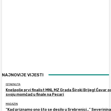
NAJNOVIJE VIJESTI
ISTAKNUTA
Knešpolje prvi finalist MNL MZ Grada Široki Brijeg! Ćavar 
svoju momčad u finale na Pecari
MAGAZIN
“Kad priznamo ono što se desilo u Srebrenici…” Severinina