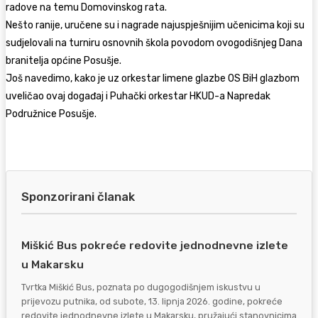
radove na temu Domovinskog rata.
Nešto ranije, uručene su i nagrade najuspješnijim učenicima koji su
sudjelovali na turniru osnovnih škola povodom ovogodišnjeg Dana
branitelja općine Posušje.
Još navedimo, kako je uz orkestar limene glazbe OS BiH glazbom
uveličao ovaj događaj i Puhački orkestar HKUD-a Napredak
Podružnice Posušje.
Sponzorirani članak
Miškić Bus pokreće redovite jednodnevne izlete
u Makarsku
Tvrtka Miškić Bus, poznata po dugogodišnjem iskustvu u
prijevozu putnika, od subote, 13. lipnja 2026. godine, pokreće
redovite jednodnevne izlete u Makarsku, pružajući stanovnicima