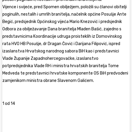
Vijence i svijeće, pred Spomen obilježjem, položili su članovi obitelji
poginulih, nestalih i umrlih branitelja, načelnik općine Posušje Ante
Begić, predsjednik Općinskog vijeća Mario Knezović i predsjednik
Odbora za obilježavanje Dana branitelja Mladen Bašić, zajedno s
predstavnicima Koordinacije udruga proisteklih iz Domovinskog
rata HVO HB Posušje, dr Dragan Čović i Darijana Filipović, ispred
izaslanstva Hrvatskog narodnog sabora BiH kao i predstavnici
Vlade Županije Zapadnohercegovačke, izaslanstvo
potpredsjednika Vlade RH i ministra hrvatskih branitelja Tome
Medveda te predstavnici hrvatske komponente OS BiH predvođeni
zamjenikom ministra obrane Slavenom Galićem.
1
od 14