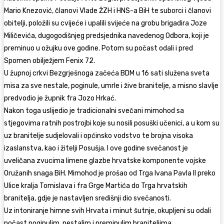
Mario Knezović, članovi Vlade ŽZH i HNS-a BiH te suborci i članovi
obitelji, položili su cvijeće i upalili svijeće na grobu brigadira Joze
Miličevića, dugogodišnjeg predsjednika navedenog Odbora, koji je
preminuo u ožujku ove godine. Potom su počast odali i pred
Spomen obilježjem Fenix 72.
U župnoj crkvi Bezgrješnoga začeća BDM u 16 sati služena sveta
misa za sve nestale, poginule, umrle i žive branitelje, a misno slavlje
predvodio je župnik fra Jozo Hrkać.
Nakon toga uslijedio je tradicionalni svečani mimohod sa
stjegovima ratnih postrojbi koje su nosili posuški učenici, a u kom su
uz branitelje sudjelovali i općinsko vodstvo te brojna visoka
izaslanstva, kao i žitelji Posušja. I ove godine svečanost je
uveličana zvucima limene glazbe hrvatske komponente vojske
Oružanih snaga BiH. Mimohod je prošao od Trga Ivana Pavla II preko
Ulice kralja Tomislava i fra Grge Martića do Trga hrvatskih
branitelja, gdje je nastavljen središnji dio svečanosti.
Uz intoniranje himne svih Hrvata i minut šutnje, okupljeni su odali
počast poginulim, nestalim i preminulim braniteljima.