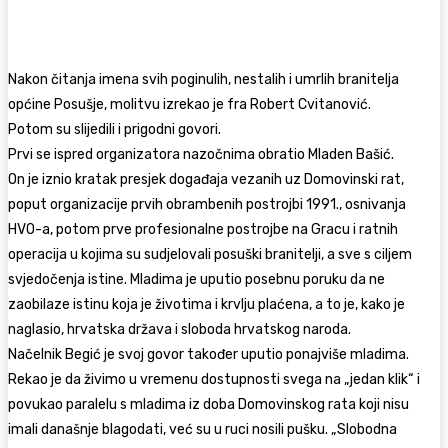
Nakon čitanja imena svih poginulih, nestalih i umrlih branitelja
općine Posušje, molitvu izrekao je fra Robert Cvitanović.
Potom su slijedili i prigodni govori.
Prvi se ispred organizatora nazočnima obratio Mladen Bašić.
On je iznio kratak presjek događaja vezanih uz Domovinski rat,
poput organizacije prvih obrambenih postrojbi 1991., osnivanja
HVO-a, potom prve profesionalne postrojbe na Gracu i ratnih
operacija u kojima su sudjelovali posuški branitelji, a sve s ciljem
svjedočenja istine. Mladima je uputio posebnu poruku da ne
zaobilaze istinu koja je životima i krvlju plaćena, a to je, kako je
naglasio, hrvatska država i sloboda hrvatskog naroda.
Načelnik Begić je svoj govor također uputio ponajviše mladima.
Rekao je da živimo u vremenu dostupnosti svega na „jedan klik“ i
povukao paralelu s mladima iz doba Domovinskog rata koji nisu
imali današnje blagodati, već su u ruci nosili pušku. „Slobodna