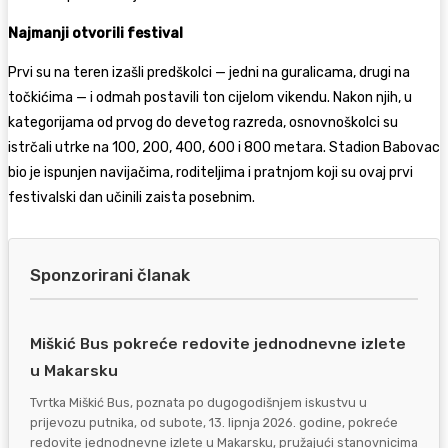
Najmanji otvorili festival
Prvi su na teren izašli predškolci — jedni na guralicama, drugi na
točkićima — i odmah postavili ton cijelom vikendu. Nakon njih, u
kategorijama od prvog do devetog razreda, osnovnoškolci su
istrčali utrke na 100, 200, 400, 600 i 800 metara. Stadion Babovac
bio je ispunjen navijačima, roditeljima i pratnjom koji su ovaj prvi
festivalski dan učinili zaista posebnim.
Sponzorirani članak
Miškić Bus pokreće redovite jednodnevne izlete
u Makarsku
Tvrtka Miškić Bus, poznata po dugogodišnjem iskustvu u
prijevozu putnika, od subote, 13. lipnja 2026. godine, pokreće
redovite jednodnevne izlete u Makarsku, pružajući stanovnicima