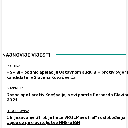
NAJNOVIJE VIJESTI
POLITIKA
HSP BiH podnio apelaciju Ustavnom sudu BiH protiv ovjer
kandidature Slavena Kovačevića
ISTAKNUTA
Rasno opet protiv Knešpolja, a svi pamte Bernarda Glavinu
2021.
HERCEGOVINA
Obilježavanje 31. obljetnice VRO „Maestral“ i oslobođenja
Jajca uz pokroviteljstvo HNS-a BiH