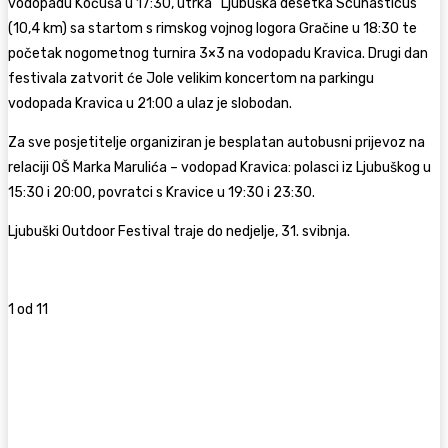
vodopadu Koćuša u 17:30, utrka “Ljubuška desetka Scunasticus”
(10,4 km) sa startom s rimskog vojnog logora Gračine u 18:30 te
početak nogometnog turnira 3×3 na vodopadu Kravica. Drugi dan
festivala zatvorit će Jole velikim koncertom na parkingu
vodopada Kravica u 21:00 a ulaz je slobodan.
Za sve posjetitelje organiziran je besplatan autobusni prijevoz na
relaciji OŠ Marka Marulića – vodopad Kravica: polasci iz Ljubuškog u
15:30 i 20:00, povratci s Kravice u 19:30 i 23:30.
Ljubuški Outdoor Festival traje do nedjelje, 31. svibnja.
1
od 11