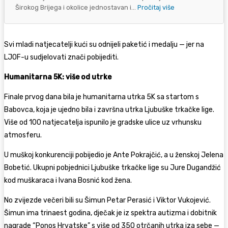
Širokog Brijega i okolice jednostavan i...
Pročitaj više
Svi mladi natjecatelji kući su odnijeli paketić i medalju — jer na
LJOF-u sudjelovati znači pobijediti.
Humanitarna 5K: više od utrke
Finale prvog dana bila je humanitarna utrka 5K sa startom s
Babovca, koja je ujedno bila i završna utrka Ljubuške trkačke lige.
Više od 100 natjecatelja ispunilo je gradske ulice uz vrhunsku
atmosferu.
U muškoj konkurenciji pobijedio je Ante Pokrajčić, a u ženskoj Jelena
Bobetić. Ukupni pobjednici Ljubuške trkačke lige su Jure Dugandžić
kod muškaraca i Ivana Bosnić kod žena.
No zvijezde večeri bili su Šimun Petar Perasić i Viktor Vukojević.
Šimun ima trinaest godina, dječak je iz spektra autizma i dobitnik
nagrade “Ponos Hrvatske” s više od 350 otrčanih utrka iza sebe —