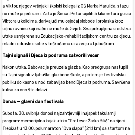
a Viktor, njegov vršnjak i školski kolega iz OŠ Marka Marulića, stazu
ne može prijeći sam. Zato je Šimun Petar cijelih 5 kilometara gurao
Viktora u kolicima, darivajući mu osjećaj slobode i prolaska kroz
ciljnu ravninu koji inače ne može doživjeti. Sva prikupljena sredstva
utrke usmjerena su Edukacijsko-rehabilitacijskom centru za djecu,
mlade i odrasle osobe s teškoćama u razvoju u Ljubuškom
Tajni signali i Djeca iz podruma zatvorili večer
Nakon utrka, Babovac je preuzela glazba. Kao predgrupa nastupili
su Tajni signali iz ljubuške glazbene škole, a potom je festivalsku
publiku do kasno u noć zabavljao bend Djeca iz podruma. Savršena
kulisa za ono što dolazi.
Danas — glavni dan festivala
Subota, 30. svibnja donosi najzahtjevniji i najspektakularniji
program: memorijalna kajak utrka “Profesor Žarko Bilić” na rijeci
Trebižat u 13:00, polumaraton “Dva slapa” (21,1 km) sa startom na