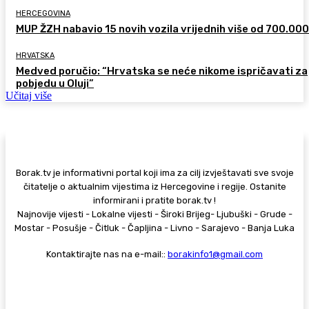
HERCEGOVINA
MUP ŽZH nabavio 15 novih vozila vrijednih više od 700.00
HRVATSKA
Medved poručio: “Hrvatska se neće nikome ispričavati za
pobjedu u Oluji”
Učitaj više
Borak.tv je informativni portal koji ima za cilj izvještavati sve svoje
čitatelje o aktualnim vijestima iz Hercegovine i regije. Ostanite
informirani i pratite borak.tv !
Najnovije vijesti - Lokalne vijesti - Široki Brijeg- Ljubuški - Grude -
Mostar - Posušje - Čitluk - Čapljina - Livno - Sarajevo - Banja Luka
Kontaktirajte nas na e-mail::
borakinfo1@gmail.com