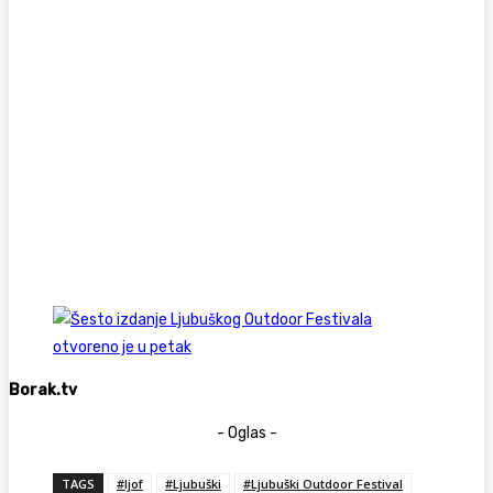
Borak.tv
- Oglas -
TAGS
#ljof
#Ljubuški
#Ljubuški Outdoor Festival