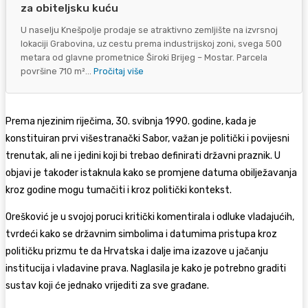
za obiteljsku kuću
U naselju Knešpolje prodaje se atraktivno zemljište na izvrsnoj
lokaciji Grabovina, uz cestu prema industrijskoj zoni, svega 500
metara od glavne prometnice Široki Brijeg – Mostar. Parcela
površine 710 m²...
Pročitaj više
Prema njezinim riječima, 30. svibnja 1990. godine, kada je
konstituiran prvi višestranački Sabor, važan je politički i povijesni
trenutak, ali ne i jedini koji bi trebao definirati državni praznik. U
objavi je također istaknula kako se promjene datuma obilježavanja
kroz godine mogu tumačiti i kroz politički kontekst.
Orešković je u svojoj poruci kritički komentirala i odluke vladajućih,
tvrdeći kako se državnim simbolima i datumima pristupa kroz
političku prizmu te da Hrvatska i dalje ima izazove u jačanju
institucija i vladavine prava. Naglasila je kako je potrebno graditi
sustav koji će jednako vrijediti za sve građane.