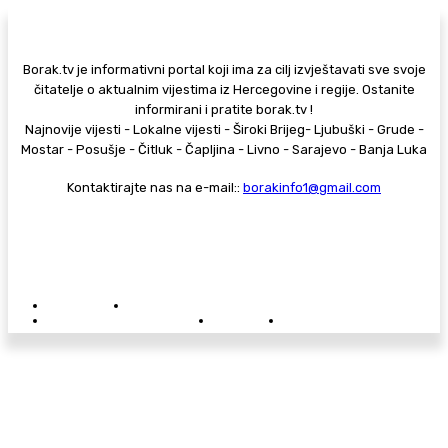
Borak.tv je informativni portal koji ima za cilj izvještavati sve svoje
čitatelje o aktualnim vijestima iz Hercegovine i regije. Ostanite
informirani i pratite borak.tv !
Najnovije vijesti - Lokalne vijesti - Široki Brijeg- Ljubuški - Grude -
Mostar - Posušje - Čitluk - Čapljina - Livno - Sarajevo - Banja Luka
Kontaktirajte nas na e-mail::
borakinfo1@gmail.com
© Copyright - Borak.tv
Privatnost
Pravila anonimnog komentiranja
Oglašavanje na Borak.tv
Donacije
Kontakt