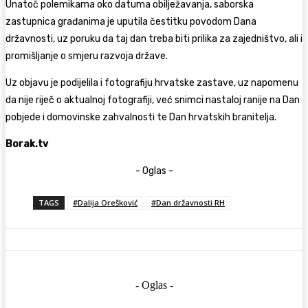
Unatoč polemikama oko datuma obilježavanja, saborska
zastupnica građanima je uputila čestitku povodom Dana
državnosti, uz poruku da taj dan treba biti prilika za zajedništvo, ali i
promišljanje o smjeru razvoja države.
Uz objavu je podijelila i fotografiju hrvatske zastave, uz napomenu
da nije riječ o aktualnoj fotografiji, već snimci nastaloj ranije na Dan
pobjede i domovinske zahvalnosti te Dan hrvatskih branitelja.
Borak.tv
- Oglas -
TAGS
#Dalija Orešković
#Dan državnosti RH
- Oglas -