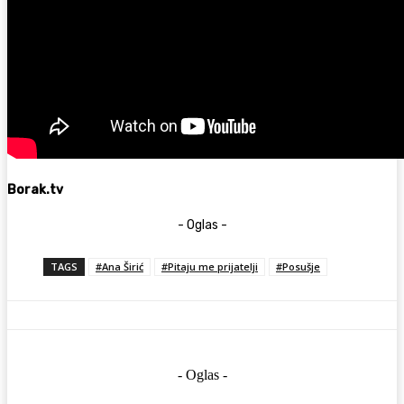
Borak.tv
- Oglas -
TAGS
#Ana Širić
#Pitaju me prijatelji
#Posušje
- Oglas -