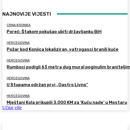
NAJNOVIJE VIJESTI
CRNA KRONIKA
Poreč: Štakom pokušao ubiti državljanku BiH
HERCEGOVINA
Požar kod Konjica lokaliziran, vatrogasci branili kuće
HERCEGOVINA
Rumboci podigli 63 metra dug mural poginulim branitelji
HERCEGOVINA
U Stupama održan prvi „Gastro Livno“
HERCEGOVINA
Mještani Kola prikupili 3.000 KM za ‘Kuću nade’ u Mostaru
Učitaj više