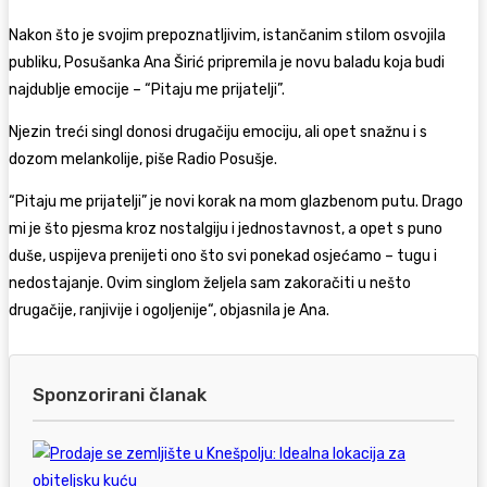
Nakon što je svojim prepoznatljivim, istančanim stilom osvojila
publiku, Posušanka Ana Širić pripremila je novu baladu koja budi
najdublje emocije – “Pitaju me prijatelji”.
Njezin treći singl donosi drugačiju emociju, ali opet snažnu i s
dozom melankolije, piše Radio Posušje.
“Pitaju me prijatelji” je novi korak na mom glazbenom putu. Drago
mi je što pjesma kroz nostalgiju i jednostavnost, a opet s puno
duše, uspijeva prenijeti ono što svi ponekad osjećamo – tugu i
nedostajanje. Ovim singlom željela sam zakoračiti u nešto
drugačije, ranjivije i ogoljenije“, objasnila je Ana.
Sponzorirani članak