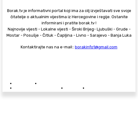
Borak.tv je informativni portal koji ima za cilj izvještavati sve svoje
čitatelje o aktualnim vijestima iz Hercegovine i regije. Ostanite
informirani i pratite borak.tv !
Najnovije vijesti - Lokalne vijesti - Široki Brijeg- Ljubuški - Grude -
Mostar - Posušje - Čitluk - Čapljina - Livno - Sarajevo - Banja Luka
Kontaktirajte nas na e-mail::
borakinfo1@gmail.com
© Copyright - Borak.tv
Privatnost
Pravila anonimnog komentiranja
Oglašavanje na Borak.tv
Donacije
Kontakt