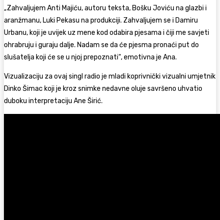
„Zahvaljujem Anti Majiću, autoru teksta, Bošku Joviću na glazbi i
aranžmanu, Luki Pekasu na produkciji. Zahvaljujem se i Damiru
Urbanu, koji je uvijek uz mene kod odabira pjesama i čiji me savjeti
ohrabruju i guraju dalje. Nadam se da će pjesma pronaći put do
slušatelja koji će se u njoj prepoznati“, emotivna je Ana.
Vizualizaciju za ovaj singl radio je mladi koprivnički vizualni umjetnik
Dinko Šimac koji je kroz snimke nedavne oluje savršeno uhvatio
duboku interpretaciju Ane Širić.