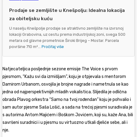
Prodaje se zemljište u Knešpolju: Idealna lokacija
za obiteljsku kuću
U naselju Knešpolje prodaje se atraktivno zemljište na izvrsnoj
lokaciji Grabovina, uz cestu prema industrijskoj zoni, svega 500
metara od glavne prometnice Široki Brijeg – Mostar. Parcela
površine 710 m²...
Pročitaj više
Natjecateljica posljednje sezone emisije The Voice s prvom
pjesmom, “Kažu svi da izmišljam”, koju je otpjevala s mentorom
Damirom Urbanom, osvojila je brojne nagrade i nametnula se kao
jedna od najperspektivnijih mladih vokalistica. Slijedila je odlična
obrada Plavog orkestra “Samo na tvoj rođendan” koju je pohvalio i
sam autor pjesme Saša Lošić, a sada na trećoj pjesmi surađivala je
s autorima Antom Majićem i Boškom Jovićem, koji su, kaže Ana, bili
savršeni suradnici i u pjesmu su virtuozno utkali djeliće sebe, ali i
nje.