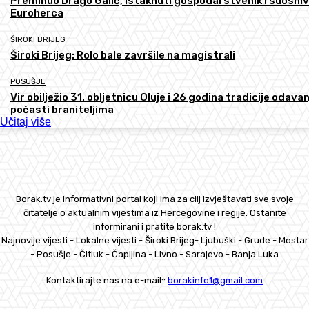
Preminuo Drago Galić, istaknuti gospodarstvenik i suosni
Euroherca
ŠIROKI BRIJEG
Široki Brijeg: Rolo bale završile na magistrali
POSUŠJE
Vir obilježio 31. obljetnicu Oluje i 26 godina tradicije odava
počasti braniteljima
Učitaj više
Borak.tv je informativni portal koji ima za cilj izvještavati sve svoje
čitatelje o aktualnim vijestima iz Hercegovine i regije. Ostanite
informirani i pratite borak.tv !
Najnovije vijesti - Lokalne vijesti - Široki Brijeg- Ljubuški - Grude - Mostar
- Posušje - Čitluk - Čapljina - Livno - Sarajevo - Banja Luka
Kontaktirajte nas na e-mail::
borakinfo1@gmail.com