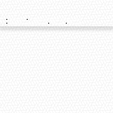
© Copyright - Borak.tv
Privatnost
Pravila anonimnog komentiranja
Oglašavanje na Borak.tv
Donacije
Kontakt