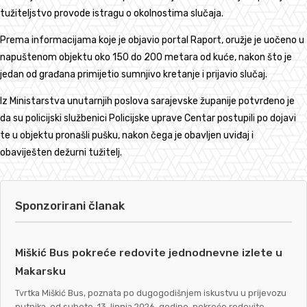
tužiteljstvo provode istragu o okolnostima slučaja.
Prema informacijama koje je objavio portal Raport, oružje je uočeno u
napuštenom objektu oko 150 do 200 metara od kuće, nakon što je
jedan od građana primijetio sumnjivo kretanje i prijavio slučaj.
Iz Ministarstva unutarnjih poslova sarajevske županije potvrđeno je
da su policijski službenici Policijske uprave Centar postupili po dojavi
te u objektu pronašli pušku, nakon čega je obavljen uviđaj i
obaviješten dežurni tužitelj.
Sponzorirani članak
Miškić Bus pokreće redovite jednodnevne izlete u
Makarsku
Tvrtka Miškić Bus, poznata po dugogodišnjem iskustvu u prijevozu
putnika, od subote, 13. lipnja 2026. godine, pokreće redovite