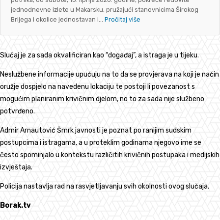
jednodnevne izlete u Makarsku, pružajući stanovnicima Širokog
Brijega i okolice jednostavan i...
Pročitaj više
Slučaj je za sada okvalificiran kao “događaj”, a istraga je u tijeku.
Neslužbene informacije upućuju na to da se provjerava na koji je način
oružje dospjelo na navedenu lokaciju te postoji li povezanost s
mogućim planiranim krivičnim djelom, no to za sada nije službeno
potvrđeno.
Admir Arnautović Šmrk javnosti je poznat po ranijim sudskim
postupcima i istragama, a u proteklim godinama njegovo ime se
često spominjalo u kontekstu različitih krivičnih postupaka i medijskih
izvještaja.
Policija nastavlja rad na rasvjetljavanju svih okolnosti ovog slučaja.
Borak.tv