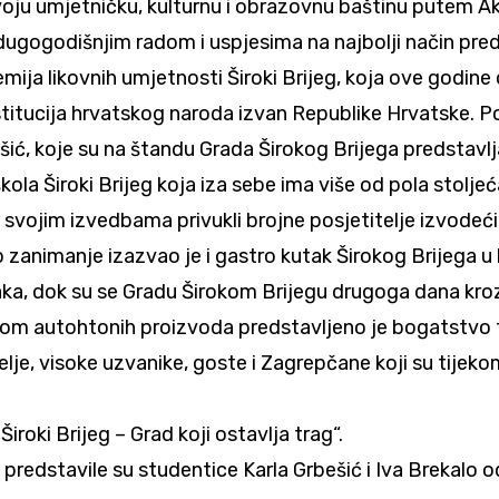
oju umjetničku, kulturnu i obrazovnu baštinu putem Aka
 dugogodišnjim radom i uspjesima na najbolji način preds
emija likovnih umjetnosti Široki Brijeg, koja ove godin
titucija hrvatskog naroda izvan Republike Hrvatske. Pos
ašić, koje su na štandu Grada Širokog Brijega predstavl
la Široki Brijeg koja iza sebe ima više od pola stolje
su svojim izvedbama privukli brojne posjetitelje izvodeć
 zanimanje izazvao je i gastro kutak Širokog Brijega u 
, dok su se Gradu Širokom Brijegu drugoga dana kroz pr
om autohtonih proizvoda predstavljeno je bogatstvo t
lje, visoke uzvanike, goste i Zagrepčane koji su tijeko
iroki Brijeg – Grad koji ostavlja trag“.
aj predstavile su studentice Karla Grbešić i Iva Brekalo