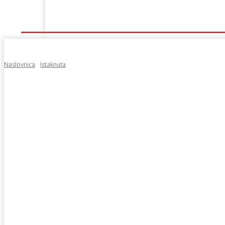
Naslovna
Lokalno
Hercegovina
Sport
Naslovnica
Istaknuta