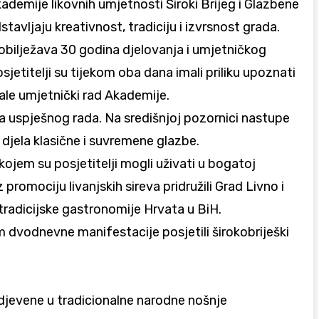
demije likovnih umjetnosti Široki Brijeg i Glazbene
tavljaju kreativnost, tradiciju i izvrsnost grada.
e obilježava 30 godina djelovanja i umjetničkog
jetitelji su tijekom oba dana imali priliku upoznati
jale umjetnički rad Akademije.
ća uspješnog rada. Na središnjoj pozornici nastupe
i djela klasične i suvremene glazbe.
kojem su posjetitelji mogli uživati u bogatoj
omociju livanjskih sireva pridružili Grad Livno i
radicijske gastronomije Hrvata u BiH.
m dvodnevne manifestacije posjetili širokobriješki
 odjevene u tradicionalne narodne nošnje