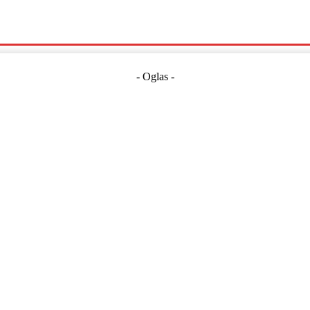
Politika
Crna Kronika
Hrvatska
Magazin
Gospodarstvo
- Oglas -