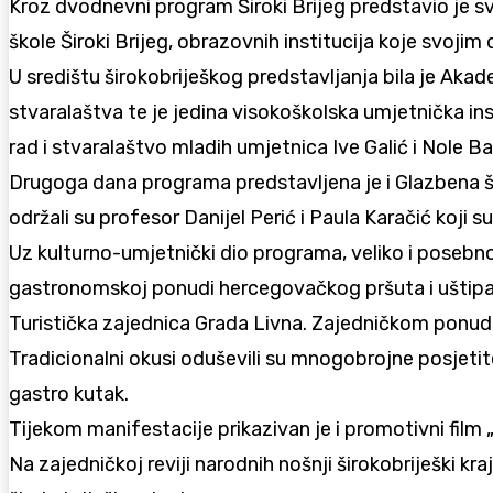
Kroz dvodnevni program Široki Brijeg predstavio je sv
škole Široki Brijeg, obrazovnih institucija koje svojim
U središtu širokobriješkog predstavljanja bila je Akad
stvaralaštva te je jedina visokoškolska umjetnička ins
rad i stvaralaštvo mladih umjetnica Ive Galić i Nole B
Drugoga dana programa predstavljena je i Glazbena ško
održali su profesor Danijel Perić i Paula Karačić koji 
Uz kulturno-umjetnički dio programa, veliko i posebno
gastronomskoj ponudi hercegovačkog pršuta i uštipaka
Turistička zajednica Grada Livna. Zajedničkom ponud
Tradicionalni okusi oduševili su mnogobrojne posjetite
gastro kutak.
Tijekom manifestacije prikazivan je i promotivni film „Š
Na zajedničkoj reviji narodnih nošnji širokobriješki kr