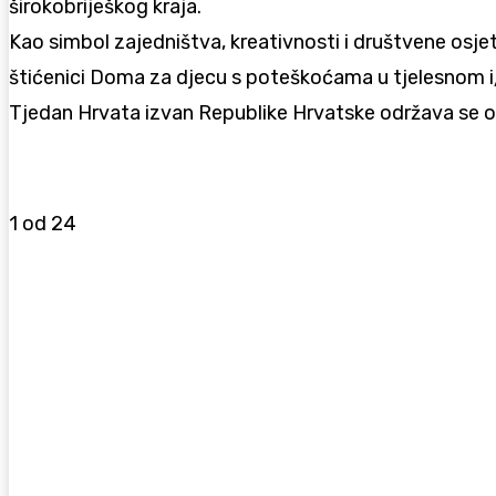
širokobriješkog kraja.
Kao simbol zajedništva, kreativnosti i društvene osjet
štićenici Doma za djecu s poteškoćama u tjelesnom i/
Tjedan Hrvata izvan Republike Hrvatske održava se od
1
od 24