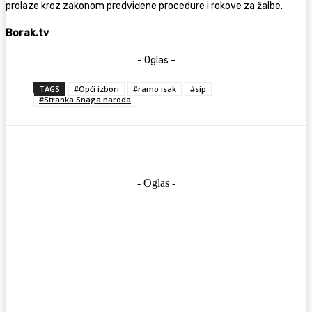
prolaze kroz zakonom predviđene procedure i rokove za žalbe.
Borak.tv
- Oglas -
TAGS
#Opći izbori
#ramo isak
#sip
#Stranka Snaga naroda
- Oglas -