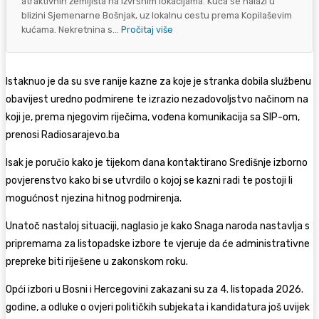
atraktivnih zemljišta na izvrsnim lokacijama. Kuća se nalazi u
blizini Sjemenarne Bošnjak, uz lokalnu cestu prema Kopilaševim
kućama. Nekretnina s...
Pročitaj više
Istaknuo je da su sve ranije kazne za koje je stranka dobila službenu
obavijest uredno podmirene te izrazio nezadovoljstvo načinom na
koji je, prema njegovim riječima, vođena komunikacija sa SIP-om,
prenosi Radiosarajevo.ba
Isak je poručio kako je tijekom dana kontaktirano Središnje izborno
povjerenstvo kako bi se utvrdilo o kojoj se kazni radi te postoji li
mogućnost njezina hitnog podmirenja.
Unatoč nastaloj situaciji, naglasio je kako Snaga naroda nastavlja s
pripremama za listopadske izbore te vjeruje da će administrativne
prepreke biti riješene u zakonskom roku.
Opći izbori u Bosni i Hercegovini zakazani su za 4. listopada 2026.
godine, a odluke o ovjeri političkih subjekata i kandidatura još uvijek