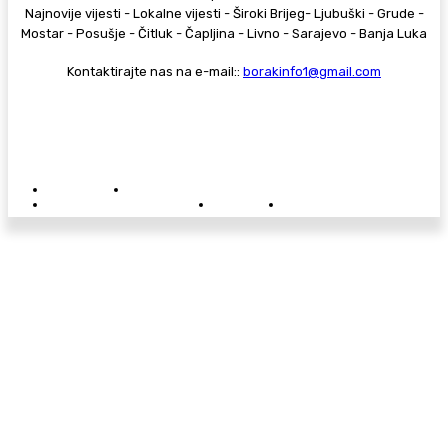
Najnovije vijesti - Lokalne vijesti - Široki Brijeg- Ljubuški - Grude -
Mostar - Posušje - Čitluk - Čapljina - Livno - Sarajevo - Banja Luka
Kontaktirajte nas na e-mail::
borakinfo1@gmail.com
© Copyright - Borak.tv
Privatnost
Pravila anonimnog komentiranja
Oglašavanje na Borak.tv
Donacije
Kontakt