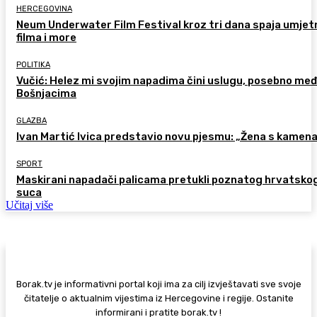
HERCEGOVINA
Neum Underwater Film Festival kroz tri dana spaja umje
filma i more
POLITIKA
Vučić: Helez mi svojim napadima čini uslugu, posebno me
Bošnjacima
GLAZBA
Ivan Martić Ivica predstavio novu pjesmu: „Žena s kamen
SPORT
Maskirani napadači palicama pretukli poznatog hrvatsko
suca
Učitaj više
Borak.tv je informativni portal koji ima za cilj izvještavati sve svoje
čitatelje o aktualnim vijestima iz Hercegovine i regije. Ostanite
informirani i pratite borak.tv !