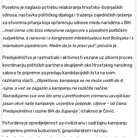
Posebno je naglasio potrebu relaksiranja hrvatsko-bošnjačkih
odnosa, nastavka političkog dijaloga i traženja zajedničkih rješenja
za otvorena pitanja koja opterećuju odnose među narodima u BiH.
„Imat ćemo vrlo brzo intenzivne razgovore s pojedinim političkim
subjektima, a naravno i s Kongresom intelektualaca kod Bošnjaka i s
Islamskom zajednicom. Mislim da je to pravi put“,
poručio je.
Predsjedništvo je razmatralo i aktivnosti vezane uz izborni proces,
koordinaciju političkih partnera okupljenih oko Hrvatskog narodnog
sabora te pripreme za predaju kandidacijskih lista na svim
razinama vlasti.
„Objektivno, kampanja se ne može voditi do 4.
rujna, a već se zagazilo u kampanju na različite načine.
Razrađujemo sve ono što smo u prethodnom vremenu usvojili kao
jasan okvir naše kampanje, uvjerljive pobjede, ciljeve – od člana
Predsjedništva i razine BiH do županija“,
istaknuo je Čović.
Potvrđena je opredijeljenost za civiliziranu i sadržajnu kampanju
usmjerenu prema budućnosti, gospodarskom razvoju,