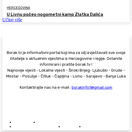
HERCEGOVINA
U Livnu počeo nogometni kamp Zlatka Dalića
Učitaj više
Borak.tv je informativni portal koji ima za cilj izvještavati sve svoje
čitatelje o aktualnim vijestima iz Hercegovine i regije. Ostanite
informirani i pratite borak.tv !
Najnovije vijesti - Lokalne vijesti - Široki Brijeg- Ljubuški - Grude -
Mostar - Posušje - Čitluk - Čapljina - Livno - Sarajevo - Banja Luka
Kontaktirajte nas na e-mail::
borakinfo1@gmail.com
© Copyright - Borak.tv
Privatnost
Pravila anonimnog komentiranja
Oglašavanje na Borak.tv
Donacije
Kontakt