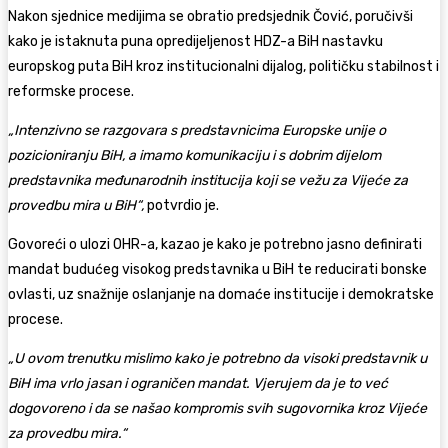
Nakon sjednice medijima se obratio predsjednik Čović, poručivši
kako je istaknuta puna opredijeljenost HDZ-a BiH nastavku
europskog puta BiH kroz institucionalni dijalog, političku stabilnost i
reformske procese.
„Intenzivno se razgovara s predstavnicima Europske unije o
pozicioniranju BiH, a imamo komunikaciju i s dobrim dijelom
predstavnika međunarodnih institucija koji se vežu za Vijeće za
provedbu mira u BiH“,
potvrdio je.
Govoreći o ulozi OHR-a, kazao je kako je potrebno jasno definirati
mandat budućeg visokog predstavnika u BiH te reducirati bonske
ovlasti, uz snažnije oslanjanje na domaće institucije i demokratske
procese.
„U ovom trenutku mislimo kako je potrebno da visoki predstavnik u
BiH ima vrlo jasan i ograničen mandat. Vjerujem da je to već
dogovoreno i da se našao kompromis svih sugovornika kroz Vijeće
za provedbu mira.“