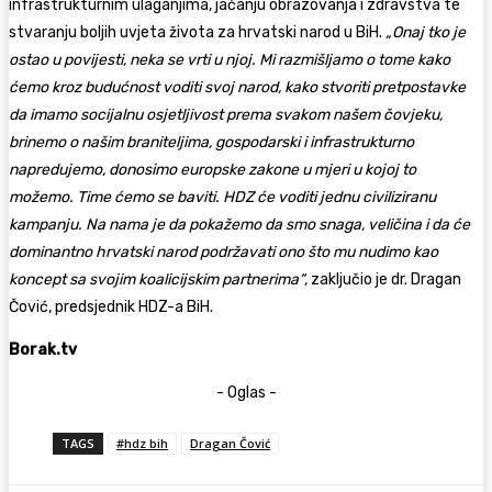
infrastrukturnim ulaganjima, jačanju obrazovanja i zdravstva te
stvaranju boljih uvjeta života za hrvatski narod u BiH.
„Onaj tko je
ostao u povijesti, neka se vrti u njoj. Mi razmišljamo o tome kako
ćemo kroz budućnost voditi svoj narod, kako stvoriti pretpostavke
da imamo socijalnu osjetljivost prema svakom našem čovjeku,
brinemo o našim braniteljima, gospodarski i infrastrukturno
napredujemo, donosimo europske zakone u mjeri u kojoj to
možemo. Time ćemo se baviti. HDZ će voditi jednu civiliziranu
kampanju. Na nama je da pokažemo da smo snaga, veličina i da će
dominantno hrvatski narod podržavati ono što mu nudimo kao
koncept sa svojim koalicijskim partnerima“,
zaključio je dr. Dragan
Čović, predsjednik HDZ-a BiH.
Borak.tv
- Oglas -
TAGS
#hdz bih
Dragan Čović