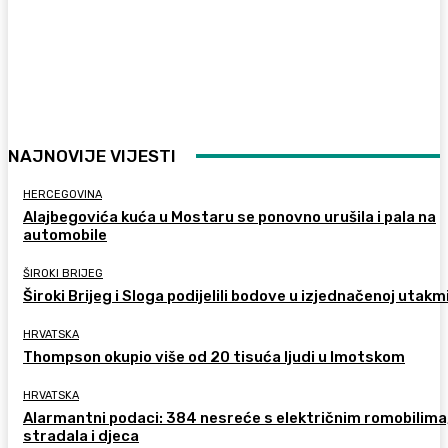
NAJNOVIJE VIJESTI
HERCEGOVINA
Alajbegovića kuća u Mostaru se ponovno urušila i pala na
automobile
ŠIROKI BRIJEG
Široki Brijeg i Sloga podijelili bodove u izjednačenoj utakm
HRVATSKA
Thompson okupio više od 20 tisuća ljudi u Imotskom
HRVATSKA
Alarmantni podaci: 384 nesreće s električnim romobilima
stradala i djeca