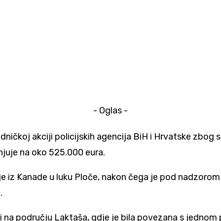
- Oglas -
jedničkoj akciji policijskih agencija BiH i Hrvatske zbo
enjuje na oko 525.000 eura.
je iz Kanade u luku Ploče, nakon čega je pod nadzorom i
.
 na području Laktaša, gdje je bila povezana s jednom 