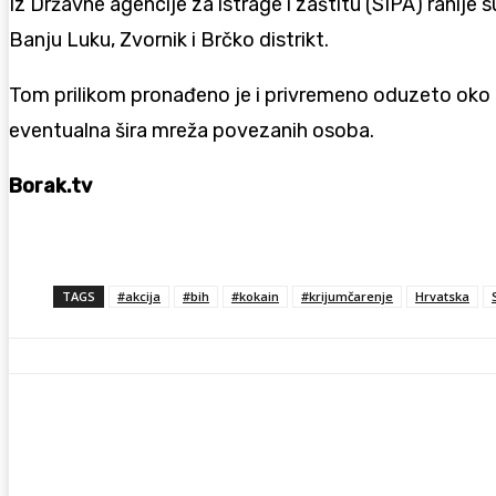
Iz Državne agencije za istrage i zaštitu (SIPA) ranije s
Banju Luku, Zvornik i Brčko distrikt.
Tom prilikom pronađeno je i privremeno oduzeto oko 40 
eventualna šira mreža povezanih osoba.
Borak.tv
TAGS
#akcija
#bih
#kokain
#krijumčarenje
Hrvatska