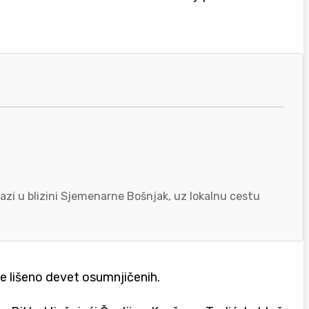
azi u blizini Sjemenarne Bošnjak, uz lokalnu cestu
de lišeno devet osumnjičenih.