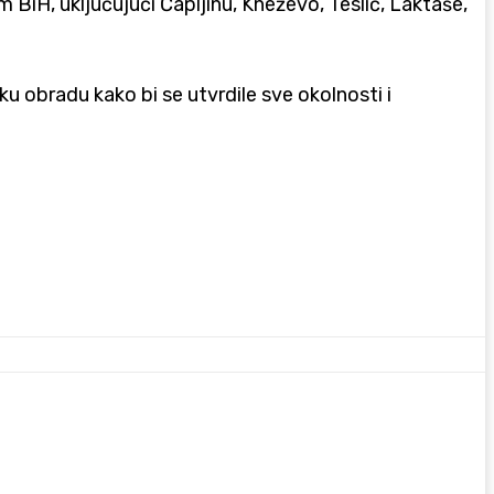
om BiH, uključujući Čapljinu, Kneževo, Teslić, Laktaše,
u obradu kako bi se utvrdile sve okolnosti i