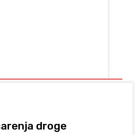
Ostalo
mčarenja droge