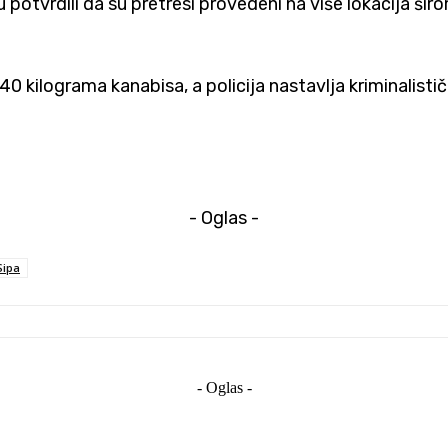
u potvrdili da su pretresi provedeni na više lokacija šir
kilograma kanabisa, a policija nastavlja kriminalističk
- Oglas -
Sipa
- Oglas -