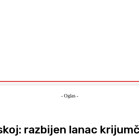
Politika
Crna Kronika
Hrvatska
Magazin
Gospodarstvo
- Oglas -
tskoj: razbijen lanac kriju