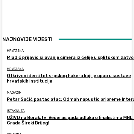
NAJNOVIJE VIJESTI
HRVATSKA
Mladić prijavio silovanje cimera iz ćelije u splitskom zatv
HRVATSKA
Otkriven identitet srpskog hakera koji je upao u sustave
hrvatskih institucija
MAGAZIN
Petar Sučić postao otac: Odmah napustio pripreme Inter
ISTAKNUTA
UŽIVO na Borak.tv: Večeras pada odluka o finalistima MNL
Grada Široki Brijeg!