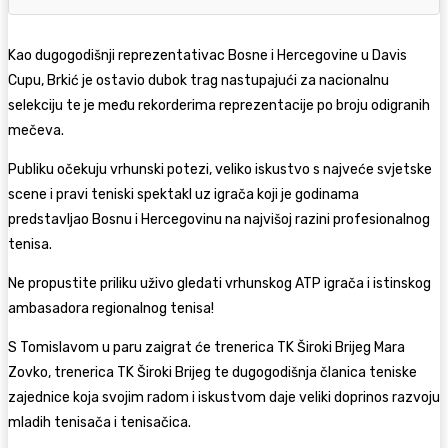
Kao dugogodišnji reprezentativac Bosne i Hercegovine u Davis
Cupu, Brkić je ostavio dubok trag nastupajući za nacionalnu
selekciju te je među rekorderima reprezentacije po broju odigranih
mečeva.
Publiku očekuju vrhunski potezi, veliko iskustvo s najveće svjetske
scene i pravi teniski spektakl uz igrača koji je godinama
predstavljao Bosnu i Hercegovinu na najvišoj razini profesionalnog
tenisa.
Ne propustite priliku uživo gledati vrhunskog ATP igrača i istinskog
ambasadora regionalnog tenisa!
S Tomislavom u paru zaigrat će trenerica TK Široki Brijeg Mara
Zovko, trenerica TK Široki Brijeg te dugogodišnja članica teniske
zajednice koja svojim radom i iskustvom daje veliki doprinos razvoju
mladih tenisača i tenisačica.