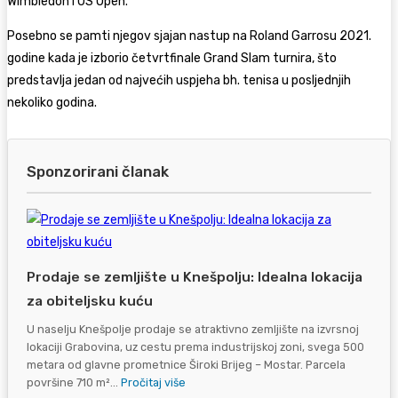
Wimbledon i US Open.
Posebno se pamti njegov sjajan nastup na Roland Garrosu 2021.
godine kada je izborio četvrtfinale Grand Slam turnira, što
predstavlja jedan od najvećih uspjeha bh. tenisa u posljednjih
nekoliko godina.
Sponzorirani članak
Prodaje se zemljište u Knešpolju: Idealna lokacija
za obiteljsku kuću
U naselju Knešpolje prodaje se atraktivno zemljište na izvrsnoj
lokaciji Grabovina, uz cestu prema industrijskoj zoni, svega 500
metara od glavne prometnice Široki Brijeg – Mostar. Parcela
površine 710 m²...
Pročitaj više