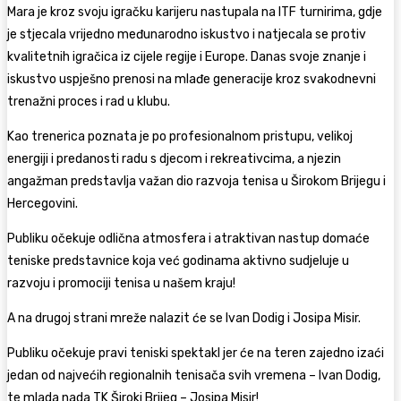
Mara je kroz svoju igračku karijeru nastupala na ITF turnirima, gdje
je stjecala vrijedno međunarodno iskustvo i natjecala se protiv
kvalitetnih igračica iz cijele regije i Europe. Danas svoje znanje i
iskustvo uspješno prenosi na mlađe generacije kroz svakodnevni
trenažni proces i rad u klubu.
Kao trenerica poznata je po profesionalnom pristupu, velikoj
energiji i predanosti radu s djecom i rekreativcima, a njezin
angažman predstavlja važan dio razvoja tenisa u Širokom Brijegu i
Hercegovini.
Publiku očekuje odlična atmosfera i atraktivan nastup domaće
teniske predstavnice koja već godinama aktivno sudjeluje u
razvoju i promociji tenisa u našem kraju!
A na drugoj strani mreže nalazit će se Ivan Dodig i Josipa Misir.
Publiku očekuje pravi teniski spektakl jer će na teren zajedno izaći
jedan od najvećih regionalnih tenisača svih vremena – Ivan Dodig,
te mlada nada TK Široki Brijeg – Josipa Misir!