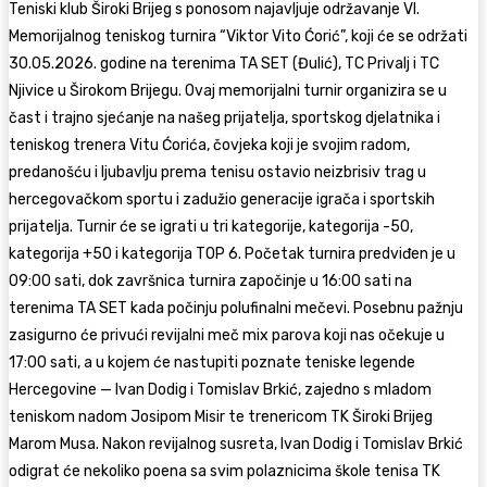
Teniski klub Široki Brijeg s ponosom najavljuje održavanje VI.
Memorijalnog teniskog turnira “Viktor Vito Ćorić”, koji će se održati
30.05.2026. godine na terenima TA SET (Đulić), TC Privalj i TC
Njivice u Širokom Brijegu. Ovaj memorijalni turnir organizira se u
čast i trajno sjećanje na našeg prijatelja, sportskog djelatnika i
teniskog trenera Vitu Ćorića, čovjeka koji je svojim radom,
predanošću i ljubavlju prema tenisu ostavio neizbrisiv trag u
hercegovačkom sportu i zadužio generacije igrača i sportskih
prijatelja. Turnir će se igrati u tri kategorije, kategorija -50,
kategorija +50 i kategorija TOP 6. Početak turnira predviđen je u
09:00 sati, dok završnica turnira započinje u 16:00 sati na
terenima TA SET kada počinju polufinalni mečevi. Posebnu pažnju
zasigurno će privući revijalni meč mix parova koji nas očekuje u
17:00 sati, a u kojem će nastupiti poznate teniske legende
Hercegovine — Ivan Dodig i Tomislav Brkić, zajedno s mladom
teniskom nadom Josipom Misir te trenericom TK Široki Brijeg
Marom Musa. Nakon revijalnog susreta, Ivan Dodig i Tomislav Brkić
odigrat će nekoliko poena sa svim polaznicima škole tenisa TK