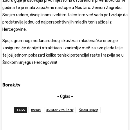
Zadru gdje je osovojila prvo mjesto na otvorenom prvenstvu do 14
godina te je imala zapažene nastupe u Mostaru, Zenici i Zagrebu.
Svojim radom, disciplinom i velikim talentom već sada potvrđuje da
predstavlja jednu od najperspektivnijih mladih tenisačica iz
Hercegovine.
Spoj ogromnog međunarodnog iskustva i mladenačke energije
zasigurno će donijeti atraktivan i zanimljiv meč za sve gledatelje
te još jednom pokazati koliko teniski potencijal raste i razvija se u
Širokom Brijegu i Hercegovini!
Borak.tv
- Oglas -
TAGS
#tenis
#Viktor Vito Ćorić
Široki Brijeg