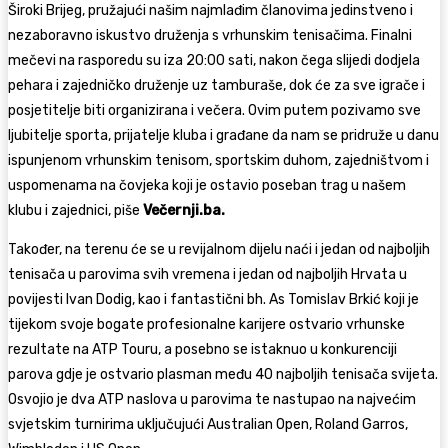
Široki Brijeg, pružajući našim najmlađim članovima jedinstveno i
nezaboravno iskustvo druženja s vrhunskim tenisačima. Finalni
mečevi na rasporedu su iza 20:00 sati, nakon čega slijedi dodjela
pehara i zajedničko druženje uz tamburaše, dok će za sve igrače i
posjetitelje biti organizirana i večera. Ovim putem pozivamo sve
ljubitelje sporta, prijatelje kluba i građane da nam se pridruže u danu
ispunjenom vrhunskim tenisom, sportskim duhom, zajedništvom i
uspomenama na čovjeka koji je ostavio poseban trag u našem
klubu i zajednici, piše
Večernji.ba.
Također, na terenu će se u revijalnom dijelu naći i jedan od najboljih
tenisača u parovima svih vremena i jedan od najboljih Hrvata u
povijesti Ivan Dodig, kao i fantastični bh. As Tomislav Brkić koji je
tijekom svoje bogate profesionalne karijere ostvario vrhunske
rezultate na ATP Touru, a posebno se istaknuo u konkurenciji
parova gdje je ostvario plasman među 40 najboljih tenisača svijeta.
Osvojio je dva ATP naslova u parovima te nastupao na najvećim
svjetskim turnirima uključujući Australian Open, Roland Garros,