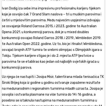
Ivan Dodig iza sebe ima impresivnu profesionalnu karijeru tijekom
koje je osvojio čak 7 Grand Slam naslova – tri u muškim parovima i
četiri u mješovitim parovima. Među najvećim uspjesima izdvajaju
se osvajanje Roland Garrosa 2015. i 2023. godine te Australian
Opena 2021. u konkurenciji parova, dok je u mixed doubles
konkurenciji osvajao Roland Garros 2018. i 2019., Wimbledon 2019.
te Australian Open 2022. godine. Uz to, bio je i finalist Wimbledona,
osvajač brojnih ATP turnira te srebrni olimpijac s Olimpijskih igara u
Tokiju. Tijekom karijere stigao je i do 2. mjesta ATP ljestvice u
parovima te se etablirao kao jedan od najboljih svjetskih igrača u
konkurenciji parova.
Uz njega će nastupiti i Josipa Misir, talentirana mlada tenisačica TK
Široki Brijeg koja iz godine u godinu ostvaruje zapažene rezultate
na međunarodnim i regionalnim turnirima mlađih uzrasta. Josipa je
osvojila i ostvarila plasmane na više turnira do 14 i 16 godina, a
posebno se istaknula nastupima na međunarodnim turnirima u