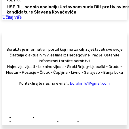
POLITIKA
HSP BiH podnio apelaciju Ustavnom sudu BiH protiv ovjer
kandidature Slavena Kovačevića
Učitaj više
Borak.tv je informativni portal koji ima za cilj izvještavati sve svoje
čitatelje o aktualnim vijestima iz Hercegovine i regije. Ostanite
informirani i pratite borak.tv !
Najnovije vijesti - Lokalne vijesti - Široki Brijeg- Ljubuški - Grude -
Mostar - Posušje - Čitluk - Čapljina - Livno - Sarajevo - Banja Luka
Kontaktirajte nas na e-mail::
borakinfo1@gmail.com
© Copyright - Borak.tv
Privatnost
Pravila anonimnog komentiranja
Oglašavanje na Borak.tv
Donacije
Kontakt