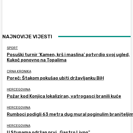
NAJNOVIJE VIJESTI
SPORT
Posuški turnir ‘Kamen, krš i maslina’ potvrdio svoj ugled,
Kukoč ponovno na Topalima
CRNA KRONIKA
Poreč: Štakom pokušao ubiti državljanku BiH
HERCEGOVINA
Požar kod Konjica lokaliziran, vatrogasci branili kuće
HERCEGOVINA
Rumboci podigli 63 metra dug mural poginulim branitelji
HERCEGOVINA
U Stupama održan prvi „Gastro Livno“