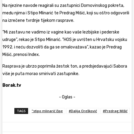
Na njezine navode reagirali su zastupnici Domovinskog pokreta,
među njima i
Stipo Mlinarić
te
Predrag Mišić
, koji su oštro odgovorili
na izrečene tvrdnje tijekom rasprave.
”Mi zastavu ne vadimo iz vagine kao vaše lezbijske i pederske
udruge”, rekao je Stipo Mlinarić. ”HOS je uvršten u Hrvatsku vojsku
1992. i neću dozvoliti da ga se omalovažava”, kazao je Predrag
Mišić, prenosi Index.
Rasprava je ubrzo poprimila žestok ton, a predsjedavajući Sabora
više je puta morao smirivati zastupnike.
Borak.tv
- Oglas -
TAGS
"stipo mlinarić čipe
#Dalija Orešković
#Predrag Mišić