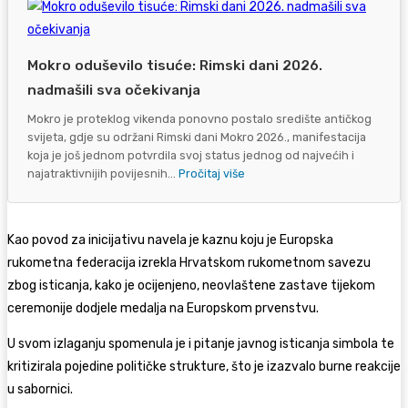
Mokro oduševilo tisuće: Rimski dani 2026.
nadmašili sva očekivanja
Mokro je proteklog vikenda ponovno postalo središte antičkog
svijeta, gdje su održani Rimski dani Mokro 2026., manifestacija
koja je još jednom potvrdila svoj status jednog od najvećih i
najatraktivnijih povijesnih...
Pročitaj više
Kao povod za inicijativu navela je kaznu koju je Europska
rukometna federacija izrekla Hrvatskom rukometnom savezu
zbog isticanja, kako je ocijenjeno, neovlaštene zastave tijekom
ceremonije dodjele medalja na Europskom prvenstvu.
U svom izlaganju spomenula je i pitanje javnog isticanja simbola te
kritizirala pojedine političke strukture, što je izazvalo burne reakcije
u sabornici.