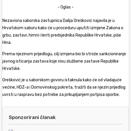
- Oglas -
Nezavisna saborska zastupnica
Dalija Orešković
najavila je u
Hrvatskom saboru kako će u proceduru uputiti izmjene Zakona o
grbu, zastavi, himni i lenti predsjednika Republike Hrvatske, piše
Hina.
Prema njezinom prijedlogu, cilj izmjena bio bi strože sankcioniranje
javnog isticanja zastava koje nisu službene zastave Republike
Hrvatske.
Orešković je u saborskom govoru istaknula kako će od vladajuće
većine, HDZ-a i Domovinskog pokreta, tražiti da se njezin prijedlog
uvrsti u raspravu bez potrebe za prikupljanjem potpisa oporbe.
Sponzorirani članak