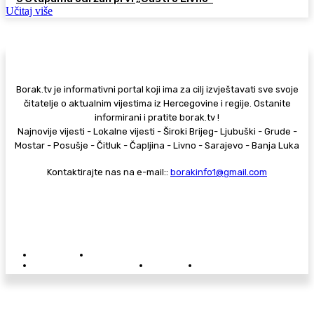
Učitaj više
Borak.tv je informativni portal koji ima za cilj izvještavati sve svoje
čitatelje o aktualnim vijestima iz Hercegovine i regije. Ostanite
informirani i pratite borak.tv !
Najnovije vijesti - Lokalne vijesti - Široki Brijeg- Ljubuški - Grude -
Mostar - Posušje - Čitluk - Čapljina - Livno - Sarajevo - Banja Luka
Kontaktirajte nas na e-mail::
borakinfo1@gmail.com
© Copyright - Borak.tv
Privatnost
Pravila anonimnog komentiranja
Oglašavanje na Borak.tv
Donacije
Kontakt