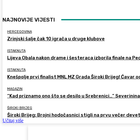
NAJNOVIJE VIJESTI
HERCEGOVINA
Zrinjski šalje čak 10 igrača u druge klubove
ISTAKNUTA
Lijeva Obala nakon drame i šesteraca izborila finale na Pec
ISTAKNUTA
Knešpolje prvi finalist MNL MZ Grada Široki Brijeg! Ćavar 
MAGAZIN
“Kad priznamo ono što se desilo u Srebrenici…” Severinina
ŠIROKI BRIJEG
Široki Brijeg: Brojni hodočasnici stigli na prvu večer deve
Učitaj više