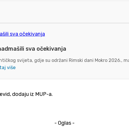
nadmašili sva očekivanja
tičkog svijeta, gdje su održani Rimski dani Mokro 2026., ma
taj više
čevid, dodaju iz MUP-a.
- Oglas -