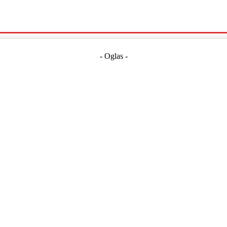
Politika
Crna Kronika
Hrvatska
Magazin
Gospodarstvo
- Oglas -