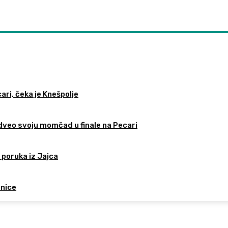
ari, čeka je Knešpolje
odveo svoju momčad u finale na Pecari
 poruka iz Jajca
tnice