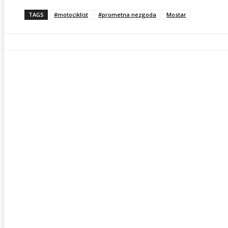
TAGS
#motociklist
#prometna nezgoda
Mostar