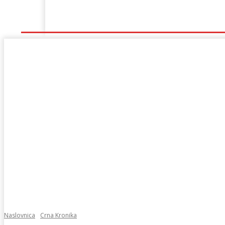
Naslovna
Lokalno
Hercegovina
Sport
Naslovnica
Crna Kronika