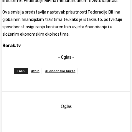
kredibilitet Federacije BiH na međunarodnom tržištu kapitala.
Ova emisija predstavlja nastavak prisutnosti Federacije BiH na
globalnim financijskim tržištima te, kako je istaknuto, potvrđuje
sposobnost osiguranja konkurentnih uvjeta financiranja i u
složenim ekonomskim okolnostima.
Borak.tv
- Oglas -
TAGS
#fbih
#Londonska burza
- Oglas -