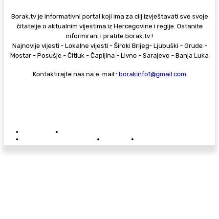
Borak.tv je informativni portal koji ima za cilj izvještavati sve svoje
čitatelje o aktualnim vijestima iz Hercegovine i regije. Ostanite
informirani i pratite borak.tv !
Najnovije vijesti - Lokalne vijesti - Široki Brijeg- Ljubuški - Grude -
Mostar - Posušje - Čitluk - Čapljina - Livno - Sarajevo - Banja Luka
Kontaktirajte nas na e-mail::
borakinfo1@gmail.com
© Copyright - Borak.tv
Privatnost
Pravila anonimnog komentiranja
Oglašavanje na Borak.tv
Donacije
Kontakt