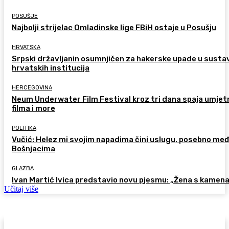
POSUŠJE
Najbolji strijelac Omladinske lige FBiH ostaje u Posušju
HRVATSKA
Srpski državljanin osumnjičen za hakerske upade u susta
hrvatskih institucija
HERCEGOVINA
Neum Underwater Film Festival kroz tri dana spaja umje
filma i more
POLITIKA
Vučić: Helez mi svojim napadima čini uslugu, posebno me
Bošnjacima
GLAZBA
Ivan Martić Ivica predstavio novu pjesmu: „Žena s kamen
Učitaj više