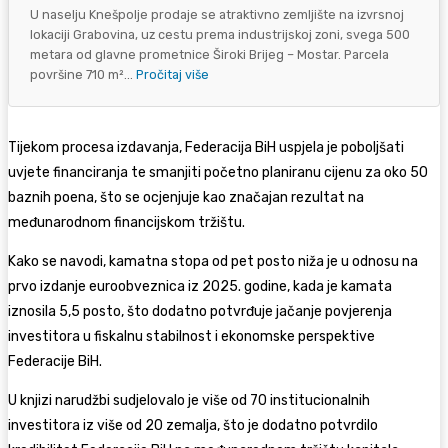
U naselju Knešpolje prodaje se atraktivno zemljište na izvrsnoj
lokaciji Grabovina, uz cestu prema industrijskoj zoni, svega 500
metara od glavne prometnice Široki Brijeg – Mostar. Parcela
površine 710 m²...
Pročitaj više
Tijekom procesa izdavanja, Federacija BiH uspjela je poboljšati
uvjete financiranja te smanjiti početno planiranu cijenu za oko 50
baznih poena, što se ocjenjuje kao značajan rezultat na
međunarodnom financijskom tržištu.
Kako se navodi, kamatna stopa od pet posto niža je u odnosu na
prvo izdanje euroobveznica iz 2025. godine, kada je kamata
iznosila 5,5 posto, što dodatno potvrđuje jačanje povjerenja
investitora u fiskalnu stabilnost i ekonomske perspektive
Federacije BiH.
U knjizi narudžbi sudjelovalo je više od 70 institucionalnih
investitora iz više od 20 zemalja, što je dodatno potvrdilo