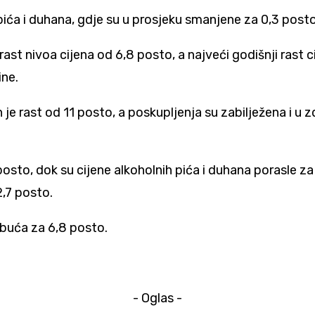
ih pića i duhana, gdje su u prosjeku smanjene za 0,3 po
ast nivoa cijena od 6,8 posto, a najveći godišnji rast ci
ine.
n je rast od 11 posto, a poskupljenja su zabilježena i u 
 posto, dok su cijene alkoholnih pića i duhana porasle z
2,7 posto.
 obuća za 6,8 posto.
- Oglas -