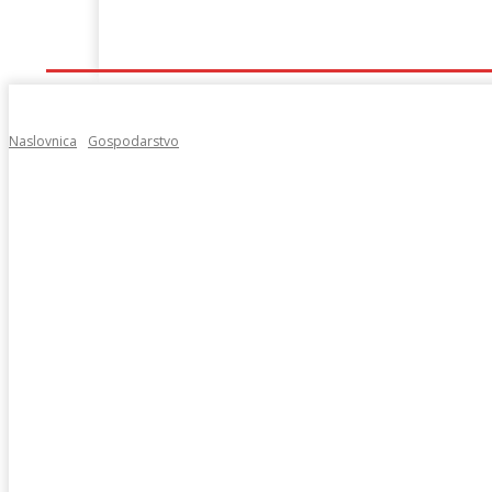
Naslovna
Lokalno
Hercegovina
Sport
Naslovnica
Gospodarstvo