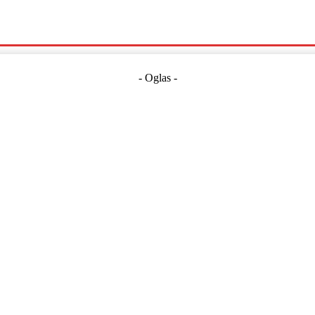
Politika
Crna Kronika
Hrvatska
Magazin
Gospodarstvo
- Oglas -