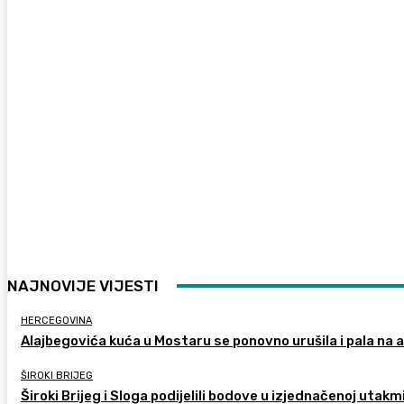
NAJNOVIJE VIJESTI
HERCEGOVINA
Alajbegovića kuća u Mostaru se ponovno urušila i pala na
ŠIROKI BRIJEG
Široki Brijeg i Sloga podijelili bodove u izjednačenoj utakm