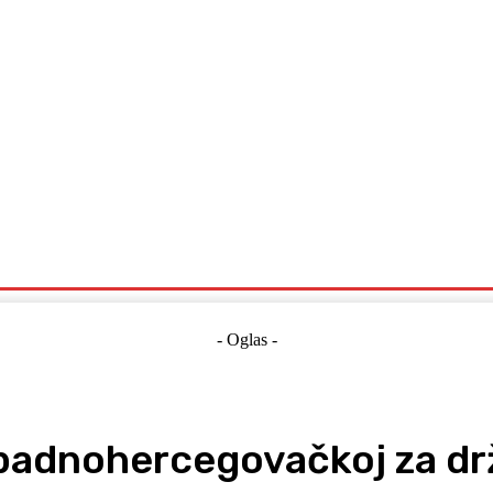
Politika
Crna Kronika
Hrvatska
Magazin
Gospodarstvo
- Oglas -
apadnohercegovačkoj za dr