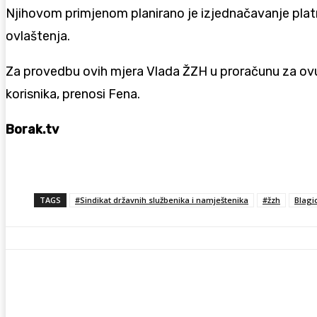
Njihovom primjenom planirano je izjednačavanje platn
ovlaštenja.
Za provedbu ovih mjera Vlada ŽZH u proračunu za ovu 
korisnika, prenosi Fena.
Borak.tv
TAGS
#Sindikat državnih službenika i namještenika
#žzh
Blagi