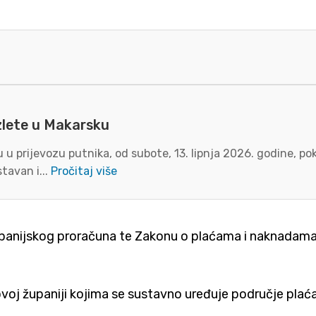
zlete u Makarsku
u prijevozu putnika, od subote, 13. lipnja 2026. godine, p
tavan i...
Pročitaj više
anijskog proračuna te Zakonu o plaćama i naknadama pol
voj županiji kojima se sustavno uređuje područje plaća