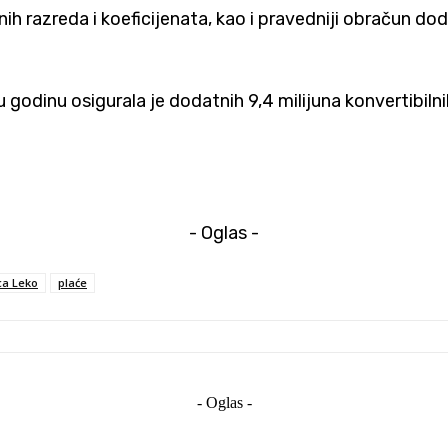
ih razreda i koeficijenata, kao i pravedniji obračun d
godinu osigurala je dodatnih 9,4 milijuna konvertibiln
- Oglas -
ca Leko
plaće
- Oglas -