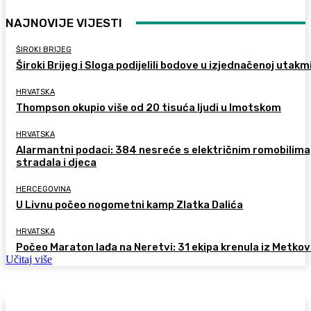
NAJNOVIJE VIJESTI
ŠIROKI BRIJEG
Široki Brijeg i Sloga podijelili bodove u izjednačenoj utakm
HRVATSKA
Thompson okupio više od 20 tisuća ljudi u Imotskom
HRVATSKA
Alarmantni podaci: 384 nesreće s električnim romobilima
stradala i djeca
HERCEGOVINA
U Livnu počeo nogometni kamp Zlatka Dalića
HRVATSKA
Počeo Maraton lađa na Neretvi: 31 ekipa krenula iz Metkov
Učitaj više