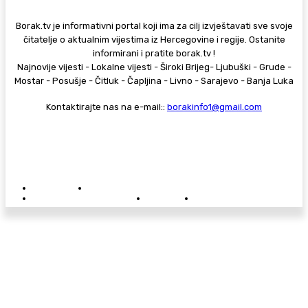
Borak.tv je informativni portal koji ima za cilj izvještavati sve svoje
čitatelje o aktualnim vijestima iz Hercegovine i regije. Ostanite
informirani i pratite borak.tv !
Najnovije vijesti - Lokalne vijesti - Široki Brijeg- Ljubuški - Grude -
Mostar - Posušje - Čitluk - Čapljina - Livno - Sarajevo - Banja Luka
Kontaktirajte nas na e-mail::
borakinfo1@gmail.com
© Copyright - Borak.tv
Privatnost
Pravila anonimnog komentiranja
Oglašavanje na Borak.tv
Donacije
Kontakt