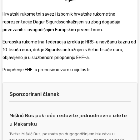
Hrvatski rukometni savez i izbornik hrvatske rukometne
reprezentacije
Dagur Sigurdsson
kažnjeni su zbog događaja
povezanih s ovogodišnjim Europskim prvenstvom.
Europska rukometna federacija izrekla je HRS-u novčanu kaznu od
10 tisuća eura, dok je Sigurdsson kažnjen s četiri tisuće eura,
objavljeno je u službenom priopćenju EHF-a.
Priopćenje EHF-a prenosimo vam u cijelosti:
Sponzorirani članak
Miškić Bus pokreće redovite jednodnevne izlete
u Makarsku
Tvrtka Miškić Bus, poznata po dugogodišnjem iskustvu u