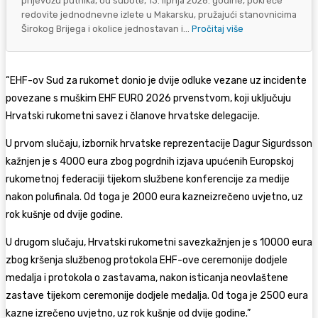
prijevozu putnika, od subote, 13. lipnja 2026. godine, pokreće
redovite jednodnevne izlete u Makarsku, pružajući stanovnicima
Širokog Brijega i okolice jednostavan i...
Pročitaj više
“EHF-ov Sud za rukomet donio je dvije odluke vezane uz incidente
povezane s muškim
EHF EURO 2026
prvenstvom, koji uključuju
Hrvatski rukometni savez
i članove hrvatske delegacije.
U prvom slučaju, izbornik hrvatske reprezentacije
Dagur Sigurdsson
kažnjen je s 4000 eura zbog pogrdnih izjava upućenih Europskoj
rukometnoj federaciji tijekom službene konferencije za medije
nakon polufinala. Od toga je 2000 eura
kazne
izrečeno uvjetno, uz
rok kušnje od dvije godine.
U drugom slučaju,
Hrvatski rukometni savez
kažnjen je s 10000 eura
zbog kršenja službenog protokola EHF-ove ceremonije dodjele
medalja i protokola o zastavama, nakon isticanja neovlaštene
zastave tijekom ceremonije dodjele medalja. Od toga je 2500 eura
kazne
izrečeno uvjetno, uz rok kušnje od dvije godine.”