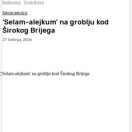
Naslovnica
Široki Brijeg
ŠIROKI BRIJEG
‘Selam-alejkum’ na groblju kod
Širokog Brijega
27 Svibnja, 2026
Facebook
WhatsApp
Viber
X