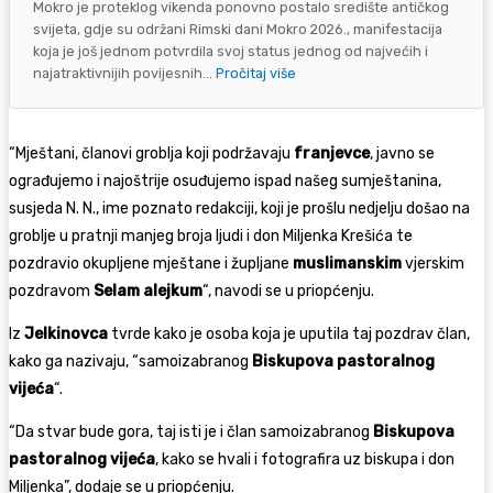
Mokro je proteklog vikenda ponovno postalo središte antičkog
svijeta, gdje su održani Rimski dani Mokro 2026., manifestacija
koja je još jednom potvrdila svoj status jednog od najvećih i
najatraktivnijih povijesnih...
Pročitaj više
“Mještani, članovi groblja koji podržavaju
franjevce
, javno se
ograđujemo i najoštrije osuđujemo ispad našeg sumještanina,
susjeda N. N., ime poznato redakciji, koji je prošlu nedjelju došao na
groblje u pratnji manjeg broja ljudi i don Miljenka Krešića te
pozdravio okupljene mještane i župljane
muslimanskim
vjerskim
pozdravom
Selam alejkum
“, navodi se u priopćenju.
Iz
Jelkinovca
tvrde kako je osoba koja je uputila taj pozdrav član,
kako ga nazivaju, “samoizabranog
Biskupova pastoralnog
vijeća
“.
“Da stvar bude gora, taj isti je i član samoizabranog
Biskupova
pastoralnog vijeća
, kako se hvali i fotografira uz biskupa i don
Miljenka”, dodaje se u priopćenju.