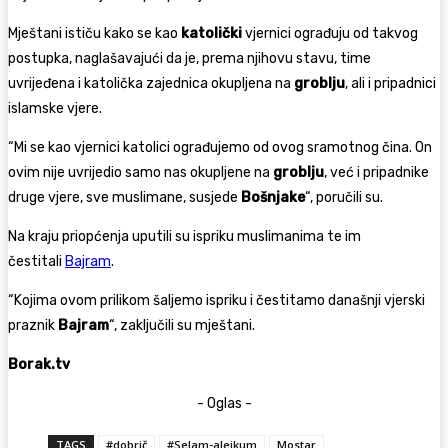
Mještani ističu kako se kao
katolički
vjernici ograđuju od takvog
postupka, naglašavajući da je, prema njihovu stavu, time
uvrijeđena i katolička zajednica okupljena na
groblju
, ali i pripadnici
islamske vjere.
“Mi se kao vjernici katolici ograđujemo od ovog sramotnog čina. On
ovim nije uvrijedio samo nas okupljene na
groblju
, već i pripadnike
druge vjere, sve muslimane, susjede
Bošnjake
“, poručili su.
Na kraju priopćenja uputili su ispriku muslimanima te im
čestitali
Bajram
.
“Kojima ovom prilikom šaljemo ispriku i čestitamo današnji vjerski
praznik
Bajram
“, zaključili su mještani.
Borak.tv
- Oglas -
TAGS
#dobrič
#Selam-alejkum
Mostar