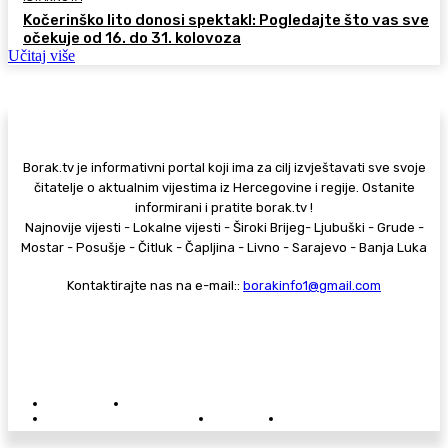
Kočerinško lito donosi spektakl: Pogledajte što vas sve
očekuje od 16. do 31. kolovoza
Učitaj više
Borak.tv je informativni portal koji ima za cilj izvještavati sve svoje
čitatelje o aktualnim vijestima iz Hercegovine i regije. Ostanite
informirani i pratite borak.tv !
Najnovije vijesti - Lokalne vijesti - Široki Brijeg- Ljubuški - Grude -
Mostar - Posušje - Čitluk - Čapljina - Livno - Sarajevo - Banja Luka
Kontaktirajte nas na e-mail::
borakinfo1@gmail.com
© Copyright - Borak.tv
Privatnost
Pravila anonimnog komentiranja
Oglašavanje na Borak.tv
Donacije
Kontakt