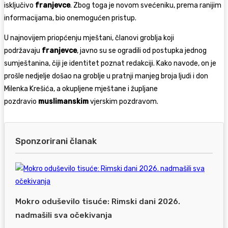
isključivo
franjevce
. Zbog toga je novom svećeniku, prema ranijim
informacijama, bio onemogućen pristup.
U najnovijem priopćenju mještani, članovi groblja koji
podržavaju
franjevce
, javno su se ogradili od postupka jednog
sumještanina, čiji je identitet poznat redakciji. Kako navode, on je
prošle nedjelje došao na groblje u pratnji manjeg broja ljudi i don
Milenka Krešića, a okupljene mještane i župljane
pozdravio
muslimanskim
vjerskim pozdravom.
Sponzorirani članak
Mokro oduševilo tisuće: Rimski dani 2026.
nadmašili sva očekivanja