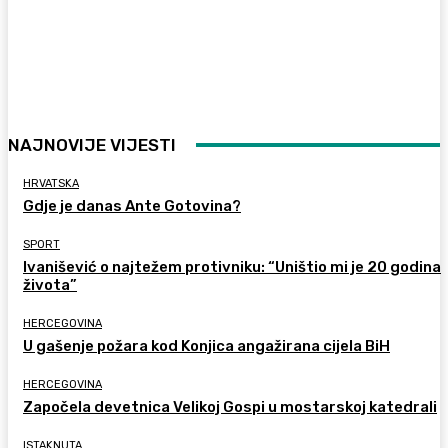
NAJNOVIJE VIJESTI
HRVATSKA
Gdje je danas Ante Gotovina?
SPORT
Ivanišević o najtežem protivniku: “Uništio mi je 20 godina
života”
HERCEGOVINA
U gašenje požara kod Konjica angažirana cijela BiH
HERCEGOVINA
Započela devetnica Velikoj Gospi u mostarskoj katedrali
ISTAKNUTA