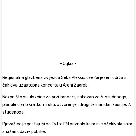
- Oglas -
Regionalna glazbena zvijezda
Seka Aleksić
ove će jeseni održati
čak dva uzastopna koncerta u
Areni Zagreb
.
Nakon što su ulaznice za prvi koncert, zakazan za 6. studenoga,
planule u vrlo kratkom roku, otvoren je i drugi termin dan kasnije, 7.
studenoga.
Pjevačica je gostujući na
Extra FM
priznala kako nije očekivala tako
snažan odaziv publike.