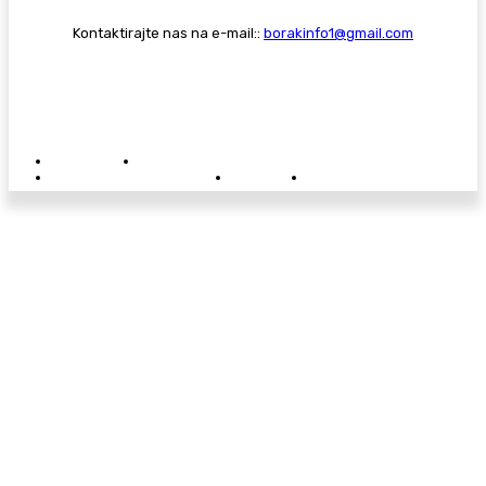
Kontaktirajte nas na e-mail::
borakinfo1@gmail.com
© Copyright - Borak.tv
Privatnost
Pravila anonimnog komentiranja
Oglašavanje na Borak.tv
Donacije
Kontakt