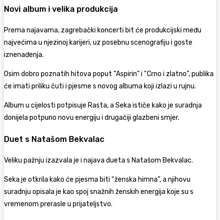
Novi album i velika produkcija
Prema najavama, zagrebački koncerti bit će produkcijski među
najvećima u njezinoj karijeri, uz posebnu scenografiju i goste
iznenađenja.
Osim dobro poznatih hitova poput “Aspirin” i “Crno i zlatno”, publika
će imati priliku čuti i pjesme s novog albuma koji izlazi u rujnu.
Album u cijelosti potpisuje
Rasta
, a Seka ističe kako je suradnja
donijela potpuno novu energiju i drugačiji glazbeni smjer.
Duet s Natašom Bekvalac
Veliku pažnju izazvala je i najava dueta s
Natašom Bekvalac
.
Seka je otkrila kako će pjesma biti “ženska himna”, a njihovu
suradnju opisala je kao spoj snažnih ženskih energija koje su s
vremenom prerasle u prijateljstvo.