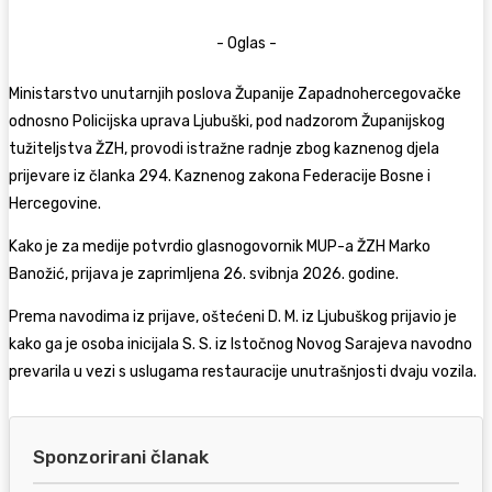
- Oglas -
Ministarstvo unutarnjih poslova Županije Zapadnohercegovačke
odnosno Policijska uprava Ljubuški, pod nadzorom Županijskog
tužiteljstva ŽZH, provodi istražne radnje zbog kaznenog djela
prijevare iz članka 294. Kaznenog zakona Federacije Bosne i
Hercegovine.
Kako je za
medije
potvrdio glasnogovornik MUP-a ŽZH Marko
Banožić, prijava je zaprimljena 26. svibnja 2026. godine.
Prema navodima iz prijave, oštećeni D. M. iz Ljubuškog prijavio je
kako ga je osoba inicijala S. S. iz Istočnog Novog Sarajeva navodno
prevarila u vezi s uslugama restauracije unutrašnjosti dvaju vozila.
Sponzorirani članak