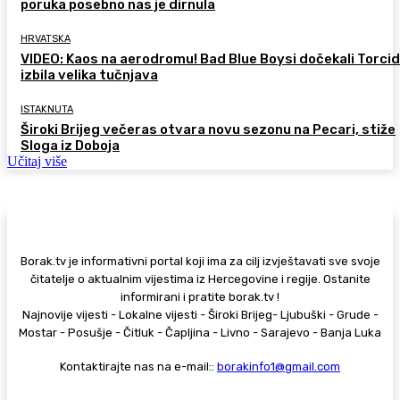
poruka posebno nas je dirnula
HRVATSKA
VIDEO: Kaos na aerodromu! Bad Blue Boysi dočekali Torcid
izbila velika tučnjava
ISTAKNUTA
Široki Brijeg večeras otvara novu sezonu na Pecari, stiže
Sloga iz Doboja
Učitaj više
Borak.tv je informativni portal koji ima za cilj izvještavati sve svoje
čitatelje o aktualnim vijestima iz Hercegovine i regije. Ostanite
informirani i pratite borak.tv !
Najnovije vijesti - Lokalne vijesti - Široki Brijeg- Ljubuški - Grude -
Mostar - Posušje - Čitluk - Čapljina - Livno - Sarajevo - Banja Luka
Kontaktirajte nas na e-mail::
borakinfo1@gmail.com