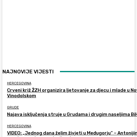
NAJNOVIJE VIJESTI
HERCEGOVINA
Crveni križ ŽZH organizira ljetovanje za djecu i mlade u 
Vinodolskom
GRUDE
Najava isključenja struje u Grudama i drugim naseljima Bi
HERCEGOVINA
VIDEO: „Jednog dana želim živjeti u Međugorju“ – Antoniji