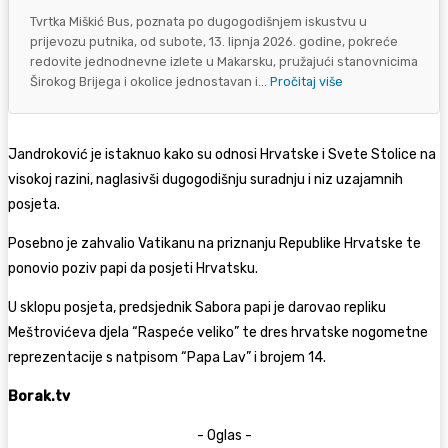
Tvrtka Miškić Bus, poznata po dugogodišnjem iskustvu u
prijevozu putnika, od subote, 13. lipnja 2026. godine, pokreće
redovite jednodnevne izlete u Makarsku, pružajući stanovnicima
Širokog Brijega i okolice jednostavan i...
Pročitaj više
Jandroković je istaknuo kako su odnosi Hrvatske i Svete Stolice na
visokoj razini, naglasivši dugogodišnju suradnju i niz uzajamnih
posjeta.
Posebno je zahvalio Vatikanu na priznanju Republike Hrvatske te
ponovio poziv papi da posjeti Hrvatsku.
U sklopu posjeta, predsjednik Sabora papi je darovao repliku
Meštrovićeva djela “Raspeće veliko” te dres hrvatske nogometne
reprezentacije s natpisom “Papa Lav” i brojem 14.
Borak.tv
- Oglas -