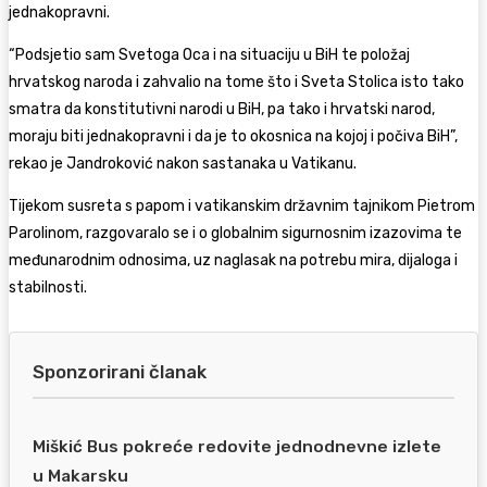
jednakopravni.
“Podsjetio sam Svetoga Oca i na situaciju u BiH te položaj
hrvatskog naroda i zahvalio na tome što i Sveta Stolica isto tako
smatra da konstitutivni narodi u BiH, pa tako i hrvatski narod,
moraju biti jednakopravni i da je to okosnica na kojoj i počiva BiH”,
rekao je Jandroković nakon sastanaka u Vatikanu.
Tijekom susreta s papom i vatikanskim državnim tajnikom Pietrom
Parolinom, razgovaralo se i o globalnim sigurnosnim izazovima te
međunarodnim odnosima, uz naglasak na potrebu mira, dijaloga i
stabilnosti.
Sponzorirani članak
Miškić Bus pokreće redovite jednodnevne izlete
u Makarsku