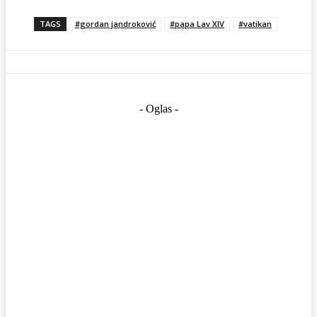
TAGS
#gordan jandroković
#papa Lav XIV
#vatikan
- Oglas -