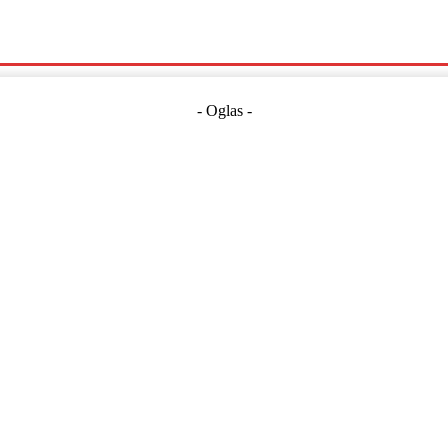
Politika
Crna Kronika
Hrvatska
Magazin
Gospodarstvo
- Oglas -