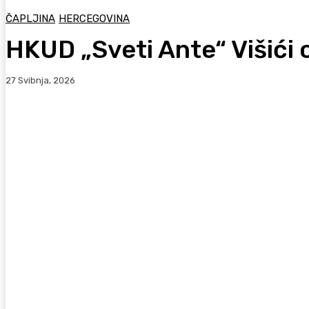
ČAPLJINA
HERCEGOVINA
HKUD „Sveti Ante“ Višići 
27 Svibnja, 2026
Facebook
WhatsApp
Viber
X