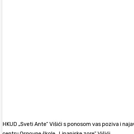
HKUD „Sveti Ante“ Višići s ponosom vas poziva i naja
centru Osnovne škole „Lipanjske zore“ Višići.