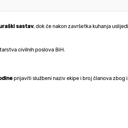
raški sastav
, dok će nakon završetka kuhanja uslijed
arstva civilnih poslova BiH.
godine
prijaviti službeni naziv ekipe i broj članova zbog