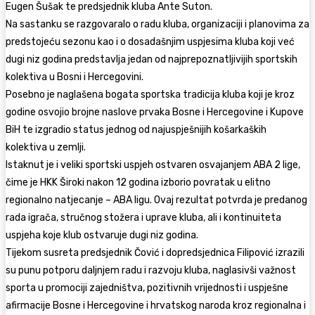
Eugen Šušak te predsjednik kluba Ante Suton.
Na sastanku se razgovaralo o radu kluba, organizaciji i planovima za
predstojeću sezonu kao i o dosadašnjim uspjesima kluba koji već
dugi niz godina predstavlja jedan od najprepoznatljivijih sportskih
kolektiva u Bosni i Hercegovini.
Posebno je naglašena bogata sportska tradicija kluba koji je kroz
godine osvojio brojne naslove prvaka Bosne i Hercegovine i Kupove
BiH te izgradio status jednog od najuspješnijih košarkaških
kolektiva u zemlji.
Istaknut je i veliki sportski uspjeh ostvaren osvajanjem ABA 2 lige,
čime je HKK Široki nakon 12 godina izborio povratak u elitno
regionalno natjecanje – ABA ligu. Ovaj rezultat potvrda je predanog
rada igrača, stručnog stožera i uprave kluba, ali i kontinuiteta
uspjeha koje klub ostvaruje dugi niz godina.
Tijekom susreta predsjednik Čović i dopredsjednica Filipović izrazili
su punu potporu daljnjem radu i razvoju kluba, naglasivši važnost
sporta u promociji zajedništva, pozitivnih vrijednosti i uspješne
afirmacije Bosne i Hercegovine i hrvatskog naroda kroz regionalna i