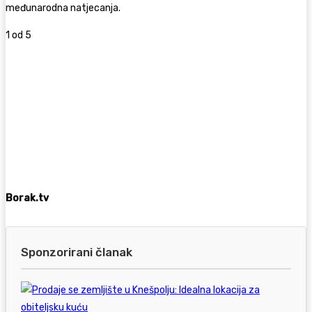
međunarodna natjecanja.
1
od 5
Borak.tv
Sponzorirani članak