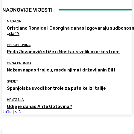
NAJNOVIJE VIJESTI
MAGAZIN
Cristiano Ronaldo i Georgina danas izgovaraju sudbonos
„da“?
HERCEGOVINA
Peđa Jovanović stiže u Mostar s velikim orkestrom
CRNA KRONIKA
Nožem napao trojicu, među njima i državljanin BiH
SVIJET
Španjolska uvodi kontrole za putnike iz Italije
HRVATSKA
Gdje je danas Ante Gotovina?
Učitaj više