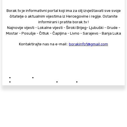
Borak.tv je informativni portal koji ima za cilj izvještavati sve svoje
čitatelje o aktualnim vijestima iz Hercegovine i regije. Ostanite
informirani i pratite borak.tv !
Najnovije vijesti - Lokalne vijesti - Široki Brijeg- Ljubuški - Grude -
Mostar - Posušje - Čitluk - Čapljina - Livno - Sarajevo - Banja Luka
Kontaktirajte nas na e-mail::
borakinfo1@gmail.com
© Copyright - Borak.tv
Privatnost
Pravila anonimnog komentiranja
Oglašavanje na Borak.tv
Donacije
Kontakt