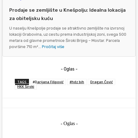
Prodaje se zemljište u Knešpolju: Idealna lokacija
za obiteljsku kuću
U naselju Knešpolje prodaje se atraktivno zemljište na izvrsnoj
lokaciji Grabovina, uz cestu prema industrijskoj zoni, svega 500
metara od glavne prometnice Široki Brijeg – Mostar. Parcela
površine 710 m²...
Pročitaj više
- Oglas -
TAGS
#Darijana Filipović
#hdz bih
Dragan Čović
HKK Široki
- Oglas -