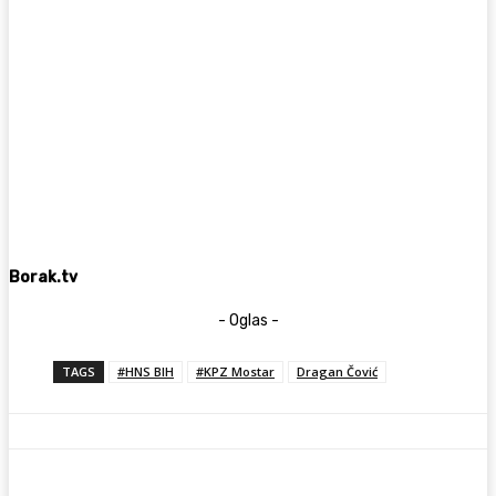
Borak.tv
- Oglas -
TAGS
#HNS BIH
#KPZ Mostar
Dragan Čović