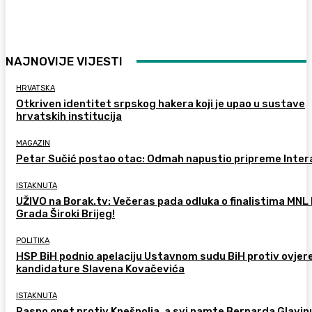
NAJNOVIJE VIJESTI
HRVATSKA
Otkriven identitet srpskog hakera koji je upao u sustave
hrvatskih institucija
MAGAZIN
Petar Sučić postao otac: Odmah napustio pripreme Inter
ISTAKNUTA
UŽIVO na Borak.tv: Večeras pada odluka o finalistima MNL
Grada Široki Brijeg!
POLITIKA
HSP BiH podnio apelaciju Ustavnom sudu BiH protiv ovjer
kandidature Slavena Kovačevića
ISTAKNUTA
Rasno opet protiv Knešpolja, a svi pamte Bernarda Glavinu