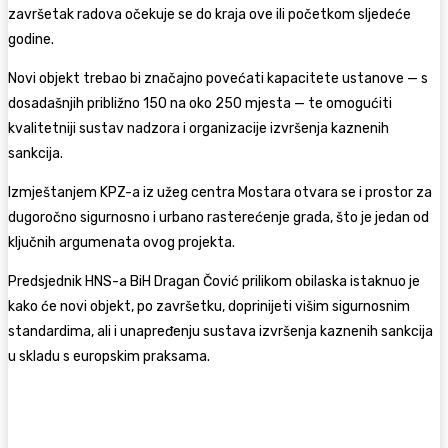
završetak radova očekuje se do kraja ove ili početkom sljedeće
godine.
Novi objekt trebao bi značajno povećati kapacitete ustanove — s
dosadašnjih približno 150 na oko 250 mjesta — te omogućiti
kvalitetniji sustav nadzora i organizacije izvršenja kaznenih
sankcija.
Izmještanjem KPZ-a iz užeg centra Mostara otvara se i prostor za
dugoročno sigurnosno i urbano rasterećenje grada, što je jedan od
ključnih argumenata ovog projekta.
Predsjednik HNS-a BiH Dragan Čović prilikom obilaska istaknuo je
kako će novi objekt, po završetku, doprinijeti višim sigurnosnim
standardima, ali i unapređenju sustava izvršenja kaznenih sankcija
u skladu s europskim praksama.