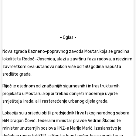
- Oglas -
Nova zgrada Kazneno-popravnog zavoda Mostar, koja se gradi na
lokalitetu Rodoč–Jasenica, ulazi u završnu fazu radova, a njezinim
završetkom ova ustanova nakon više od 130 godina napušta
središte grada.
Riječ je o jednom od značajnijih sigurnosnih i infrastrukturnih
projekata u Mostaru, koji bi trebao donijeti modernije uvjete
smještaja i rada, ali i rasterećenje urbanog dijela grada.
Lokaciju su u srijedu obišli predsjednik Hrvatskog narodnog sabora
BiH Dragan Čović, federalni ministar pravde Vedran Škobić te
ministar unutarnjih poslova HNŽ-a Marijo Marić. Izaslanstvo je
dočekao ravnatelj KPZ-a Mostar Ivan Lončar, koji je predstavio