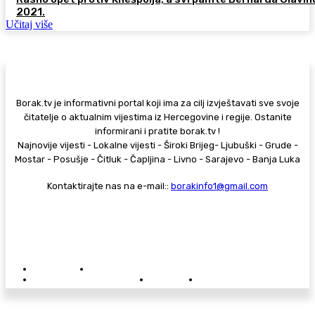
2021.
Učitaj više
Borak.tv je informativni portal koji ima za cilj izvještavati sve svoje
čitatelje o aktualnim vijestima iz Hercegovine i regije. Ostanite
informirani i pratite borak.tv !
Najnovije vijesti - Lokalne vijesti - Široki Brijeg- Ljubuški - Grude -
Mostar - Posušje - Čitluk - Čapljina - Livno - Sarajevo - Banja Luka
Kontaktirajte nas na e-mail::
borakinfo1@gmail.com
© Copyright - Borak.tv
Privatnost
Pravila anonimnog komentiranja
Oglašavanje na Borak.tv
Donacije
Kontakt