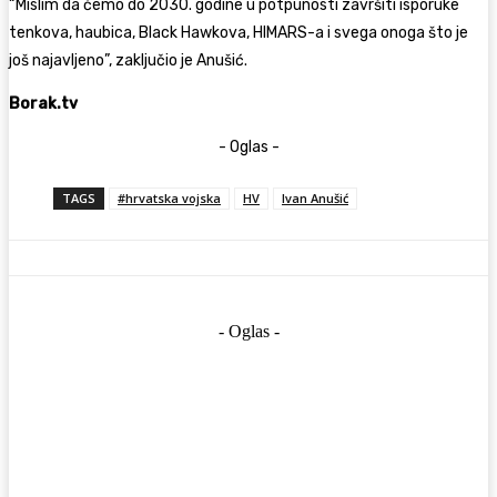
“Mislim da ćemo do 2030. godine u potpunosti završiti isporuke
tenkova, haubica, Black Hawkova, HIMARS-a i svega onoga što je
još najavljeno”, zaključio je Anušić.
Borak.tv
- Oglas -
TAGS
#hrvatska vojska
HV
Ivan Anušić
- Oglas -