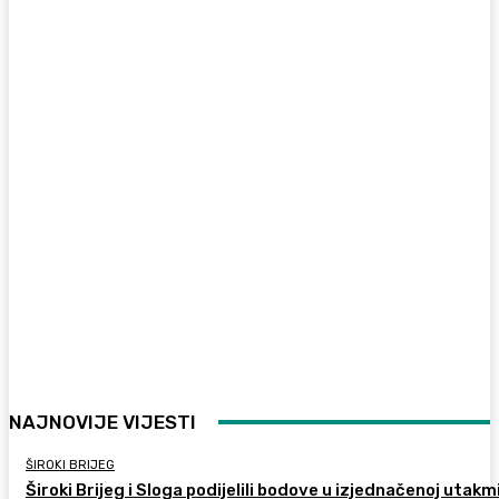
NAJNOVIJE VIJESTI
ŠIROKI BRIJEG
Široki Brijeg i Sloga podijelili bodove u izjednačenoj utakm