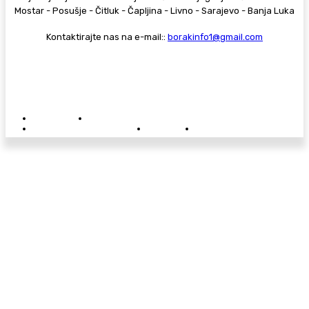
Mostar - Posušje - Čitluk - Čapljina - Livno - Sarajevo - Banja Luka
Kontaktirajte nas na e-mail::
borakinfo1@gmail.com
© Copyright - Borak.tv
Privatnost
Pravila anonimnog komentiranja
Oglašavanje na Borak.tv
Donacije
Kontakt