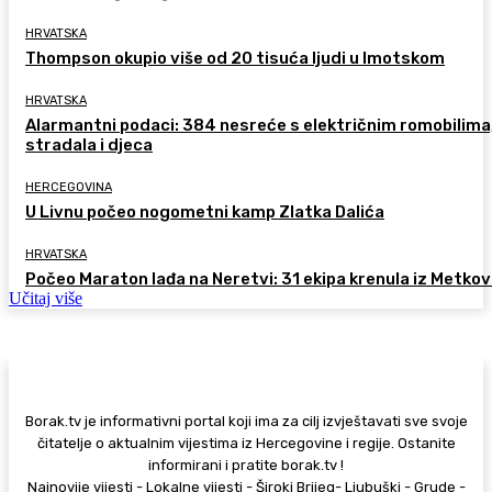
HRVATSKA
Thompson okupio više od 20 tisuća ljudi u Imotskom
HRVATSKA
Alarmantni podaci: 384 nesreće s električnim romobilima
stradala i djeca
HERCEGOVINA
U Livnu počeo nogometni kamp Zlatka Dalića
HRVATSKA
Počeo Maraton lađa na Neretvi: 31 ekipa krenula iz Metkov
Učitaj više
Borak.tv je informativni portal koji ima za cilj izvještavati sve svoje
čitatelje o aktualnim vijestima iz Hercegovine i regije. Ostanite
informirani i pratite borak.tv !
Najnovije vijesti - Lokalne vijesti - Široki Brijeg- Ljubuški - Grude -