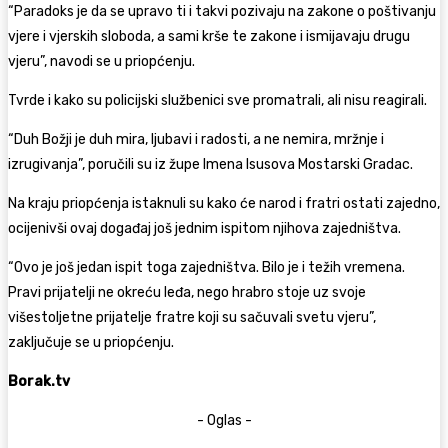
“Paradoks je da se upravo ti i takvi pozivaju na zakone o poštivanju
vjere i vjerskih sloboda, a sami krše te zakone i ismijavaju drugu
vjeru”, navodi se u priopćenju.
Tvrde i kako su policijski službenici sve promatrali, ali nisu reagirali.
“Duh Božji je duh mira, ljubavi i radosti, a ne nemira, mržnje i
izrugivanja”, poručili su iz župe Imena Isusova Mostarski Gradac.
Na kraju priopćenja istaknuli su kako će narod i fratri ostati zajedno,
ocijenivši ovaj događaj još jednim ispitom njihova zajedništva.
“Ovo je još jedan ispit toga zajedništva. Bilo je i težih vremena.
Pravi prijatelji ne okreću leđa, nego hrabro stoje uz svoje
višestoljetne prijatelje fratre koji su sačuvali svetu vjeru”,
zaključuje se u priopćenju.
Borak.tv
- Oglas -