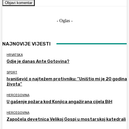
- Oglas -
NAJNOVIJE VIJESTI
HRVATSKA
Gdje je danas Ante Gotovina?
SPORT
Ivanišević o najtežem protivniku: “Uništio mi je 20 godina
života”
HERCEGOVINA
U gašenje požara kod Konjica angažirana cijela BiH
HERCEGOVINA
Započela devetnica Velikoj Gospi u mostarskoj katedrali