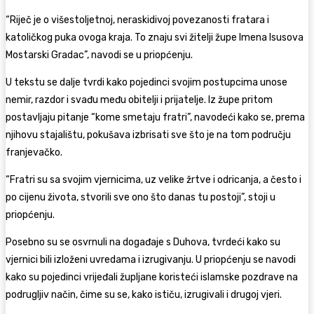
“Riječ je o višestoljetnoj, neraskidivoj povezanosti fratara i
katoličkog puka ovoga kraja. To znaju svi žitelji župe Imena Isusova
Mostarski Gradac”, navodi se u priopćenju.
U tekstu se dalje tvrdi kako pojedinci svojim postupcima unose
nemir, razdor i svađu među obitelji i prijatelje. Iz župe pritom
postavljaju pitanje “kome smetaju fratri”, navodeći kako se, prema
njihovu stajalištu, pokušava izbrisati sve što je na tom području
franjevačko.
“Fratri su sa svojim vjernicima, uz velike žrtve i odricanja, a često i
po cijenu života, stvorili sve ono što danas tu postoji”, stoji u
priopćenju.
Posebno su se osvrnuli na događaje s Duhova, tvrdeći kako su
vjernici bili izloženi uvredama i izrugivanju. U priopćenju se navodi
kako su pojedinci vrijeđali župljane koristeći islamske pozdrave na
podrugljiv način, čime su se, kako ističu, izrugivali i drugoj vjeri.