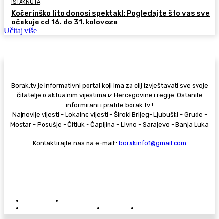
ISTAKNUTA
Kočerinško lito donosi spektakl: Pogledajte što vas sve
očekuje od 16. do 31. kolovoza
Učitaj više
Borak.tv je informativni portal koji ima za cilj izvještavati sve svoje
čitatelje o aktualnim vijestima iz Hercegovine i regije. Ostanite
informirani i pratite borak.tv !
Najnovije vijesti - Lokalne vijesti - Široki Brijeg- Ljubuški - Grude -
Mostar - Posušje - Čitluk - Čapljina - Livno - Sarajevo - Banja Luka
Kontaktirajte nas na e-mail::
borakinfo1@gmail.com
© Copyright - Borak.tv
Privatnost
Pravila anonimnog komentiranja
Oglašavanje na Borak.tv
Donacije
Kontakt