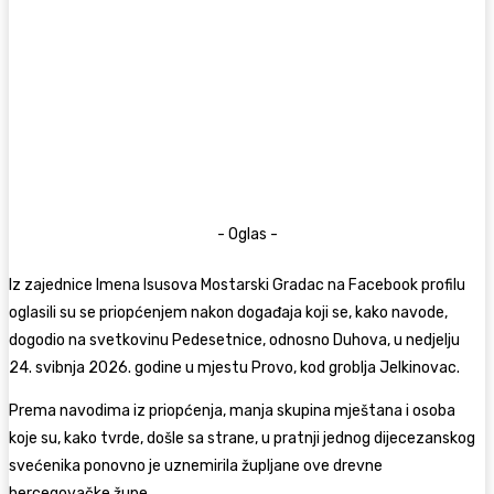
- Oglas -
Iz zajednice Imena Isusova Mostarski Gradac na Facebook profilu
oglasili su se priopćenjem nakon događaja koji se, kako navode,
dogodio na svetkovinu Pedesetnice, odnosno Duhova, u nedjelju
24. svibnja 2026. godine u mjestu Provo, kod groblja Jelkinovac.
Prema navodima iz priopćenja, manja skupina mještana i osoba
koje su, kako tvrde, došle sa strane, u pratnji jednog dijecezanskog
svećenika ponovno je uznemirila župljane ove drevne
hercegovačke župe.