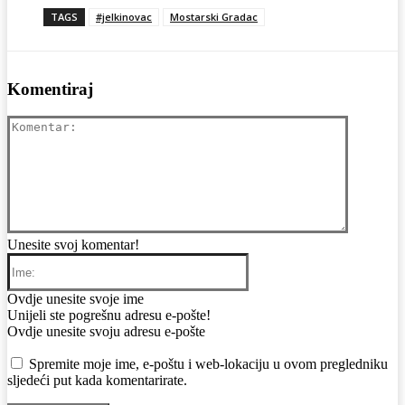
TAGS
#jelkinovac
Mostarski Gradac
Komentiraj
Komentar
Unesite svoj komentar!
Ime:
Ovdje unesite svoje ime
Email:
Unijeli ste pogrešnu adresu e-pošte!
Ovdje unesite svoju adresu e-pošte
Web:
Spremite moje ime, e-poštu i web-lokaciju u ovom pregledniku
sljedeći put kada komentarirate.