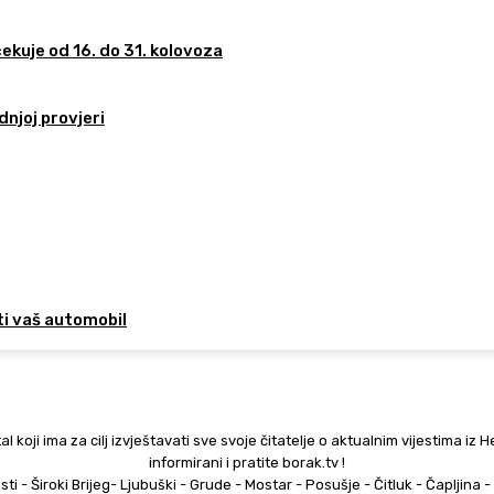
ekuje od 16. do 31. kolovoza
dnjoj provjeri
ti vaš automobil
al koji ima za cilj izvještavati sve svoje čitatelje o aktualnim vijestima iz 
informirani i pratite borak.tv !
esti - Široki Brijeg- Ljubuški - Grude - Mostar - Posušje - Čitluk - Čapljina