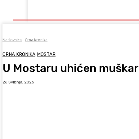
Naslovna
Lokalno
Hercegovina
Sport
Naslovnica
Crna Kronika
CRNA KRONIKA
MOSTAR
U Mostaru uhićen muškara
26 Svibnja, 2026
Facebook
WhatsApp
Viber
X