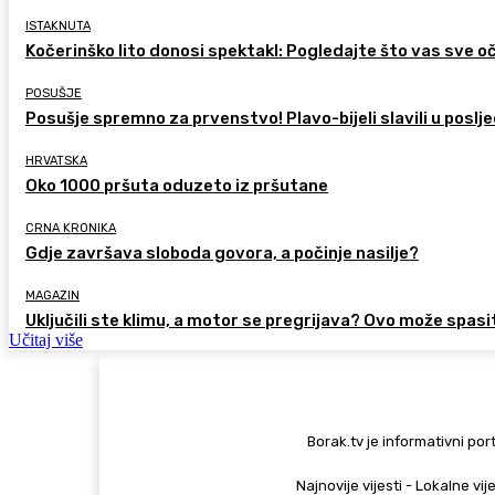
ISTAKNUTA
Kočerinško lito donosi spektakl: Pogledajte što vas sve oč
POSUŠJE
Posušje spremno za prvenstvo! Plavo-bijeli slavili u poslje
HRVATSKA
Oko 1000 pršuta oduzeto iz pršutane
CRNA KRONIKA
Gdje završava sloboda govora, a počinje nasilje?
MAGAZIN
Uključili ste klimu, a motor se pregrijava? Ovo može spasi
Učitaj više
Borak.tv je informativni port
Najnovije vijesti - Lokalne vij