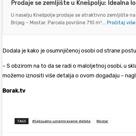
Prodaje se zemljište u Knešpolju: Idealna lo
U naselju Knešpolje prodaje se atraktivno zemljište na
Brijeg – Mostar. Parcela površine 710 m²...
Pročitaj više
Dodala je kako je osumnjičenoj osobi od strane post
– S obzirom na to da se radi o maloljetnoj osobi, u 
možemo iznositi više detalja o ovom događaju – nagla
Borak.tv
TAGS
#Seksualno uznemiravanje djeteta
Mostar