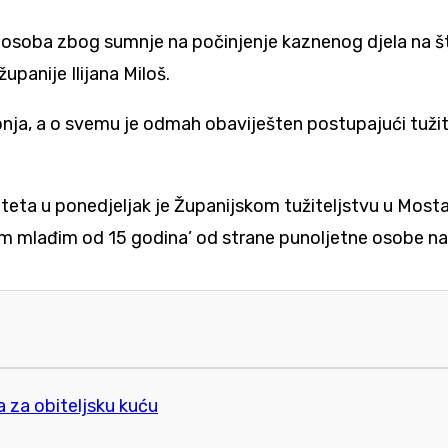
 osoba zbog sumnje na počinjenje kaznenog djela na št
anije Ilijana Miloš.
bnja, a o svemu je odmah obaviješten postupajući tužit
naliteta u ponedjeljak je Županijskom tužiteljstvu u M
om mlađim od 15 godina’ od strane punoljetne osobe na 