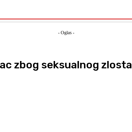
Politika
Crna Kronika
Hrvatska
Magazin
Gospodarstvo
- Oglas -
c zbog seksualnog zlostav