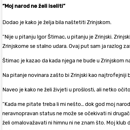
“Moj narod ne želi iseliti”
Dodao je kako je želja bila naštetiti Zrinjskom.
“Nije u pitanju Igor Štimac, u pitanju je Zrinjski. Zrinjs
Zrinjskome se stalno udara. Ovaj put sam ja razlog zašt
Štimac je kazao da kada njega ne bude u Zrinjskom nać
Na pitanje novinara zašto bi Zrinjski kao najtrofejnij
Naveo je kako ne želi živjeti u prošlosti, ali netko oč
“Kada me pitate treba li mi nešto… dok god moj narod u
neravnopravan status ne može se očekivati ni drugačij
želi omalovažavati ni himnu ni ne znam što. Moj klub d