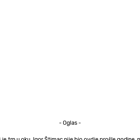
- Oglas -
ki je trn u oku. Igor Štimac nije bio ovdje prošle godine, 