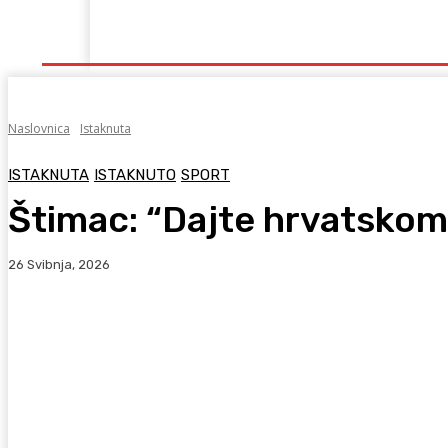
Naslovna
Lokalno
Hercegovina
Sport
Naslovnica
Istaknuta
ISTAKNUTA
ISTAKNUTO
SPORT
Štimac: “Dajte hrvatskom
26 Svibnja, 2026
Facebook
WhatsApp
Viber
X