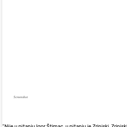
Screenshot
“Nije u pitanju Igor Štimac, u pitanju je Zrinjski. Zrinjs