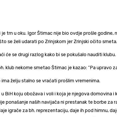
ki je trn u oku. Igor Štimac nije bio ovdje prošle godine, 
o se želi udarati po Zrinjskom jer Zrinjski očito smeta.
i će se drugi razlog kako bi se pokušalo nauditi klubu.
i bh. klub nekome smetao Štimac je kazao: “Pa upravo za
ito ima želju stalno se vraćati prošlim vremenima.
 BiH koju obožava i voli i koja je njegova domovina i ko
e ponašanje naših navijača ni prestanak te borbe za ra
aje igrače za bh. reprezentaciju, daje ih pod himnu, daj