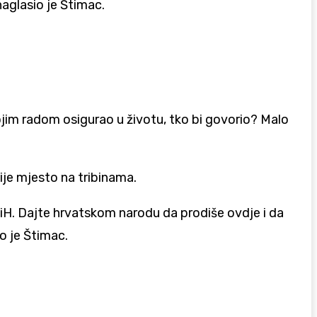
naglasio je Štimac.
vojim radom osigurao u životu, tko bi govorio? Malo
nije mjesto na tribinama.
BiH. Dajte hrvatskom narodu da prodiše ovdje i da
io je Štimac.