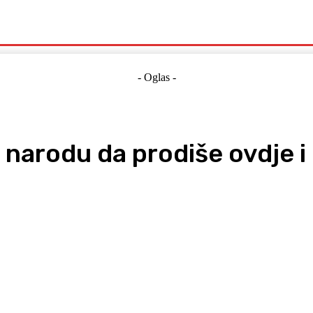
Politika
Crna Kronika
Hrvatska
Magazin
Gospodarstvo
- Oglas -
 narodu da prodiše ovdje 