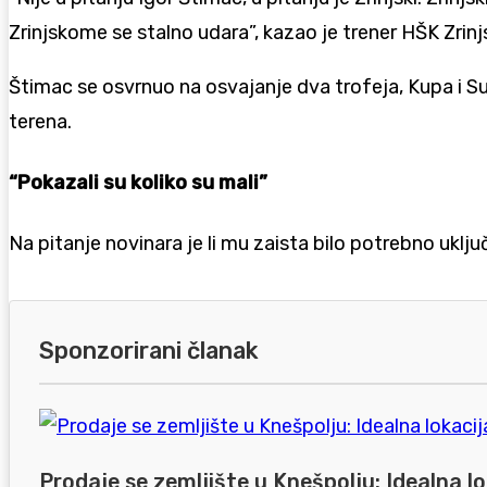
Zrinjskome se stalno udara”, kazao je trener HŠK Zrinjs
Štimac se osvrnuo na osvajanje dva trofeja, Kupa i
terena.
“Pokazali su koliko su mali”
Na pitanje novinara je li mu zaista bilo potrebno ukl
Sponzorirani članak
Prodaje se zemljište u Knešpolju: Idealna lo