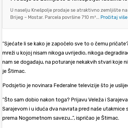
U naselju Knešpolje prodaje se atraktivno zemljište na
Brijeg – Mostar. Parcela površine 710 m²...
Pročitaj više
“Sjećate li se kako je započelo sve to o čemu pričat
mreži u kojoj nisam nikoga uvrijedio, nikoga degradir
nam se događaju, na poturanje nekakvih stvari koje n
je Štimac.
Podsjetio je novinara Federalne televizije što je uslije
“Što sam dobio nakon toga? Prijavu Veleža i Sarajeva 
Sarajevom i u iduća dva navrata pred naše utakmice sa 
prema Nogometnom savezu…”, ispričao je Štimac.