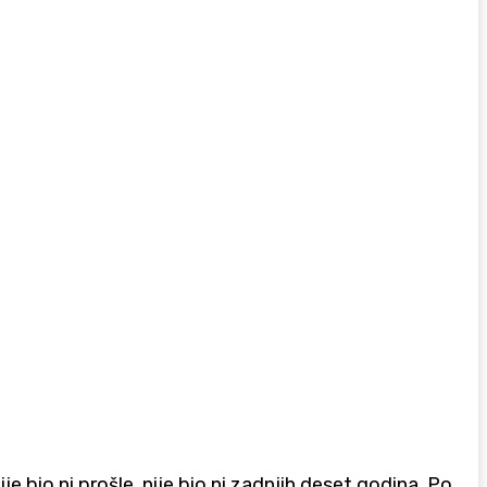
nije bio ni prošle, nije bio ni zadnjih deset godina. Po