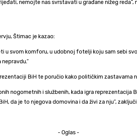
rijeđati, nemojte nas svrstavati u građane nižeg reda”, 
rvju, Štimac je kazao:
vjeti u svom komforu, u udobnoj fotelji koju sam sebi s
a nepravdu.”
reprezentaciji BiH te poručio kako političkim zastavama 
onih nogometnih i službenih, kada igra reprezentacija 
iH, da je to njegova domovina i da živi za nju”, zaključ
- Oglas -