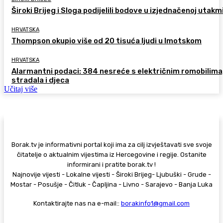
Široki Brijeg i Sloga podijelili bodove u izjednačenoj utakm
HRVATSKA
Thompson okupio više od 20 tisuća ljudi u Imotskom
HRVATSKA
Alarmantni podaci: 384 nesreće s električnim romobilima
stradala i djeca
Učitaj više
Borak.tv je informativni portal koji ima za cilj izvještavati sve svoje
čitatelje o aktualnim vijestima iz Hercegovine i regije. Ostanite
informirani i pratite borak.tv !
Najnovije vijesti - Lokalne vijesti - Široki Brijeg- Ljubuški - Grude -
Mostar - Posušje - Čitluk - Čapljina - Livno - Sarajevo - Banja Luka
Kontaktirajte nas na e-mail::
borakinfo1@gmail.com