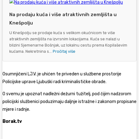
Na prodaju kuća i više atraktivnih zemljišta u
Knešpolju
U Knešpolju se prodaje kuća s velikom okućnicom te više
atraktivnih zemljišta na izvrsnim lokacijama. Kuća se nalazi u
blizini Sjemenarne Bošnjak, uz lokalnu cestu prema Kopilaševim
kućama. Nekretnina s...
Pročitaj više
Osumnjičeni LJ.V. je uhićen te priveden u službene prostorije
Policijske uprave Ljubuški radi kriminalističke obrade.
O svemu je upoznat nadležni dežurni tužitelj, pod čijim nadzorom
policijski službenici poduzimaju daljnje istražne i zakonom propisane
mjere i radnje.
Borak.tv