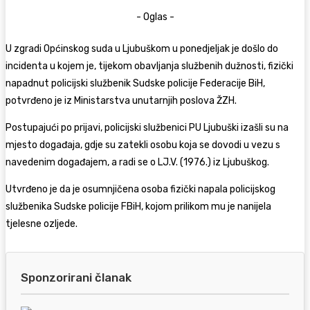
- Oglas -
U zgradi Općinskog suda u Ljubuškom u ponedjeljak je došlo do
incidenta u kojem je, tijekom obavljanja službenih dužnosti, fizički
napadnut policijski službenik Sudske policije Federacije BiH,
potvrđeno je iz Ministarstva unutarnjih poslova ŽZH.
Postupajući po prijavi, policijski službenici PU Ljubuški izašli su na
mjesto događaja, gdje su zatekli osobu koja se dovodi u vezu s
navedenim događajem, a radi se o LJ.V. (1976.) iz Ljubuškog.
Utvrđeno je da je osumnjičena osoba fizički napala policijskog
službenika Sudske policije FBiH, kojom prilikom mu je nanijela
tjelesne ozljede.
Sponzorirani članak