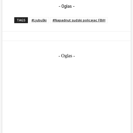
- Oglas -
TAGS
#Ljubuški
#Napadnut sudski policajac FBiH
- Oglas -