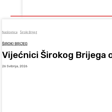
Naslovna
Lokalno
Hercegovina
Sport
Naslovnica
Široki Brijeg
ŠIROKI BRIJEG
Vijećnici Širokog Brijega
26 Svibnja, 2026
Facebook
WhatsApp
Viber
X