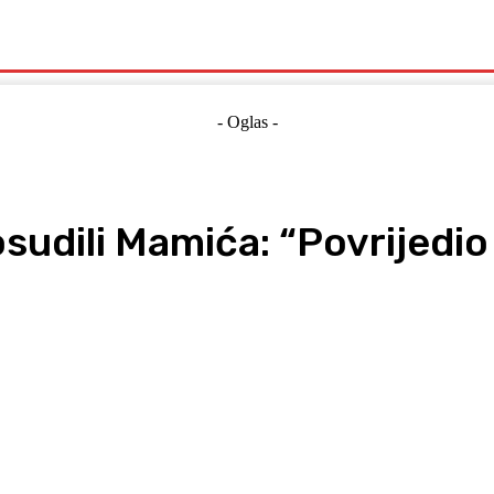
Politika
Crna Kronika
Hrvatska
Magazin
Gospodarstvo
- Oglas -
 osudili Mamića: “Povrijed