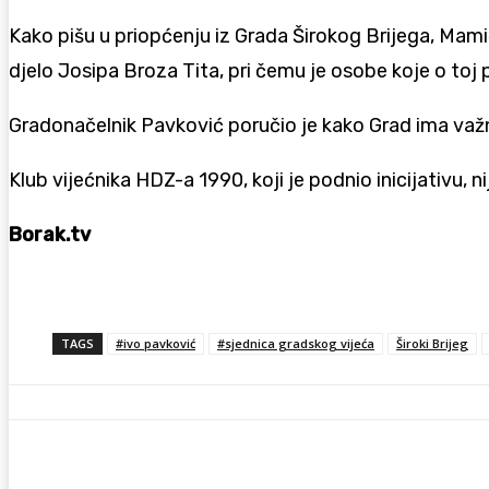
Kako pišu u priopćenju iz Grada Širokog Brijega, Mamić j
djelo Josipa Broza Tita, pri čemu je osobe koje o toj 
Gradonačelnik Pavković poručio je kako Grad ima važn
Klub vijećnika HDZ-a 1990, koji je podnio inicijativu, n
Borak.tv
TAGS
#ivo pavković
#sjednica gradskog vijeća
Široki Brijeg