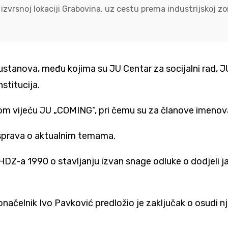
 izvrsnoj lokaciji Grabovina, uz cestu prema industrijskoj 
 ustanova, među kojima su JU Centar za socijalni rad, J
nstitucija.
om vijeću JU „COMING“, pri čemu su za članove imenovan
rasprava o aktualnim temama.
a HDZ-a 1990 o stavljanju izvan snage odluke o dodjeli 
donačelnik
Ivo Pavković
predložio je zaključak o osudi n