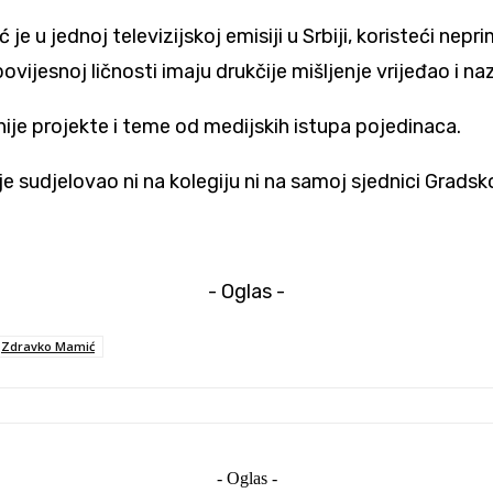
e u jednoj televizijskoj emisiji u Srbiji, koristeći nepri
povijesnoj ličnosti imaju drukčije mišljenje vrijeđao i 
ije projekte i teme od medijskih istupa pojedinaca.
ije sudjelovao ni na kolegiju ni na samoj sjednici Gradsk
- Oglas -
Zdravko Mamić
- Oglas -