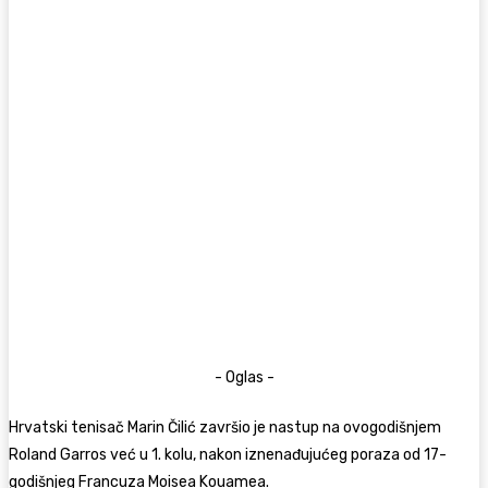
- Oglas -
Hrvatski tenisač
Marin Čilić
završio je nastup na ovogodišnjem
Roland Garros
već u 1. kolu, nakon iznenađujućeg poraza od 17-
godišnjeg Francuza Moisea Kouamea.