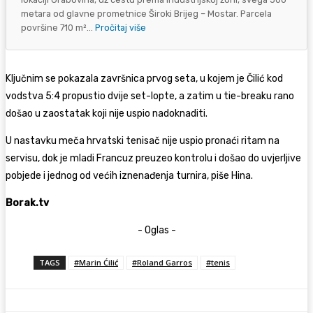
metara od glavne prometnice Široki Brijeg – Mostar. Parcela
površine 710 m²...
Pročitaj više
Ključnim se pokazala završnica prvog seta, u kojem je Čilić kod
vodstva 5:4 propustio dvije set-lopte, a zatim u tie-breaku rano
došao u zaostatak koji nije uspio nadoknaditi.
U nastavku meča hrvatski tenisač nije uspio pronaći ritam na
servisu, dok je mladi Francuz preuzeo kontrolu i došao do uvjerljive
pobjede i jednog od većih iznenađenja turnira, piše Hina.
Borak.tv
- Oglas -
TAGS
#Marin Ćilić
#Roland Garros
#tenis