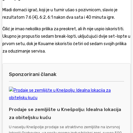
Mladi domaći igrač, koji je u turnir ušao s pozivnicom, slavio je
rezultatom 7:6 (4), 6:2, 6:1 nakon dva sata i 40 minuta igre.
Čilić je imao nekoliko prilika za preokret, ali ih nije uspio iskoristiti.
Ukupno je propustio sedam break-lopti, uključujući dvije set-lopte u
prvom setu, dok je Kouame iskoristio četiri od sedam svojih prilika
za oduzimanje servisa.
Sponzorirani članak
Prodaje se zemljište u Knešpolju: Idealna lokacija
za obiteljsku kuću
U naselju Knešpolje prodaje se atraktivno zemljište na izvrsnoj
lokaciji Grabovina, uz cestu prema industrijskoj zoni, svega 500