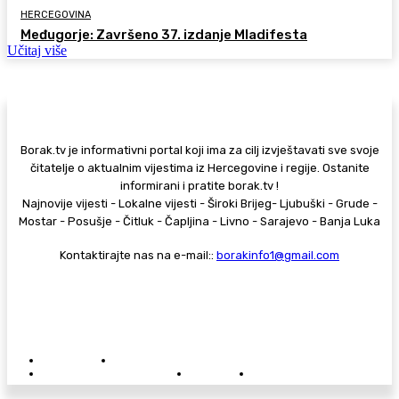
HERCEGOVINA
Međugorje: Završeno 37. izdanje Mladifesta
Učitaj više
Borak.tv je informativni portal koji ima za cilj izvještavati sve svoje
čitatelje o aktualnim vijestima iz Hercegovine i regije. Ostanite
informirani i pratite borak.tv !
Najnovije vijesti - Lokalne vijesti - Široki Brijeg- Ljubuški - Grude -
Mostar - Posušje - Čitluk - Čapljina - Livno - Sarajevo - Banja Luka
Kontaktirajte nas na e-mail::
borakinfo1@gmail.com
© Copyright - Borak.tv
Privatnost
Pravila anonimnog komentiranja
Oglašavanje na Borak.tv
Donacije
Kontakt