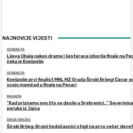
NAJNOVIJE VIJESTI
ISTAKNUTA
Lijeva Obala nakon drame i šesteraca izborila finale na Pec
čeka je Knešpolje
ISTAKNUTA
Knešpolje prvi finalist MNL MZ Grada Široki Brijeg! Ćavar 
svoju momčad u finale na Pecari
MAGAZIN
“Kad priznamo ono što se desilo u Srebrenici…” Severinina
poruka iz Jajca
ŠIROKI BRIJEG
Široki Brijeg: Brojni hodočasnici stigli na prvu večer deve