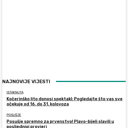
NAJNOVIJE VIJESTI
ISTAKNUTA
Kočerinško lito donosi spektakl: Pogledajte što vas sve
očekuje od 16. do 31. kolovoza
POSUŠJE
Posušje spremno za prvenstvo! Plavo-bijeli slavili u
posljednjoj provjeri