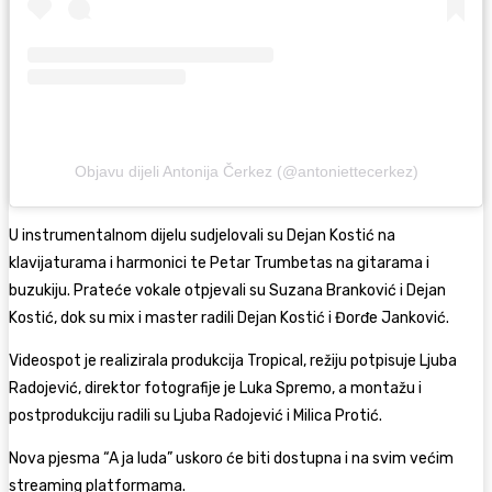
Objavu dijeli Antonija Čerkez (@antoniettecerkez)
U instrumentalnom dijelu sudjelovali su Dejan Kostić na
klavijaturama i harmonici te
Petar Trumbetas
na gitarama i
buzukiju. Prateće vokale otpjevali su Suzana Branković i Dejan
Kostić, dok su mix i master radili Dejan Kostić i
Đorđe Janković
.
Videospot je realizirala produkcija Tropical, režiju potpisuje
Ljuba
Radojević
, direktor fotografije je
Luka Spremo
, a montažu i
postprodukciju radili su Ljuba Radojević i Milica Protić.
Nova pjesma “A ja luda” uskoro će biti dostupna i na svim većim
streaming platformama.