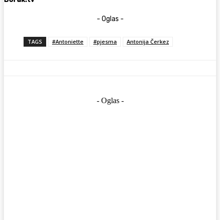
- Oglas -
TAGS
#Antoniette
#pjesma
Antonija Čerkez
- Oglas -