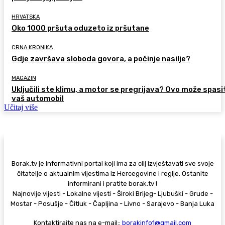
HRVATSKA
Oko 1000 pršuta oduzeto iz pršutane
CRNA KRONIKA
Gdje završava sloboda govora, a počinje nasilje?
MAGAZIN
Uključili ste klimu, a motor se pregrijava? Ovo može spasi
vaš automobil
Učitaj više
Borak.tv je informativni portal koji ima za cilj izvještavati sve svoje
čitatelje o aktualnim vijestima iz Hercegovine i regije. Ostanite
informirani i pratite borak.tv !
Najnovije vijesti - Lokalne vijesti - Široki Brijeg- Ljubuški - Grude -
Mostar - Posušje - Čitluk - Čapljina - Livno - Sarajevo - Banja Luka
Kontaktirajte nas na e-mail::
borakinfo1@gmail.com