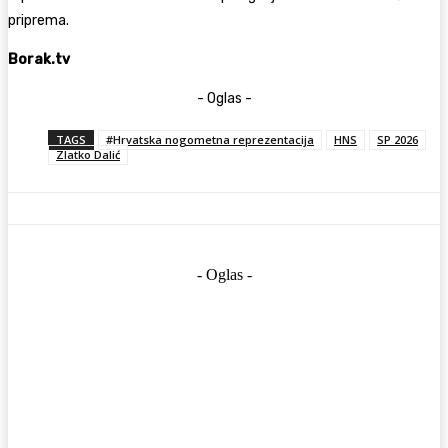
priprema.
Borak.tv
- Oglas -
TAGS
#Hrvatska nogometna reprezentacija
HNS
SP 2026
Zlatko Dalić
- Oglas -