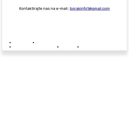
Kontaktirajte nas na e-mail::
borakinfo1@gmail.com
© Copyright - Borak.tv
Privatnost
Pravila anonimnog komentiranja
Oglašavanje na Borak.tv
Donacije
Kontakt