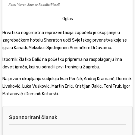
Foto: Vjeran Zganec Rogulja/Pixsell
- Oglas -
Hrvatska nogometna reprezentacija započela je okupljanje u
zagrebačkom hotelu Sheraton uoči Svjetskog prvenstva koje se
igra u Kanadi, Meksiku i Sjedinjenim Američkim Državama.
Izbornik
Zlatko Dalić
na početku priprema na raspolaganju ima
devet igrača, koji su odradili prvi trening u Zagrebu.
Na prvom okupljanju sudjeluju Ivan Perišić, Andrej Kramarić, Dominik
Livaković, Luka Vušković, Martin Erlić, Kristijan Jakić, Toni Fruk, Igor
Matanović i Dominik Kotarski.
Sponzorirani članak