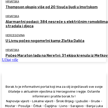
HRVATSKA
Thompson okupio više od 20 tisuća ljudi u Imotskom
HRVATSKA
Alarmantni podaci: 384 nesreće s električnim romobilima
stradala i djeca
HERCEGOVINA
U Livnu počeo nogometni kamp Zlatka Dalića
HRVATSKA
Počeo Maraton lađa na Neretvi: 31 ekipa krenula iz Metkov
Učitaj više
Borak.tv je informativni portal koji ima za cilj izvještavati sve svoje
čitatelje o aktualnim vijestima iz Hercegovine i regije. Ostanite
informirani i pratite borak.tv !
Najnovije vijesti - Lokalne vijesti - Široki Brijeg- Ljubuški - Grude -
Mostar - Posušje - Čitluk - Čapljina - Livno - Sarajevo - Banja Luka