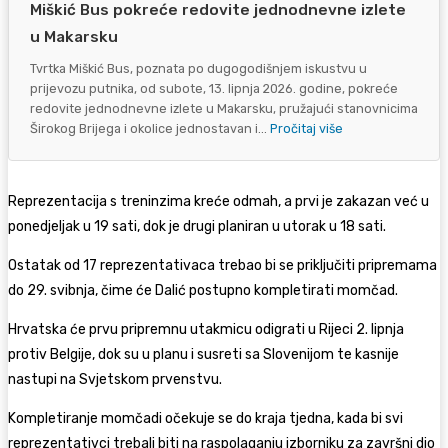
Miškić Bus pokreće redovite jednodnevne izlete
u Makarsku
Tvrtka Miškić Bus, poznata po dugogodišnjem iskustvu u
prijevozu putnika, od subote, 13. lipnja 2026. godine, pokreće
redovite jednodnevne izlete u Makarsku, pružajući stanovnicima
Širokog Brijega i okolice jednostavan i...
Pročitaj više
Reprezentacija s treninzima kreće odmah, a prvi je zakazan već u
ponedjeljak u 19 sati, dok je drugi planiran u utorak u 18 sati.
Ostatak od 17 reprezentativaca trebao bi se priključiti pripremama
do 29. svibnja, čime će Dalić postupno kompletirati momčad.
Hrvatska će prvu pripremnu utakmicu odigrati u Rijeci 2. lipnja
protiv Belgije, dok su u planu i susreti sa Slovenijom te kasnije
nastupi na Svjetskom prvenstvu.
Kompletiranje momčadi očekuje se do kraja tjedna, kada bi svi
reprezentativci trebali biti na raspolaganju izborniku za završni dio