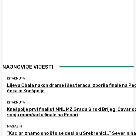
NAJNOVIJE VIJESTI
ISTAKNUTA
Lijeva Obala nakon drame i šesteraca izborila finale na Pec
čeka je Knešpolje
ISTAKNUTA
Knešpolje prvi finalist MNL MZ Grada Široki Brijeg! Ćavar 
svoju momčad u finale na Pecari
MAGAZIN
“Kad priznamo ono što se desilo u Srebrenici…” Severinina