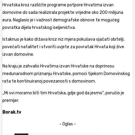
Hrvatska kroz različite programe potpore Hrvatima izvan
domovine do sada realizirala projekte vrijedne oko 200 milijuna
eura. Naglasio je i važnost demografske obnove te mogućeg
povratka dijela hrvatskog iseljeništva.
Istaknuo je kako država kroz niz mjera pokušava ojačati obitelji,
povećati natalitet i stvoriti uvjete za povratak Hrvata koji žive
izvan domovine.
Na kraju je zahvalio Hrvatima izvan Hrvatske na doprinosu
međunarodnom priznanju Hrvatske, pomoći tijekom Domovinskog
rata te kontinuiranoj povezanosti s domovinom.
„Mi svi moramo biti tim Hrvatska, gdje god da jesmo“, poručio je
premijer.
Borak.tv
- Oglas -