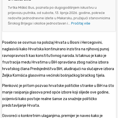
Tvrtka Miškić Bus, poznata po dugogodišnjem iskustvu u
prijevozu putnika, od subote, 13. lipnja 2026. godine, pokreće
redovite jednodnevne izlete u Makarsku, pružajući stanovnicima
Širokog Brijega i okolice jednostavan i...
Pročitaj više
Posebno se osvrnuo na položaj Hrvata u Bosni i Hercegovini,
naglasivši kako Hrvatska kontinuirano inzistira na njihovoj punoj
ravnopravnosti kao konstitutivnog naroda. Istaknuo je kako je
frustracija među Hrvatima u BiH opravdana zbog načina izbora
hrvatskog člana Predsjedništva BiH, aludirajući na slučajeve izbora
Željka Komšića
glasovima većinski bošnjačkog biračkog tijela.
Plenković je pritom pozvao hrvatske političke stranke u BiH na što
manje rasipanja glasova pred opće izbore koji slijede ove godine,
ocijenivši kako postoje realne šanse za snažnije političko
predstavljanje Hrvata.
Govoreći o konkretnim ulaganjima, premijer je naveo kako je