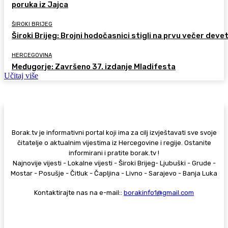
poruka iz Jajca
ŠIROKI BRIJEG
Široki Brijeg: Brojni hodočasnici stigli na prvu večer deve
HERCEGOVINA
Međugorje: Završeno 37. izdanje Mladifesta
Učitaj više
Borak.tv je informativni portal koji ima za cilj izvještavati sve svoje
čitatelje o aktualnim vijestima iz Hercegovine i regije. Ostanite
informirani i pratite borak.tv !
Najnovije vijesti - Lokalne vijesti - Široki Brijeg- Ljubuški - Grude -
Mostar - Posušje - Čitluk - Čapljina - Livno - Sarajevo - Banja Luka
Kontaktirajte nas na e-mail::
borakinfo1@gmail.com