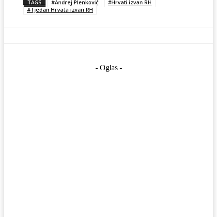
TAGS
#Andrej Plenković
#Hrvati izvan RH
#Tjedan Hrvata izvan RH
- Oglas -