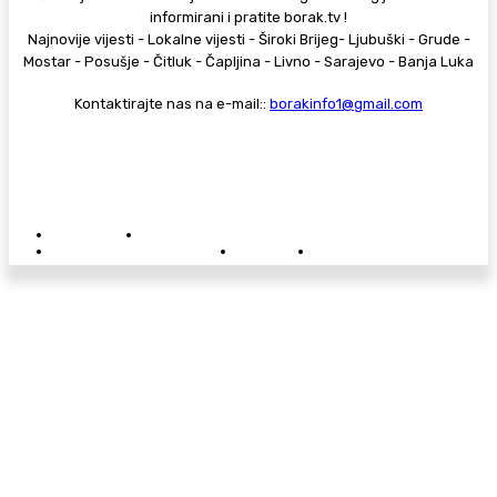
informirani i pratite borak.tv !
Najnovije vijesti - Lokalne vijesti - Široki Brijeg- Ljubuški - Grude -
Mostar - Posušje - Čitluk - Čapljina - Livno - Sarajevo - Banja Luka
Kontaktirajte nas na e-mail::
borakinfo1@gmail.com
© Copyright - Borak.tv
Privatnost
Pravila anonimnog komentiranja
Oglašavanje na Borak.tv
Donacije
Kontakt