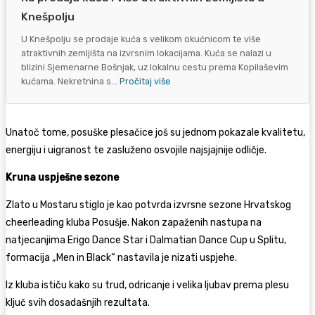
Knešpolju
U Knešpolju se prodaje kuća s velikom okućnicom te više
atraktivnih zemljišta na izvrsnim lokacijama. Kuća se nalazi u
blizini Sjemenarne Bošnjak, uz lokalnu cestu prema Kopilaševim
kućama. Nekretnina s...
Pročitaj više
Unatoč tome, posuške plesačice još su jednom pokazale kvalitetu,
energiju i uigranost te zasluženo osvojile najsjajnije odličje.
Kruna uspješne sezone
Zlato u Mostaru stiglo je kao potvrda izvrsne sezone Hrvatskog
cheerleading kluba Posušje. Nakon zapaženih nastupa na
natjecanjima Erigo Dance Star i Dalmatian Dance Cup u Splitu,
formacija „Men in Black“ nastavila je nizati uspjehe.
Iz kluba ističu kako su trud, odricanje i velika ljubav prema plesu
ključ svih dosadašnjih rezultata.