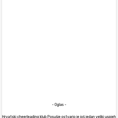
- Oglas -
Hrvatski cheerleading klub Posušje ostvario je još jedan veliki uspjeh