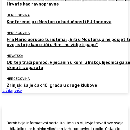
Hrvate kao ravnopravne
HERCEGOVINA
Konferencija u Mostaru o budućnosti EU fondova
HERCEGOVINA
Fra Mario poručio turistima: „Biti u Mostaru, a ne posjetiti
ovo, isto je kao otići u Rim i ne vidjeti papu“
HRVATSKA
Obitelj traži pomoć: Riječanin u komi u Irskoj, liječnici ga ž
skinuti s aparata
HERCEGOVINA
Zrinjski šalje čak 10 igrača u druge klubove
Učitaj više
Borak.tv je informativni portal koji ima za cilj izvještavati sve svoje
čitatelje o aktualnim vijestima iz Hercegovine i regije. Ostanite