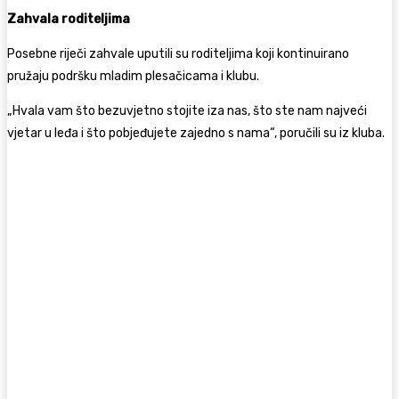
Zahvala roditeljima
Posebne riječi zahvale uputili su roditeljima koji kontinuirano
pružaju podršku mladim plesačicama i klubu.
„Hvala vam što bezuvjetno stojite iza nas, što ste nam najveći
vjetar u leđa i što pobjeđujete zajedno s nama“, poručili su iz kluba.