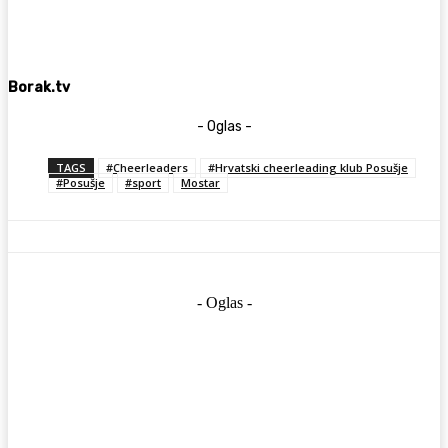
Borak.tv
- Oglas -
TAGS
#Cheerleaders
#Hrvatski cheerleading klub Posušje
#Posušje
#sport
Mostar
- Oglas -