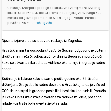
za obiteljsku kuću
U naselju Knešpolje prodaje se atraktivno zemljište na izvrsnoj
lokaciji Grabovina, uz cestu prema industrijskoj zoni, svega 500
metara od glavne prometnice Široki Brijeg – Mostar. Parcela
površine 710 m²...
Pročitaj više
Njezine izjave brzo su izazvale reakciju iz Zagreba.
Hrvatski ministar gospodarstva
Ante Šušnjar
odgovorio je putem
društvene mreže X, odbacujući tvrdnje iz Beograda i poručujući
kako se stvarna slika odnosa vidi kroz ekonomiju i migracije radne
snage.
Šušnjar je istaknuo kako je samo prošle godine oko 25 tisuća
državljana Srbije dobilo radne dozvole u Hrvatskoj te da je više od
300 tisuća srpskih građana posjetilo Hrvatsku kao turisti. Poručio
je i kako Hrvatska ostaje otvorena za radnike iz Srbije, posebno
mlade koji traže bolje uvjete života i rada.