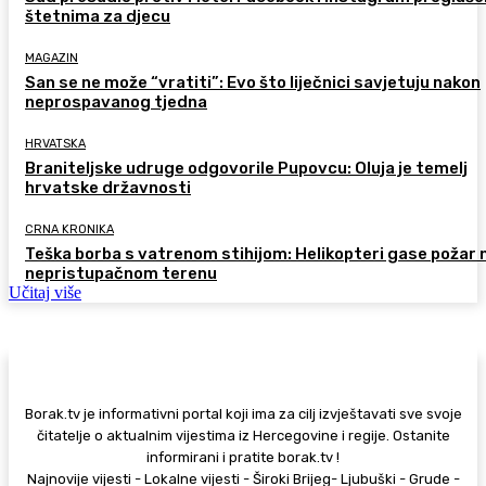
štetnima za djecu
MAGAZIN
San se ne može “vratiti”: Evo što liječnici savjetuju nakon
neprospavanog tjedna
HRVATSKA
Braniteljske udruge odgovorile Pupovcu: Oluja je temelj
hrvatske državnosti
CRNA KRONIKA
Teška borba s vatrenom stihijom: Helikopteri gase požar 
nepristupačnom terenu
Učitaj više
Borak.tv je informativni portal koji ima za cilj izvještavati sve svoje
čitatelje o aktualnim vijestima iz Hercegovine i regije. Ostanite
informirani i pratite borak.tv !
Najnovije vijesti - Lokalne vijesti - Široki Brijeg- Ljubuški - Grude -