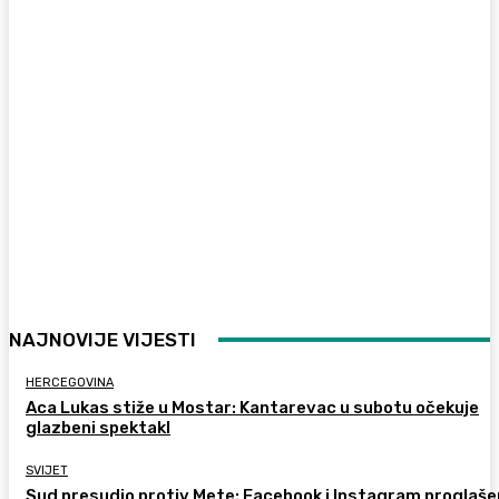
NAJNOVIJE VIJESTI
HERCEGOVINA
Aca Lukas stiže u Mostar: Kantarevac u subotu očekuje
glazbeni spektakl
SVIJET
Sud presudio protiv Mete: Facebook i Instagram proglaše