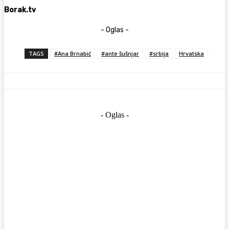
Borak.tv
- Oglas -
TAGS
#Ana Brnabić
#ante šušnjar
#srbija
Hrvatska
- Oglas -