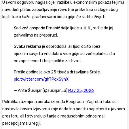
U svom odgovoru naglasio je i razlike u ekonomskim pokazateljima,
navodeći plaće, zapošljavanje i životne prilike kao razloge zbog
kojih, kako kaže, građani sami biraju gdje će raditi i živjeti.
Kad već gospođa Brnabić šalje ljude u 🇭🇷, red je da joj
zahvalimo na preporuci.
Svaka reklama je dobrodošla, ali ljudi očito i bez
njezinih savjeta vrlo dobro vide gdje su veće plaće, niža
nezaposlenost i bolje prilike za život.
Prošle godine je oko 25 tisuća državljana Srbije…
pic.twitter.com/ghTPcxSyhX
— Ante Šušnjar (@susnjar_a)
May 25, 2026
Politička razmjena poruka između Beograda i Zagreba tako se
nastavila novim izjavama koje dodatno podižu napetosti u javnom
prostoru, ali i otvaraju pitanja o međusobnim odnosima i
percepcijama u regiji.