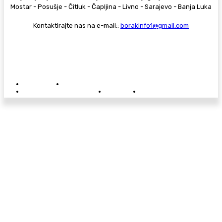
Mostar - Posušje - Čitluk - Čapljina - Livno - Sarajevo - Banja Luka
Kontaktirajte nas na e-mail::
borakinfo1@gmail.com
© Copyright - Borak.tv
Privatnost
Pravila anonimnog komentiranja
Oglašavanje na Borak.tv
Donacije
Kontakt