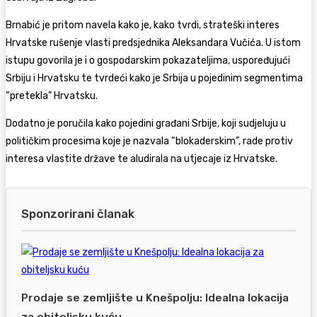
Brnabić je pritom navela kako je, kako tvrdi, strateški interes
Hrvatske rušenje vlasti predsjednika
Aleksandara Vučića
. U istom
istupu govorila je i o gospodarskim pokazateljima, uspoređujući
Srbiju i Hrvatsku te tvrdeći kako je Srbija u pojedinim segmentima
“pretekla” Hrvatsku.
Dodatno je poručila kako pojedini građani Srbije, koji sudjeluju u
političkim procesima koje je nazvala “blokaderskim”, rade protiv
interesa vlastite države te aludirala na utjecaje iz Hrvatske.
Sponzorirani članak
Prodaje se zemljište u Knešpolju: Idealna lokacija