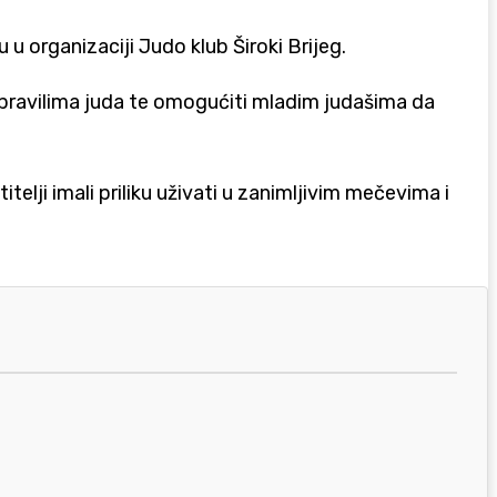
 u organizaciji Judo klub Široki Brijeg.
 s pravilima juda te omogućiti mladim judašima da
itelji imali priliku uživati u zanimljivim mečevima i