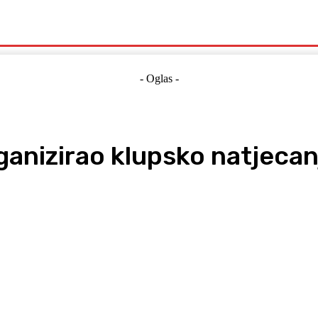
Politika
Crna Kronika
Hrvatska
Magazin
Gospodarstvo
- Oglas -
rganizirao klupsko natjeca