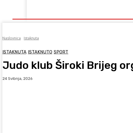
Naslovna
Lokalno
Hercegovina
Sport
Naslovnica
Istaknuta
ISTAKNUTA
ISTAKNUTO
SPORT
Judo klub Široki Brijeg o
24 Svibnja, 2026
Facebook
WhatsApp
Viber
X