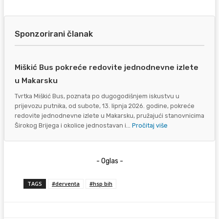
Sponzorirani članak
Miškić Bus pokreće redovite jednodnevne izlete
u Makarsku
Tvrtka Miškić Bus, poznata po dugogodišnjem iskustvu u
prijevozu putnika, od subote, 13. lipnja 2026. godine, pokreće
redovite jednodnevne izlete u Makarsku, pružajući stanovnicima
Širokog Brijega i okolice jednostavan i...
Pročitaj više
- Oglas -
TAGS
#derventa
#hsp bih