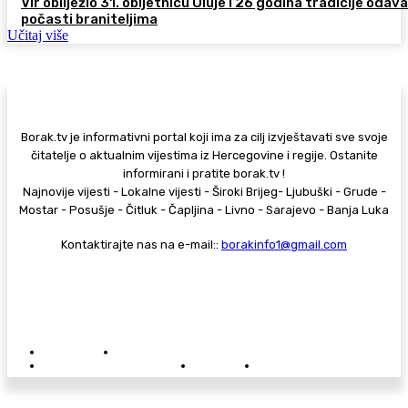
Vir obilježio 31. obljetnicu Oluje i 26 godina tradicije odav
počasti braniteljima
Učitaj više
Borak.tv je informativni portal koji ima za cilj izvještavati sve svoje
čitatelje o aktualnim vijestima iz Hercegovine i regije. Ostanite
informirani i pratite borak.tv !
Najnovije vijesti - Lokalne vijesti - Široki Brijeg- Ljubuški - Grude -
Mostar - Posušje - Čitluk - Čapljina - Livno - Sarajevo - Banja Luka
Kontaktirajte nas na e-mail::
borakinfo1@gmail.com
© Copyright - Borak.tv
Privatnost
Pravila anonimnog komentiranja
Oglašavanje na Borak.tv
Donacije
Kontakt