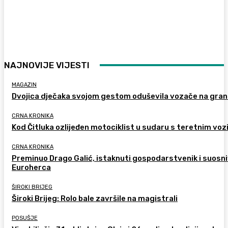
NAJNOVIJE VIJESTI
MAGAZIN
Dvojica dječaka svojom gestom oduševila vozače na gran
CRNA KRONIKA
Kod Čitluka ozlijeđen motociklist u sudaru s teretnim voz
CRNA KRONIKA
Preminuo Drago Galić, istaknuti gospodarstvenik i suosn
Euroherca
ŠIROKI BRIJEG
Široki Brijeg: Rolo bale završile na magistrali
POSUŠJE