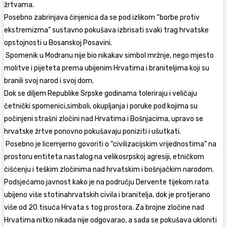
žrtvama.
Posebno zabrinjava činjenica da se pod izlikom “borbe protiv
ekstremizma” sustavno pokušava izbrisati svaki trag hrvatske
opstojnosti u Bosanskoj Posavini.
Spomenik u Modranu nije bio nikakav simbol mržnje, nego mjesto
molitve i pijeteta prema ubijenim Hrvatima i braniteljima koji su
branili svoj narod i svoj dom.
Dok se diljem Republike Srpske godinama toleriraju i veličaju
četnički spomenici,simboli, okupljanja i poruke pod kojima su
počinjeni strašni zločini nad Hrvatima i Bošnjacima, upravo se
hrvatske žrtve ponovno pokušavaju poniziti i ušutkati.
Posebno je licemjerno govoriti o “civilizacijskim vrijednostima” na
prostoru entiteta nastalog na velikosrpskoj agresiji, etničkom
čišćenju i teškim zločinima nad hrvatskim i bošnjačkim narodom.
Podsjećamo javnost kako je na području Dervente tijekom rata
ubijeno više stotinahrvatskih civila i branitelja, dok je protjerano
više od 20 tisuća Hrvata s tog prostora. Za brojne zločine nad
Hrvatima nitko nikada nije odgovarao, a sada se pokušava ukloniti