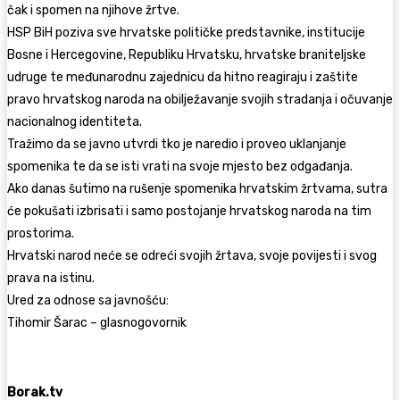
čak i spomen na njihove žrtve.
HSP BiH poziva sve hrvatske političke predstavnike, institucije
Bosne i Hercegovine, Republiku Hrvatsku, hrvatske braniteljske
udruge te međunarodnu zajednicu da hitno reagiraju i zaštite
pravo hrvatskog naroda na obilježavanje svojih stradanja i očuvanje
nacionalnog identiteta.
Tražimo da se javno utvrdi tko je naredio i proveo uklanjanje
spomenika te da se isti vrati na svoje mjesto bez odgađanja.
Ako danas šutimo na rušenje spomenika hrvatskim žrtvama, sutra
će pokušati izbrisati i samo postojanje hrvatskog naroda na tim
prostorima.
Hrvatski narod neće se odreći svojih žrtava, svoje povijesti i svog
prava na istinu.
Ured za odnose sa javnošću:
Tihomir Šarac – glasnogovornik
Borak.tv