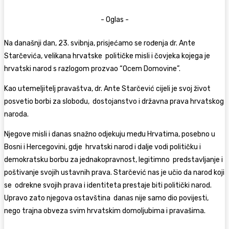
- Oglas -
Na današnji dan, 23. svibnja, prisjećamo se rođenja dr. Ante
Starčevića, velikana hrvatske političke misli i čovjeka kojega je
hrvatski narod s razlogom prozvao “Ocem Domovine”.
Kao utemeljitelj pravaštva, dr. Ante Starčević cijeli je svoj život
posvetio borbi za slobodu, dostojanstvo i državna prava hrvatskog
naroda.
Njegove misli i danas snažno odjekuju među Hrvatima, posebno u
Bosni i Hercegovini, gdje hrvatski narod i dalje vodi političku i
demokratsku borbu za jednakopravnost, legitimno predstavljanje i
poštivanje svojih ustavnih prava. Starčević nas je učio da narod koji
se odrekne svojih prava i identiteta prestaje biti politički narod.
Upravo zato njegova ostavština danas nije samo dio povijesti,
nego trajna obveza svim hrvatskim domoljubima i pravašima.