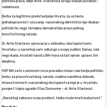
politička prava, ideje Ante Starčevića ostaju snažan putokaz i
nadahnuće.
Borba za legitimno predstavljanje Hrvata, za ustavnu
jednakopravnost i očuvanje nacionalnog identiteta nije nikakav
politički hir, nego temeljno demokratsko pravo jednog
konstitutivnog naroda.
Dr. Ante Starčević vjerovao je u slobodnu i dostojanstvenu
Hrvatsku i u narod koji sam odlučuje o svojoj sudbini. Danas, više
nego ikada, hrvatski narod u BiH mora ostati vjeran upravo tim
idealima.
HSP BiH zato s ponosom čuva pravašku misao i nastavlja političku
borbu za prava hrvatskog naroda, vođena načelima slobode,
državotvornosti i nacionalnog dostojanstva koje je u hrvatsku
povijest trajno ugradio Otac Domovine – dr. Ante Starčević.
„Narod koji zaboravi svoju prošlost, teško može imati budućnost.“