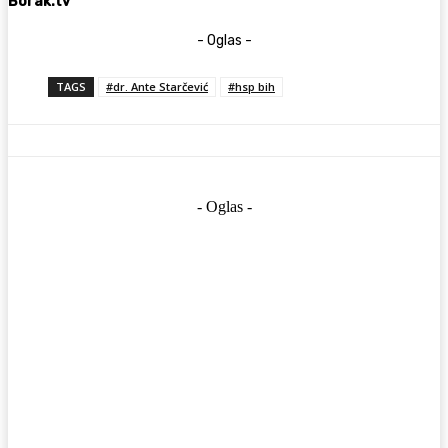
Borak.tv
- Oglas -
TAGS
#dr. Ante Starčević
#hsp bih
- Oglas -