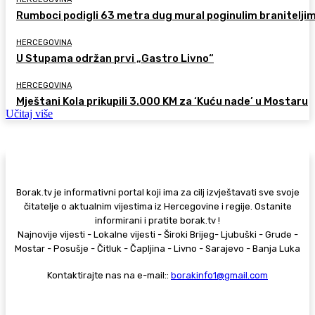
Rumboci podigli 63 metra dug mural poginulim branitelji
HERCEGOVINA
U Stupama održan prvi „Gastro Livno“
HERCEGOVINA
Mještani Kola prikupili 3.000 KM za ‘Kuću nade’ u Mostaru
Učitaj više
Borak.tv je informativni portal koji ima za cilj izvještavati sve svoje
čitatelje o aktualnim vijestima iz Hercegovine i regije. Ostanite
informirani i pratite borak.tv !
Najnovije vijesti - Lokalne vijesti - Široki Brijeg- Ljubuški - Grude -
Mostar - Posušje - Čitluk - Čapljina - Livno - Sarajevo - Banja Luka
Kontaktirajte nas na e-mail::
borakinfo1@gmail.com