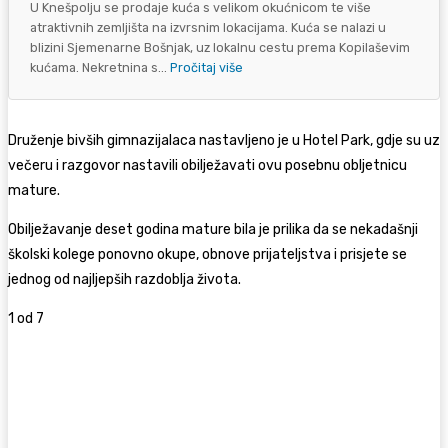
U Knešpolju se prodaje kuća s velikom okućnicom te više
atraktivnih zemljišta na izvrsnim lokacijama. Kuća se nalazi u
blizini Sjemenarne Bošnjak, uz lokalnu cestu prema Kopilaševim
kućama. Nekretnina s...
Pročitaj više
Druženje bivših gimnazijalaca nastavljeno je u Hotel Park, gdje su uz
večeru i razgovor nastavili obilježavati ovu posebnu obljetnicu
mature.
Obilježavanje deset godina mature bila je prilika da se nekadašnji
školski kolege ponovno okupe, obnove prijateljstva i prisjete se
jednog od najljepših razdoblja života.
1
od 7