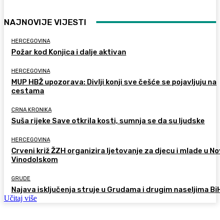
NAJNOVIJE VIJESTI
HERCEGOVINA
Požar kod Konjica i dalje aktivan
HERCEGOVINA
MUP HBŽ upozorava: Divlji konji sve češće se pojavljuju na
cestama
CRNA KRONIKA
Suša rijeke Save otkrila kosti, sumnja se da su ljudske
HERCEGOVINA
Crveni križ ŽZH organizira ljetovanje za djecu i mlade u 
Vinodolskom
GRUDE
Najava isključenja struje u Grudama i drugim naseljima Bi
Učitaj više