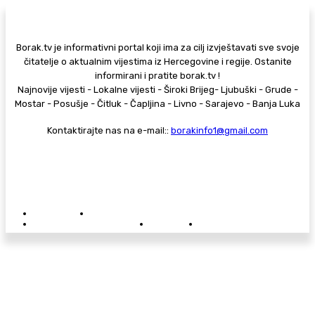
Borak.tv je informativni portal koji ima za cilj izvještavati sve svoje
čitatelje o aktualnim vijestima iz Hercegovine i regije. Ostanite
informirani i pratite borak.tv !
Najnovije vijesti - Lokalne vijesti - Široki Brijeg- Ljubuški - Grude -
Mostar - Posušje - Čitluk - Čapljina - Livno - Sarajevo - Banja Luka
Kontaktirajte nas na e-mail::
borakinfo1@gmail.com
© Copyright - Borak.tv
Privatnost
Pravila anonimnog komentiranja
Oglašavanje na Borak.tv
Donacije
Kontakt