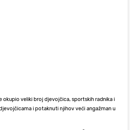
upio veliki broj djevojčica, sportskih radnika i
et djevojčicama i potaknuti njihov veći angažman u