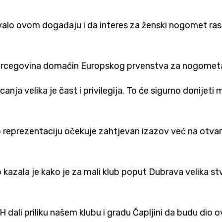
 ovom događaju i da interes za ženski nogomet raste.
 Hercegovina domaćin Europskog prvenstva za nogometa
canja velika je čast i privilegija. To će sigurno donij
reprezentaciju očekuje zahtjevan izazov već na otvaran
zala je kako je za mali klub poput Dubrava velika stvar
ali priliku našem klubu i gradu Čapljini da budu dio ove 