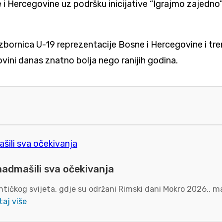
i Hercegovine uz podršku inicijative “Igrajmo zajedno”
izbornica U-19 reprezentacije Bosne i Hercegovine i tre
vini danas znatno bolja nego ranijih godina.
nadmašili sva očekivanja
tičkog svijeta, gdje su održani Rimski dani Mokro 2026., ma
taj više