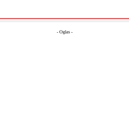
Politika
Crna Kronika
Hrvatska
Magazin
Gospodarstvo
- Oglas -