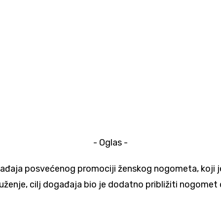
- Oglas -
đaja posvećenog promociji ženskog nogometa, koji je ok
 druženje, cilj događaja bio je dodatno približiti nogom