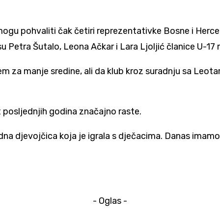
ogu pohvaliti čak četiri reprezentativke Bosne i Herceg
Petra Šutalo, Leona Ačkar i Lara Ljoljić članice U-17 
problem za manje sredine, ali da klub kroz suradnju sa 
 posljednjih godina značajno raste.
jedna djevojčica koja je igrala s dječacima. Danas imam
- Oglas -