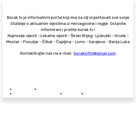
Borak.tv je informativni portal koji ima za cilj izvještavati sve svoje
čitatelje o aktualnim vijestima iz Hercegovine i regije. Ostanite
informirani i pratite borak.tv !
Najnovije vijesti - Lokalne vijesti - Široki Brijeg- Ljubuški - Grude -
Mostar - Posušje - Čitluk - Čapljina - Livno - Sarajevo - Banja Luka
Kontaktirajte nas na e-mail::
borakinfo1@gmail.com
© Copyright - Borak.tv
Privatnost
Pravila anonimnog komentiranja
Oglašavanje na Borak.tv
Donacije
Kontakt