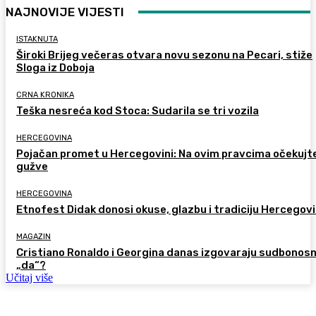
NAJNOVIJE VIJESTI
ISTAKNUTA
Široki Brijeg večeras otvara novu sezonu na Pecari, stiže
Sloga iz Doboja
CRNA KRONIKA
Teška nesreća kod Stoca: Sudarila se tri vozila
HERCEGOVINA
Pojačan promet u Hercegovini: Na ovim pravcima očekujt
gužve
HERCEGOVINA
Etnofest Didak donosi okuse, glazbu i tradiciju Hercegov
MAGAZIN
Cristiano Ronaldo i Georgina danas izgovaraju sudbonos
„da“?
Učitaj više