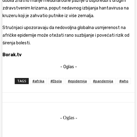
dobila znatno manje međunarodne pažnje u usporedbi s drugim
zdravstvenim krizama, poput nedavnog izbijanja hantavirusa na
kruzeru koji je zahvatio putnike iz više zemalja.
Stručnjaci upozoravaju da nedovoljna globalna usmjerenost na
afričke epidemije može otežati rano suzbijanje i povećati rizik od
širenja bolesti.
Borak.tv
- Oglas -
TAGS
#afrika
#Ebola
#epidemija
#pandemija
#who
- Oglas -