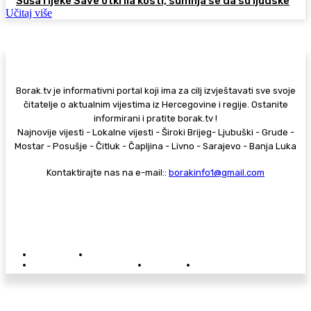
Suša rijeke Save otkrila kosti, sumnja se da su ljudske
Učitaj više
Borak.tv je informativni portal koji ima za cilj izvještavati sve svoje
čitatelje o aktualnim vijestima iz Hercegovine i regije. Ostanite
informirani i pratite borak.tv !
Najnovije vijesti - Lokalne vijesti - Široki Brijeg- Ljubuški - Grude -
Mostar - Posušje - Čitluk - Čapljina - Livno - Sarajevo - Banja Luka
Kontaktirajte nas na e-mail::
borakinfo1@gmail.com
© Copyright - Borak.tv
Privatnost
Pravila anonimnog komentiranja
Oglašavanje na Borak.tv
Donacije
Kontakt