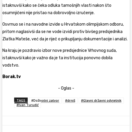
istaknuvši kako se čeka odluka tamošnjih vlasti nakon što
osumnjičeni nije pristao na dobrovoljno izručenje.
Osvrnuo se i na navodne izvide u Hrvatskom olimpijskom odboru,
pritom naglasivši da se ne vode izvidi protiv bivšeg predsjednika
Zlatka Mateše, već da je riječ o prikupljanju dokumentacije i analizi.
Na kraju je pozdravio izbor nove predsjednice Vrhovnog suda,
istaknuvši kako je važno da je ta institucija ponovno dobila
vodstvo.
Borak.tv
- Oglas -
TAGS
#Doživotni zatvor
#drniš
#Glavni državni odvjetnik
#Ivan Turudić