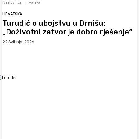
Naslovnica
Hrvatska
HRVATSKA
Turudić o ubojstvu u Drnišu:
„Doživotni zatvor je dobro rješenje“
22 Svibnja, 2026
Facebook
WhatsApp
Viber
X