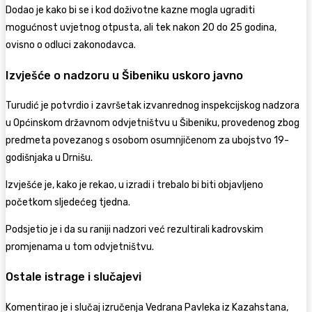
Dodao je kako bi se i kod doživotne kazne mogla ugraditi
mogućnost uvjetnog otpusta, ali tek nakon 20 do 25 godina,
ovisno o odluci zakonodavca.
Izvješće o nadzoru u Šibeniku uskoro javno
Turudić je potvrdio i završetak izvanrednog inspekcijskog nadzora
u Općinskom državnom odvjetništvu u Šibeniku, provedenog zbog
predmeta povezanog s osobom osumnjičenom za ubojstvo 19-
godišnjaka u Drnišu.
Izvješće je, kako je rekao, u izradi i trebalo bi biti objavljeno
početkom sljedećeg tjedna.
Podsjetio je i da su raniji nadzori već rezultirali kadrovskim
promjenama u tom odvjetništvu.
Ostale istrage i slučajevi
Komentirao je i slučaj izručenja Vedrana Pavleka iz Kazahstana,