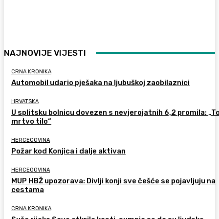
NAJNOVIJE VIJESTI
CRNA KRONIKA
Automobil udario pješaka na ljubuškoj zaobilaznici
HRVATSKA
U splitsku bolnicu dovezen s nevjerojatnih 6,2 promila: „To
mrtvo tilo“
HERCEGOVINA
Požar kod Konjica i dalje aktivan
HERCEGOVINA
MUP HBŽ upozorava: Divlji konji sve češće se pojavljuju na
cestama
CRNA KRONIKA