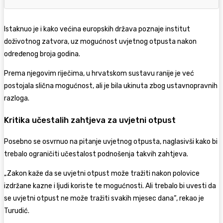
Istaknuo je i kako većina europskih država poznaje institut
doživotnog zatvora, uz mogućnost uvjetnog otpusta nakon
određenog broja godina.
Prema njegovim riječima, u hrvatskom sustavu ranije je već
postojala slična mogućnost, ali je bila ukinuta zbog ustavnopravnih
razloga.
Kritika učestalih zahtjeva za uvjetni otpust
Posebno se osvrnuo na pitanje uvjetnog otpusta, naglasivši kako bi
trebalo ograničiti učestalost podnošenja takvih zahtjeva.
„Zakon kaže da se uvjetni otpust može tražiti nakon polovice
izdržane kazne i ljudi koriste te mogućnosti. Ali trebalo bi uvesti da
se uvjetni otpust ne može tražiti svakih mjesec dana“, rekao je
Turudić.