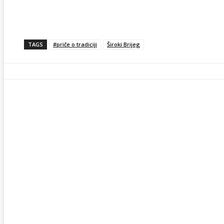
TAGS
#priče o tradiciji
Široki Brijeg