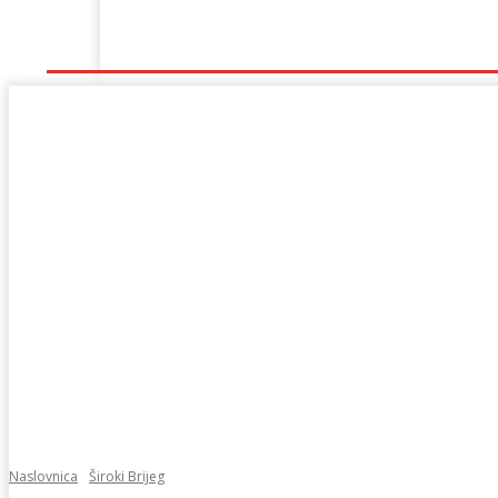
Naslovna
Lokalno
Hercegovina
Sport
Naslovnica
Široki Brijeg