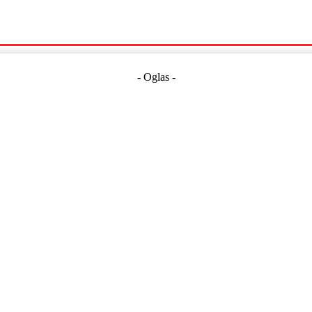
Politika
Crna Kronika
Hrvatska
Magazin
Gospodarstvo
- Oglas -