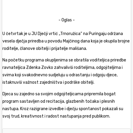
- Oglas -
U četvrtak je u JU Dječji vrtić „Trnoružica“ na Puringaju održana
vesela dječja priredba u povodu Majčinog dana koja je okupila brojne
roditelje, članove obitelji i prijatelje mališana.
Na početku programa okupljenima se obratila voditeljica priredbe
ravnateljica Zdenka Zovko zahvalivši roditeljima, odgojiteljima i
svima koji svakodnevno sudjeluju u odrastanju i odgoju djece,
istaknuvši važnost zajedništva i podrške obitelji.
Djeca su zajedno sa svojim odgojiteljicama pripremila bogat
program sastavljen od recitacija, glazbenih točaka i plesnih
nastupa. Kroz razigrane izvedbe i dječju spontanost pokazali su
svoj trud, kreativnost i radost nastupanja pred publikom.