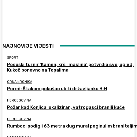
NAJNOVIJE VIJESTI
SPORT
Posuški turnir ‘Kamen, krš i maslina’ potvrdio svoj ugled,
Kukoč ponovno na Topalima
CRNA KRONIKA
Poreč: Štakom pokušao ubiti državljanku BiH
HERCEGOVINA
Požar kod Konjica lokaliziran, vatrogasci branili kuće
HERCEGOVINA
Rumboci podigli 63 metra dug mural poginulim branitelji