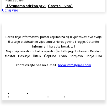
HERCEGOVINA
U Stupama održan prvi „Gastro Livno“
Učitaj više
Borak.tv je informativni portal koji ima za cilj izvještavati sve svoje
čitatelje o aktualnim vijestima iz Hercegovine i regije. Ostanite
informirani i pratite borak.tv !
Najnovije vijesti - Lokalne vijesti - Široki Brijeg- Ljubuški - Grude -
Mostar - Posušje - Čitluk - Čapljina - Livno - Sarajevo - Banja Luka
Kontaktirajte nas na e-mail::
borakinfo1@gmail.com
© Copyright - Borak.tv
Privatnost
Pravila anonimnog komentiranja
Oglašavanje na Borak.tv
Donacije
Kontakt