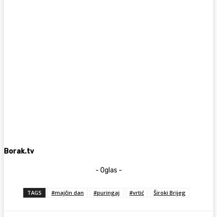
Borak.tv
- Oglas -
TAGS
#majčin dan
#puringaj
#vrtić
Široki Brijeg