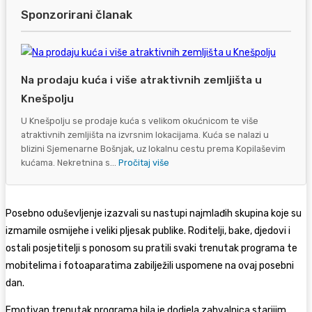
Sponzorirani članak
Na prodaju kuća i više atraktivnih zemljišta u
Knešpolju
U Knešpolju se prodaje kuća s velikom okućnicom te više
atraktivnih zemljišta na izvrsnim lokacijama. Kuća se nalazi u
blizini Sjemenarne Bošnjak, uz lokalnu cestu prema Kopilaševim
kućama. Nekretnina s...
Pročitaj više
Posebno oduševljenje izazvali su nastupi najmlađih skupina koje su
izmamile osmijehe i veliki pljesak publike. Roditelji, bake, djedovi i
ostali posjetitelji s ponosom su pratili svaki trenutak programa te
mobitelima i fotoaparatima zabilježili uspomene na ovaj posebni
dan.
Emotivan trenutak programa bila je dodjela zahvalnica starijim